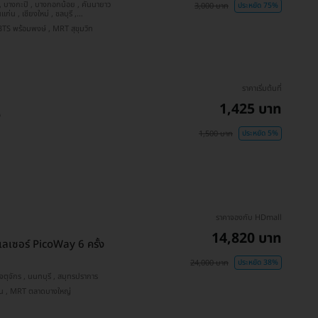
3,000 บาท
ประหยัด 75%
BTS เจริญนคร , MRT ภาษีเจริญ , MRT พระราม 9 , BTS พร้อมพงษ์ , MRT สุขุมวิท
ราคาเริ่มต้นที่
1,425 บาท
ง
1,500 บาท
ประหยัด 5%
ราคาจองกับ HDmall
14,820 บาท
ลเซอร์ PicoWay 6 ครั้ง
24,000 บาท
ประหยัด 38%
วัฒนา , ปทุมธานี , บางกอกน้อย , ชลบุรี , คันนายาว , จตุจักร , นนทบุรี , สมุทรปราการ
BTS ทองหล่อ , BTS ห้าแยกลาดพร้าว , MRT พหลโยธิน , MRT ตลาดบางใหญ่