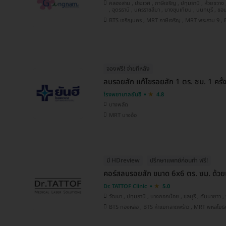
คลองสาน , ประเวศ , ภาษีเจริญ , ปทุมธานี , ห้วยขวาง , บางกะปิ , บางกอกน้อย , คันนายาว
, อุดรธานี , นครราชสีมา , บางขุนเทียน , นนทบุรี , ขอนแก่น , เชียงใหม่ , ชลบุรี ,
นครสวรรค์ , คลองเตย
จองฟรี! จ่ายทีหลัง
ลบรอยสัก แก้ไขรอยสัก 1 ตร. ซม. 1 ครั้
โรงพยาบาลยันฮี
4.8
บางพลัด
MRT บางอ้อ
มี HDreview
ปรึกษาแพทย์ก่อนทำ ฟรี!
คอร์สลบรอยสัก ขนาด 6x6 ตร. ซม. ด้วยเ
Dr. TATTOF Clinic
5.0