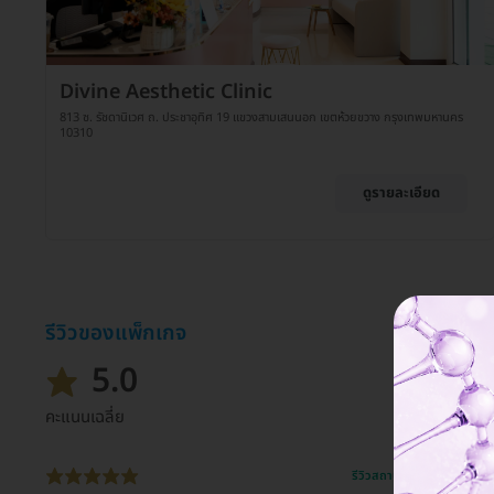
Divine Aesthetic Clinic
813 ซ. รัชดานิเวศ ถ. ประชาอุทิศ 19 แขวงสามเสนนอก เขตห้วยขวาง กรุงเทพมหานคร
10310
ดูรายละเอียด
รีวิวของแพ็กเกจ
5.0
คะแนนเฉลี่ย
รีวิวสถานที่ให้บริการ 🏥