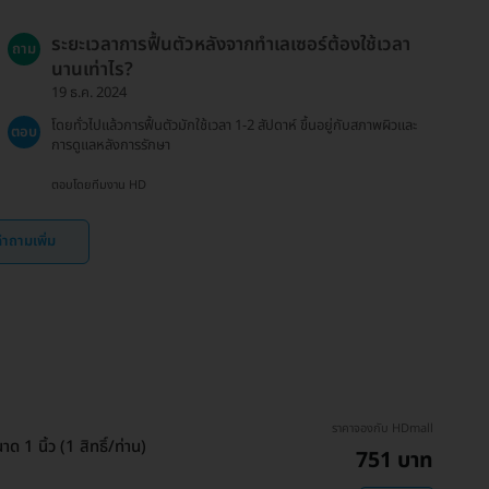
ระยะเวลาการฟื้นตัวหลังจากทำเลเซอร์ต้องใช้เวลา
ถาม
นานเท่าไร?
19 ธ.ค. 2024
โดยทั่วไปแล้วการฟื้นตัวมักใช้เวลา 1-2 สัปดาห์ ขึ้นอยู่กับสภาพผิวและ
ตอบ
การดูแลหลังการรักษา
ตอบโดยทีมงาน HD
ำถามเพิ่ม
ราคาจองกับ HDmall
 นิ้ว (1 สิทธิ์/ท่าน)
751 บาท