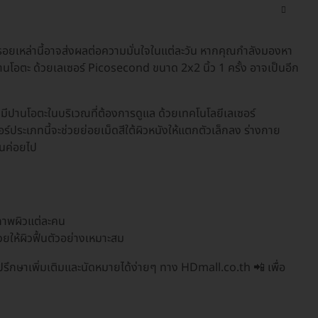
ั้งรอยเหล่านี้อาจส่งผลต่อความมั่นใจในแต่ละวัน หากคุณกำลังมองหา
นโอตะ ด้วยเลเซอร์ Picosecond ขนาด 2x2 นิ้ว 1 ครั้ง อาจเป็นอีก
ี่มีปานโอตะในบริเวณที่ต้องการดูแล ด้วยเทคโนโลยีเลเซอร์
ร์ประเภทนี้จะช่วยย่อยเม็ดสีใต้ผิวหนังให้แตกตัวเล็กลง ร่างกาย
็นค่อยไป
สภาพผิวแต่ละคน
วยให้ผิวฟื้นตัวอย่างเหมาะสม
รึกษาเพิ่มเติมและนัดหมายได้ง่ายๆ ทาง HDmall.co.th 📲 เพื่อ