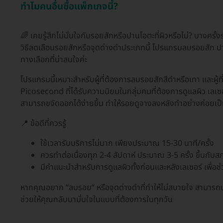
ทำไมคนอื่นซื้อแพ็กเกจนี้?
🌈 เคยรู้สึกไม่มั่นใจกับรอยสักหรือปานโอตะที่ผิวหรือไม่? บางคร
วิธีลดเลือนรอยสักหรือจุดด่างดำประเภทนี้ โปรแกรมลบรอยสัก ปา
ทางเลือกที่น่าสนใจค่ะ
โปรแกรมนี้เหมาะสำหรับผู้ที่ต้องการลบรอยสักสีดำหรือเทา และผู้ท
Picosecond ที่ได้รับความนิยมในกลุ่มคนที่ต้องการดูแลผิว เลเซอ
สามารถขจัดออกได้ง่ายขึ้น ทำให้รอยดูจางลงหลังทำอย่างค่อยเป
📍 ข้อดีที่ควรรู้
ใช้เวลารับบริการไม่มาก เพียงประมาณ 15-30 นาที/ครั้ง
ควรทำต่อเนื่องทุก 2-4 สัปดาห์ ประมาณ 3-5 ครั้ง ขึ้นกับ
มีคำแนะนำสำหรับการดูแลผิวทั้งก่อนและหลังเลเซอร์ เพื่อช่
หากคุณอยาก “ลบรอย” หรือจุดด่างดำที่ทำให้ไม่สบายใจ สามารถป
ช่วยให้คุณกลับมามั่นใจในแบบที่ต้องการในทุกวัน