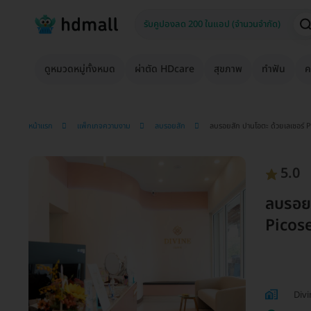
ดูหมวดหมู่ทั้งหมด
ผ่าตัด HDcare
สุขภาพ
ทำฟัน
ค
หน้าแรก
แพ็กเกจความงาม
ลบรอยสัก
ลบรอยสัก ปานโอตะ ด้วยเลเซอร์ P
5.0
ลบรอยส
Picose
Divi