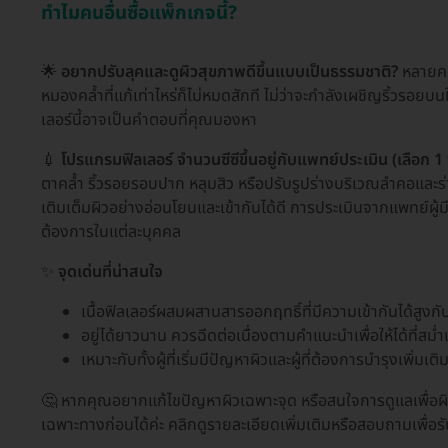
ทำไมคนอื่นซื้อแพ็กเกจนี้?
🌟
อยากปรับลุคและดูผิวสุขภาพดีขึ้นแบบเป็นธรรมชาติ?
หลายคนอ
หมองคล้ำที่แก้เท่าไหร่ก็ไม่หมดสักที ไม่ว่าจะกำลังเผชิญริ้วรอ
เลอร์นี้อาจเป็นคำตอบที่คุณมองหา
💉
โปรแกรมฟิลเลอร์ จำนวนซีซีขึ้นอยู่กับแพทย์ประเมิน (เลือก 1 จ
ตาคล้ำ ริ้วรอยรอบปาก หลุมสิว หรือปรับรูปร่างบริเวณลำคอและ
เติมเต็มผิวอย่างอ่อนโยนและเข้ากันได้ดี การประเมินจากแพทย์ผ
ต้องการในแต่ละบุคคล
✨
จุดเด่นที่น่าสนใจ
เนื้อฟิลเลอร์ผสมผสานสารออกฤทธิ์ที่มีความเข้ากันได้สูง
อยู่ได้ยาวนาน ควรฉีดต่อเนื่องตามคำแนะนำเพื่อให้ได้ที่สม
เหมาะกับทั้งผู้ที่เริ่มมีปัญหาผิวและผู้ที่ต้องการบำรุงเพิ่มเ
🤔 หากคุณอยากแก้ไขปัญหาผิวเฉพาะจุด หรือสนใจการดูแลเพื่อผ
เฉพาะทางก่อนได้ค่ะ คลิกดูรายละเอียดเพิ่มเติมหรือสอบถามเพื่อร