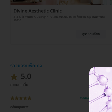
Divine Aesthetic Clinic
813 ซ. รัชดานิเวศ ถ. ประชาอุทิศ 19 แขวงสามเสนนอก เขตห้วยขวาง กรุงเทพมหานคร
10310
ดูรายละเอียด
รีวิวของแพ็กเกจ
5.0
คะแนนเฉลี่ย
รีวิวสถานที่ให้บริการ 🏥
คลีนิคคุณภาพ