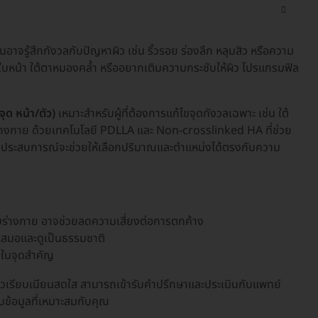
าจรู้สึกกังวลกับปัญหาผิว เช่น ริ้วรอย ร่องลึก หลุมสิว หรือความ
ยบนใบหน้า ใต้ตาหมองคล้ำ หรืออยากเติมความกระชับให้ผิว โปรแกรมฟิล
ุด หน้า/ตัว)
เหมาะสำหรับผู้ที่ต้องการแก้ไขจุดกังวลเฉพาะ เช่น ใต้
ร่างกาย ด้วยเทคโนโลยี PDLLA และ Non-crosslinked HA ที่ช่วย
ู้มีประสบการณ์จะช่วยให้เลือกปริมาณและตำแหน่งได้ตรงกับความ
กับร่างกาย อาจช่วยลดความเสี่ยงต่อการตกค้าง
่ำเสมอและดูเป็นธรรมชาติ
ติมในจุดสำคัญ
ิวเรียบเนียนสดใส สามารถเข้ารับคำปรึกษาและประเมินกับแพทย์
ับข้อมูลที่เหมาะสมกับคุณ