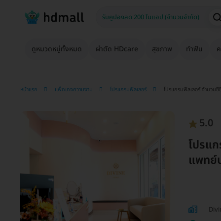
ดูหมวดหมู่ทั้งหมด
ผ่าตัด HDcare
สุขภาพ
ทำฟัน
ค
หน้าแรก
แพ็กเกจความงาม
โปรแกรมฟิลเลอร์
โปรแกรมฟิลเลอร์ จำนวนซีซีข
5.0
โปรแกรม
แพทย์ปร
Divi