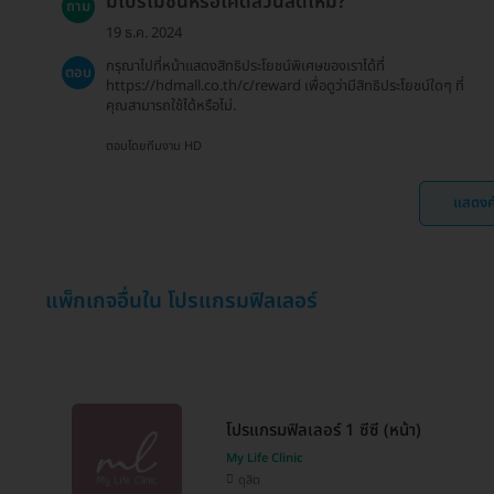
มีโปรโมชั่นหรือโค้ดส่วนลดไหม?
ถาม
19 ธ.ค. 2024
กรุณาไปที่หน้าแสดงสิทธิประโยชน์พิเศษของเราได้ที่
ตอบ
https://hdmall.co.th/c/reward เพื่อดูว่ามีสิทธิประโยชน์ใดๆ ที่
คุณสามารถใช้ได้หรือไม่.
ตอบโดยทีมงาน HD
แสดงค
แพ็กเกจอื่นใน โปรแกรมฟิลเลอร์
โปรแกรมฟิลเลอร์ 1 ซีซี (หน้า)
My Life Clinic
ดุสิต