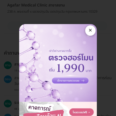
Agafar Medical Clinic สาขาสยาม
238 ถ. พระรามที่ ๑ แขวงปทุมวัน เขตปทุมวัน กรุงเทพมหานคร 10329
ดูรายละเอียด
×
คำถามพบบ่อย
สามารถเลื่อนนัดได้หรือไม่?
ถาม
19 ธ.ค. 2024
สามารถเลื่อนนัดได้หากแจ้งล่วงหน้าอย่างน้อย 1-3 วันทำการก่อน
ตอบ
วันนัด
ตอบโดยทีมงาน HD
ระยะเวลาที่ใช้ในการทำโปรแกรมนี้นานเท่าไร?
ถาม
08 ส.ค. 2023