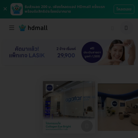
×
รับส่วนลด 200 บ. เพียงโหลดแอป HDmall ครั้งแรก
โหลดเลย
พร้อมรับสิทธิประโยชน์มากมาย