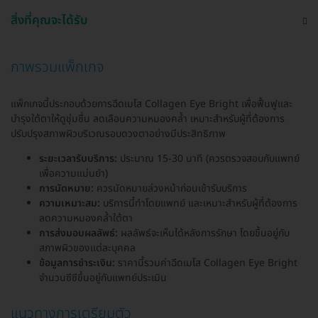
สิ่งที่คุณจะได้รับ
ภาพรวมแพ็กเกจ
แพ็กเกจนี้ประกอบด้วยการฉีดเมโส Collagen Eye Bright เพื่อฟื้นฟูและ
บำรุงใต้ตาให้ดูชุ่มชื่น ลดเลือนความหมองคล้ำ เหมาะสำหรับผู้ที่ต้องการ
ปรับปรุงสภาพผิวบริเวณรอบดวงตาอย่างมีประสิทธิภาพ
ระยะเวลารับบริการ:
ประมาณ 15-30 นาที (ควรตรวจสอบกับแพทย์
เพื่อความแม่นยำ)
การนัดหมาย:
ควรนัดหมายล่วงหน้าก่อนเข้ารับบริการ
ความเหมาะสม:
บริการนี้ทำโดยแพทย์ และเหมาะสำหรับผู้ที่ต้องการ
ลดความหมองคล้ำใต้ตา
การส่งมอบผลลัพธ์:
ผลลัพธ์จะเห็นได้หลังการรักษา โดยขึ้นอยู่กับ
สภาพผิวของแต่ละบุคคล
ข้อมูลการชำระเงิน:
ราคานี้รวมค่าฉีดเมโส Collagen Eye Bright
จำนวนซีซีขึ้นอยู่กับแพทย์ประเมิน
แนวทางการเตรียมตัว