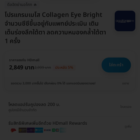
ดีลฮิตย่านอโศก 🔥
โปรแกรมเมโส Collagen Eye Bright
จำนวนซีซีขึ้นอยู่กับแพทย์ประเมิน เติม
เต็มร่องลึกใต้ตา ลดความหมองคล้ำใต้ตา
1 ครั้ง
ราคาจองกับ HDmall
ใส่ตะกร้า
2,849 บาท
2,999 บาท
ประหยัด 5%
ยอดรวม 3,000 บาทขึ้นไป เลือกผ่อน 0% ได้ บอกแอดมินของเราเลย!
ขยาย
โหลดแอปรับคูปองลด 200 บ.
โหลดเลย
คูปองมีจำนวนจำกัด
รับสิทธิพิเศษเพิ่มอีกด้วย HDmall Rewards
ดูเพิ่ม