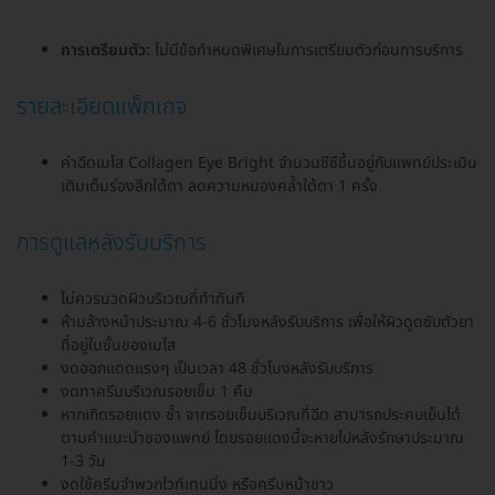
การเตรียมตัว:
ไม่มีข้อกำหนดพิเศษในการเตรียมตัวก่อนการบริการ
รายละเอียดแพ็กเกจ
ค่าฉีดเมโส Collagen Eye Bright จำนวนซีซีขึ้นอยู่กับแพทย์ประเมิน
เติมเต็มร่องลึกใต้ตา ลดความหมองคล้ำใต้ตา 1 ครั้ง
การดูแลหลังรับบริการ
ไม่ควรนวดผิวบริเวณที่ทำทันที
ห้ามล้างหน้าประมาณ 4-6 ชั่วโมงหลังรับบริการ เพื่อให้ผิวดูดซับตัวยา
ที่อยู่ในชั้นของเมโส
งดออกแดดแรงๆ เป็นเวลา 48 ชั่วโมงหลังรับบริการ
งดทาครีมบริเวณรอยเข็ม 1 คืน
หากเกิดรอยแดง ช้ำ จากรอยเข็มบริเวณที่ฉีด สามารถประคบเย็นได้
ตามคำแนะนำของแพทย์ โดยรอยแดงนี้จะหายไปหลังรักษาประมาณ
1-3 วัน
งดใช้ครีมจำพวกไวท์เทนนิ่ง หรือครีมหน้าขาว