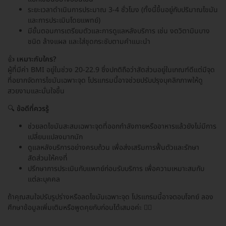
ระยะเวลาดำเนินการประมาณ 3-4 ชั่วโมง (ทั้งนี้ขึ้นอยู่กับปริมาณไขมัน
และการประเมินโดยแพทย์)
มีขั้นตอนการเตรียมตัวและการดูแลหลังบริการ เช่น งดวิตามินบาง
ชนิด ล้างแผล และใส่ชุดกระชับตามคำแนะนำ
👍
เหมาะกับใคร?
ผู้ที่มีค่า BMI อยู่ในช่วง 20-22.9 ซึ่งปกติถือว่าสัดส่วนอยู่ในเกณฑ์ดีแต่มีจุด
ที่อยากจัดการไขมันเฉพาะจุด โปรแกรมนี้อาจช่วยปรับปรุงบุคลิกภาพให้ดู
สวยงามและมั่นใจขึ้น
🔍
ข้อดีที่ควรรู้
ช่วยลดไขมันสะสมเฉพาะจุดที่ออกกำลังกายหรืออาหารแล้วยังไม่มีการ
เปลี่ยนแปลงมากนัก
ดูแลหลังบริการอย่างครบถ้วน เพื่อส่งเสริมการฟื้นตัวและรักษา
สัดส่วนให้คงที่
ปรึกษาการประเมินกับแพทย์ก่อนรับบริการ เพื่อความเหมาะสมกับ
แต่ละบุคคล
ถ้าคุณสนใจปรับรูปร่างหรือลดไขมันเฉพาะจุด โปรแกรมนี้อาจตอบโจทย์ ลอง
ศึกษาข้อมูลเพิ่มเติมหรือพูดคุยกับก่อนได้เสมอค่ะ 👩‍⚕️