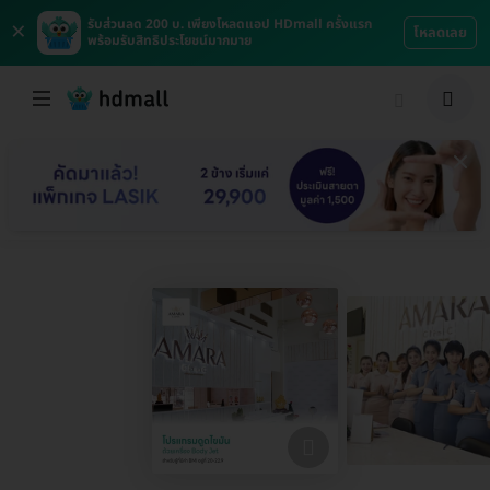
×
รับส่วนลด 200 บ. เพียงโหลดแอป HDmall ครั้งแรก
โหลดเลย
พร้อมรับสิทธิประโยชน์มากมาย