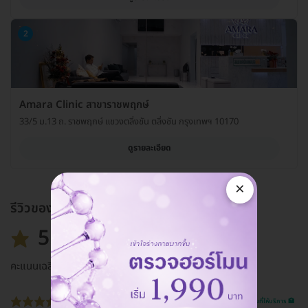
2
Amara Clinic สาขาราชพฤกษ์
33/5 ม.13 ถ. ราชพฤกษ์ แขวงตลิ่งชัน ตลิ่งชัน กรุงเทพฯ 10170
ดูรายละเอียด
×
รีวิวของแพ็กเกจ
5.0
คะแนนเฉลี่ย
รีวิวสถานที่ให้บริการ 🏥