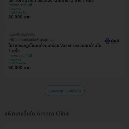
และ Renuvion บริเวณขาด้านนอก 2 ข้าง 1 ครั้ง
โรงพยาบาลยันฮี
บางพลัด
MRT บางอ้อ
80,000 บาท
จองฟรี! จ่ายทีหลัง
HD ออกค่าประเมินให้! สูงสุด 1500 บ.
โปรแกรมดูดไขมันด้วยเครื่อง Vaser บริเวณขาด้านใน
1 ครั้ง
โรงพยาบาลยันฮี
บางพลัด
MRT บางอ้อ
60,000 บาท
ดูหมวด ดูด-สลายไขมัน
แพ็กเกจอื่นใน Amara Clinic