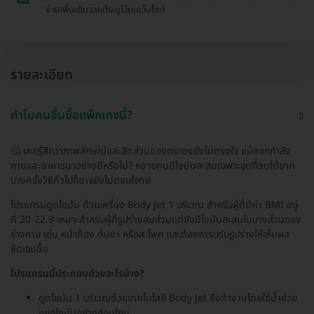
จ่ายเพิ่มเติมจากที่ระบุไว้บนเว็บไซต์
รายละเอียด
ทำไมคนอื่นซื้อแพ็กเกจนี้?
🤔 เคยรู้สึกว่าภาพลักษณ์และสัดส่วนของตนเองยังไม่ตรงใจ แม้ออกกำลัง
กายและอาหารมาอย่างดีหรือไม่? หลายคนมีไขมันสะสมเฉพาะจุดที่ลดได้ยาก
บางครั้งวิธีทั่วไปก็อาจยังไม่ตอบโจทย์
โปรแกรมดูดไขมัน ด้วยเครื่อง Body Jet 1 บริเวณ สำหรับผู้ที่มีค่า BMI อยู่
ที่ 20-22.9 เหมาะสำหรับผู้ที่รูปร่างสมส่วนแต่ยังมีไขมันสะสมในบางส่วนของ
ร่างกาย เช่น หน้าท้อง ต้นขา หรือสะโพก และต้องการปรับรูปร่างให้เห็นผล
ชัดเจนขึ้น
โปรแกรมนี้ประกอบด้วยอะไรบ้าง?
ดูดไขมัน 1 บริเวณด้วยเทคโนโลยี Body Jet ซึ่งทำงานโดยใช้น้ำช่วย
แยกไขมันอย่างอ่อนโยน