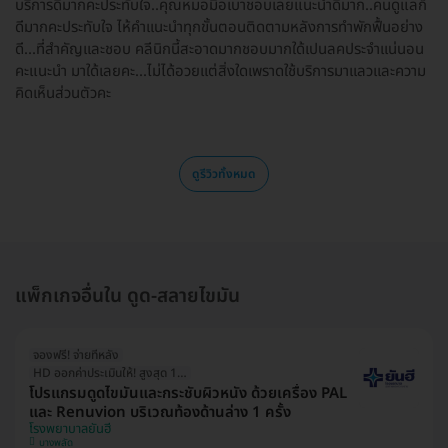
บริการดีมากคะประทับใจ..คุณหมอมือเบาชอบเลยแนะนำดีมาก..คนดูแลก็
ดีมากคะประทับใจ ไห้คำเเนะนำทุกขั้นตอนติดตามหลังการทำพักฟื้นอย่าง
ดี...ที่สำคัญเเละชอบ คลีนิกนี้สะอาดมากชอบมากใด้เปนลคประจำเเน่นอน
คะแนะนำ มาใด้เลยคะ...ไม่ได้อวยเเต่สิ่งใดเพราดใช้บริการมาเเลวเเละความ
คิดเห็นส่วนตัวคะ
ดูรีวิวทั้งหมด
แพ็กเกจอื่นใน ดูด-สลายไขมัน
จองฟรี! จ่ายทีหลัง
HD ออกค่าประเมินให้! สูงสุด 1500 บ.
โปรแกรมดูดไขมันและกระชับผิวหนัง ด้วยเครื่อง PAL
และ Renuvion บริเวณท้องด้านล่าง 1 ครั้ง
โรงพยาบาลยันฮี
บางพลัด