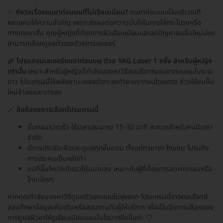
✨
กังวลเรื่องขนขาท่อนบนที่ไม่เรียบเนียน?
ขนขาท่อนบนเป็นบริเวณที่
หลายคนให้ความสำคัญ เพราะส่งผลต่อความมั่นใจในการใส่กระโปรงหรือ
กางเกงขาสั้น คุณผู้หญิงที่ต้องการผิวเรียบเนียนและลดปัญหาขนขึ้นใหม่บ่อย
สามารถเลือกดูแลตัวเองด้วยการเลเซอร์
🌿
โปรแกรมเลเซอร์ขนขาท่อนบน ด้วย YAG Laser 1 ครั้ง สำหรับผู้หญิง
เท่านั้น
เหมาะสำหรับผู้หญิงที่กำลังมองหาวิธีลดปริมาณขนขาท่อนบนในระยะ
ยาว โปรแกรมนี้ใช้พลังงานเลเซอร์เจาะจงทำลายรากขนโดยตรง ช่วยให้ขนขึ้น
ใหม่ช้าลงและบางลง
🪄
ข้อดีของการเลือกโปรแกรมนี้
ขั้นตอนรวดเร็ว ใช้เวลาประมาณ 15-30 นาที สะดวกสำหรับคนมีเวลา
จำกัด
มีการประเมินผิวและดูแลทุกขั้นตอน ตั้งแต่ทายาชา โกนขน ไปจนถึง
การประคบเย็นหลังทำ
ขนที่ขึ้นใหม่จะมีแนวโน้มบางลง เหมาะกับผู้ที่ต้องการลดการถอนหรือ
โกนบ่อยๆ
หากคุณกำลังมองหาวิธีดูแลตัวเองแบบไม่ยุ่งยาก โปรแกรมนี้อาจตอบโจทย์
ลองศึกษาข้อมูลเพิ่มเติมหรือสอบถามกับผู้ให้บริการ เผื่อเป็นอีกทางเลือกของ
การดูแลผิวขาให้ดูเรียบเนียนและมั่นใจมากยิ่งขึ้นค่ะ 🤍