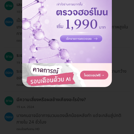
เลเซอร์ขนขาท่อนบนด้วย YAG Laser คืออะไร?
ถาม
10 พ.ค. 2024
เป็นการใช้เลเซอร์ในการกำจัดขนบริเวณขาท่อนบน โดยใช้
ตอบ
เทคโนโลยี YAG Laser ที่มีความปลอดภัยและมีประสิทธิภาพสูงใน
การลดขนถาวร
ตอบโดยทีมงาน HD
ระยะเวลาการทำเลเซอร์นานแค่ไหน?
ถาม
19 ธ.ค. 2024
ระยะเวลาการทำบริการประมาณ 15-30 นาที ขึ้นอยู่กับความกว้าง
ตอบ
ของบริเวณที่ทำ
ตอบโดยทีมงาน HD
มีความเสี่ยงหรือผลข้างเคียงอะไรบ้าง?
ถาม
19 ธ.ค. 2024
บางคนอาจมีอาการบวมแดงเล็กน้อยหลังทำ แต่จะกลับสู่ปกติ
ตอบ
ภายใน 24 ชั่วโมง
ตอบโดยทีมงาน HD