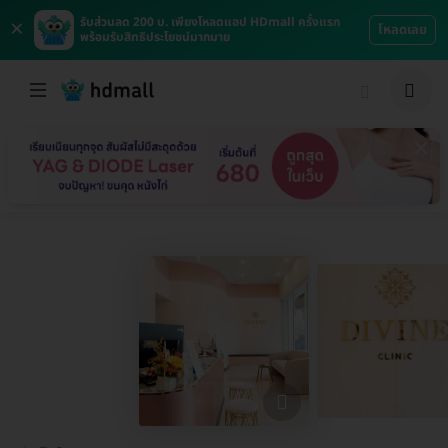
×
รับส่วนลด 200 บ. เพียงโหลดแอป HDmall ครั้งแรก
โหลดเลย
พร้อมรับสิทธิประโยชน์มากมาย