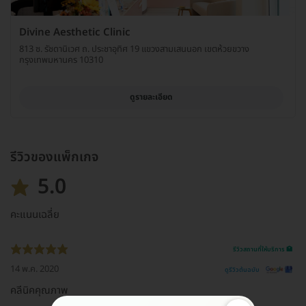
Divine Aesthetic Clinic
813 ซ. รัชดานิเวศ ถ. ประชาอุทิศ 19 แขวงสามเสนนอก เขตห้วยขวาง
กรุงเทพมหานคร 10310
ดูรายละเอียด
รีวิวของแพ็กเกจ
5.0
คะแนนเฉลี่ย
รีวิวสถานที่ให้บริการ 🏥
14 พ.ค. 2020
ดูรีวิวต้นฉบับ
คลีนิคคุณภาพ