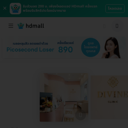
×
รับส่วนลด 200 บ. เพียงโหลดแอป HDmall ครั้งแรก
โหลดเลย
พร้อมรับสิทธิประโยชน์มากมาย