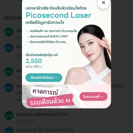
×
คำถามพบบ่อย
สามารถจองแพ็กเกจให้คนอื่นได้ไหม?
ถาม
02 ธ.ค. 2023
สามารถจองให้คนอื่นได้โดยแจ้งชื่อผู้ที่จะเข้ารับบริการ
ตอบ
ตอบโดยทีมงาน HD
จะต้องชำระเงินก่อนเข้ารับบริการหรือไม่?
ถาม
04 ส.ค. 2023
ใช้การชำระเงินออนไลน์เพื่อรับคูปองภายใน 24 ชั่วโมงก่อนเข้ารับ
ตอบ
บริการ
ตอบโดยทีมงาน HD
คูปองมีอายุใช้งานนานเท่าไร?
ถาม
19 ธ.ค. 2024
คูปองมีอายุ 60 วันนับจากวันที่ซื้อ
ตอบ