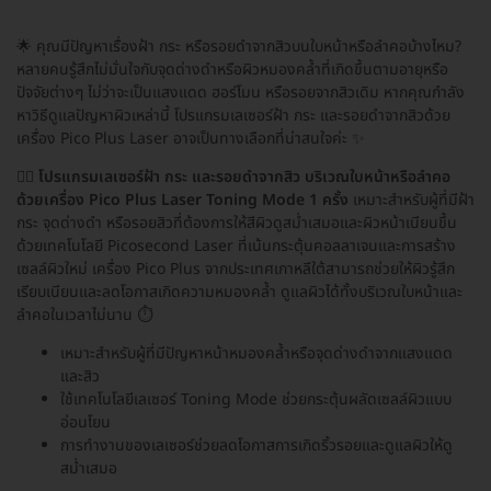
🌟 คุณมีปัญหาเรื่องฝ้า กระ หรือรอยดำจากสิวบนใบหน้าหรือลำคอบ้างไหม?
หลายคนรู้สึกไม่มั่นใจกับจุดด่างดำหรือผิวหมองคล้ำที่เกิดขึ้นตามอายุหรือ
ปัจจัยต่างๆ ไม่ว่าจะเป็นแสงแดด ฮอร์โมน หรือรอยจากสิวเดิม หากคุณกำลัง
หาวิธีดูแลปัญหาผิวเหล่านี้ โปรแกรมเลเซอร์ฝ้า กระ และรอยดำจากสิวด้วย
เครื่อง Pico Plus Laser อาจเป็นทางเลือกที่น่าสนใจค่ะ ✨
🧖‍♀️
โปรแกรมเลเซอร์ฝ้า กระ และรอยดำจากสิว บริเวณใบหน้าหรือลำคอ
ด้วยเครื่อง Pico Plus Laser Toning Mode 1 ครั้ง
เหมาะสำหรับผู้ที่มีฝ้า
กระ จุดด่างดำ หรือรอยสิวที่ต้องการให้สีผิวดูสม่ำเสมอและผิวหน้าเนียนขึ้น
ด้วยเทคโนโลยี Picosecond Laser ที่เน้นกระตุ้นคอลลาเจนและการสร้าง
เซลล์ผิวใหม่ เครื่อง Pico Plus จากประเทศเกาหลีใต้สามารถช่วยให้ผิวรู้สึก
เรียบเนียนและลดโอกาสเกิดความหมองคล้ำ ดูแลผิวได้ทั้งบริเวณใบหน้าและ
ลำคอในเวลาไม่นาน ⏱️
เหมาะสำหรับผู้ที่มีปัญหาหน้าหมองคล้ำหรือจุดด่างดำจากแสงแดด
และสิว
ใช้เทคโนโลยีเลเซอร์ Toning Mode ช่วยกระตุ้นผลัดเซลล์ผิวแบบ
อ่อนโยน
การทำงานของเลเซอร์ช่วยลดโอกาสการเกิดริ้วรอยและดูแลผิวให้ดู
สม่ำเสมอ