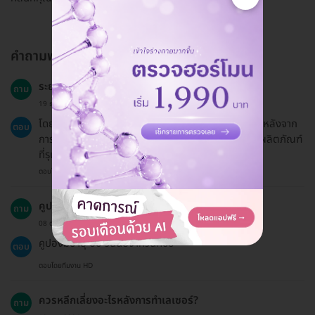
คำถามพบบ่อย
ระยะเวลาการฟื้นฟูหลังการทำเลเซอร์เป็นอย่างไร?
ถาม
19 ธ.ค. 2024
โดยทั่วไปคุณสามารถกลับไปทำกิจกรรมประจำวันได้ทันทีหลังจาก
ตอบ
การทำเลเซอร์ แต่ควรหลีกเลี่ยงการออกแดดและการใช้ผลิตภัณฑ์
ที่รุนแรงในช่วงแรก
ตอบโดยทีมงาน HD
คูปองมีอายุการใช้งานเท่าไหร่?
ถาม
08 ต.ค. 2024
คูปองมีอายุ 60 วันนับจากวันที่ซื้อ
ตอบ
ตอบโดยทีมงาน HD
ควรหลีกเลี่ยงอะไรหลังการทำเลเซอร์?
ถาม