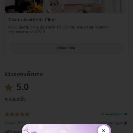
Divine Aesthetic Clinic
813 ซ. รัชดานิเวศ ถ. ประชาอุทิศ 19 แขวงสามเสนนอก เขตห้วยขวาง
กรุงเทพมหานคร 10310
ดูรายละเอียด
รีวิวของแพ็กเกจ
5.0
คะแนนเฉลี่ย
รีวิวสถานที่ให้บริการ 🏥
14 พ.ค. 2020
ดูรีวิวต้นฉบับ
×
คลีนิคคุณภาพ