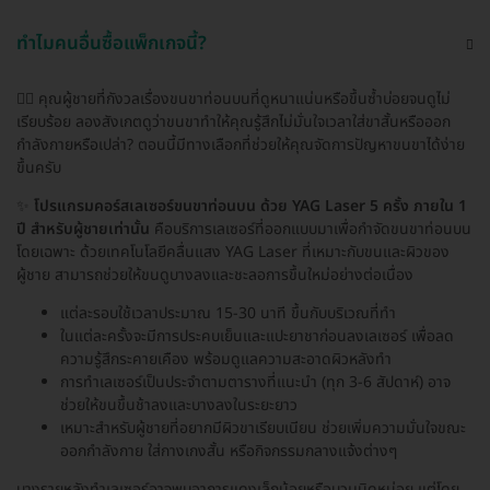
ทำไมคนอื่นซื้อแพ็กเกจนี้?
🙋‍♂️ คุณผู้ชายที่กังวลเรื่องขนขาท่อนบนที่ดูหนาแน่นหรือขึ้นซ้ำบ่อยจนดูไม่
เรียบร้อย ลองสังเกตดูว่าขนขาทำให้คุณรู้สึกไม่มั่นใจเวลาใส่ขาสั้นหรือออก
กำลังกายหรือเปล่า? ตอนนี้มีทางเลือกที่ช่วยให้คุณจัดการปัญหาขนขาได้ง่าย
ขึ้นครับ
✨
โปรแกรมคอร์สเลเซอร์ขนขาท่อนบน ด้วย YAG Laser 5 ครั้ง ภายใน 1
ปี สำหรับผู้ชายเท่านั้น
คือบริการเลเซอร์ที่ออกแบบมาเพื่อกำจัดขนขาท่อนบน
โดยเฉพาะ ด้วยเทคโนโลยีคลื่นแสง YAG Laser ที่เหมาะกับขนและผิวของ
ผู้ชาย สามารถช่วยให้ขนดูบางลงและชะลอการขึ้นใหม่อย่างต่อเนื่อง
แต่ละรอบใช้เวลาประมาณ 15-30 นาที ขึ้นกับบริเวณที่ทำ
ในแต่ละครั้งจะมีการประคบเย็นและแปะยาชาก่อนลงเลเซอร์ เพื่อลด
ความรู้สึกระคายเคือง พร้อมดูแลความสะอาดผิวหลังทำ
การทำเลเซอร์เป็นประจำตามตารางที่แนะนำ (ทุก 3-6 สัปดาห์) อาจ
ช่วยให้ขนขึ้นช้าลงและบางลงในระยะยาว
เหมาะสำหรับผู้ชายที่อยากมีผิวขาเรียบเนียน ช่วยเพิ่มความมั่นใจขณะ
ออกกำลังกาย ใส่กางเกงสั้น หรือกิจกรรมกลางแจ้งต่างๆ
บางรายหลังทำเลเซอร์อาจพบอาการแดงเล็กน้อยหรือบวมนิดหน่อย แต่โดย