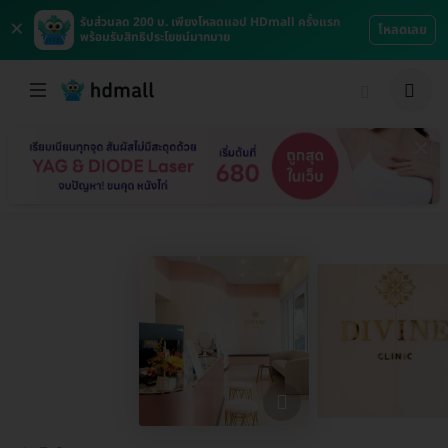
×
รับส่วนลด 200 บ. เพียงโหลดแอป HDmall ครั้งแรก
โหลดเลย
พร้อมรับสิทธิประโยชน์มากมาย