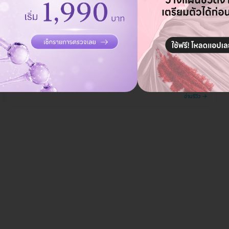
กระชับรูขุมขน ฟื้นฟูผิว ด้วย Carbon Peel Laser ที่
Divine Aesthetic Clinic
อ่านรีวิว →