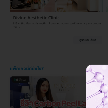
Divine Aesthetic Clinic
813 ซ. รัชดานิเวศ ถ. ประชาอุทิศ 19 แขวงสามเสนนอก เขตห้วยขวาง กรุงเทพมหานคร
10310
ดูรายละเอียด
แพ็กเกจนี้ดียังไง?