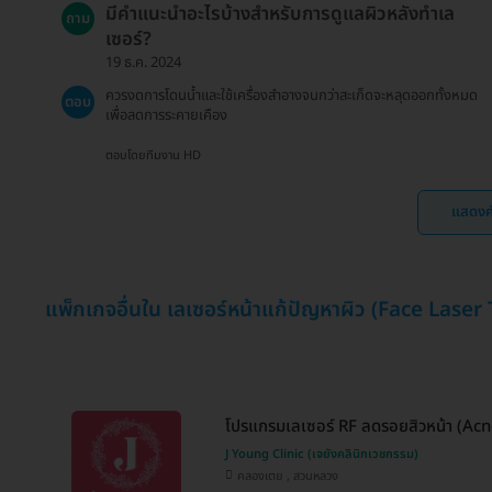
มีคำแนะนำอะไรบ้างสำหรับการดูแลผิวหลังทำเล
ถาม
เซอร์?
19 ธ.ค. 2024
ควรงดการโดนน้ำและใช้เครื่องสำอางจนกว่าสะเก็ดจะหลุดออกทั้งหมด
ตอบ
เพื่อลดการระคายเคือง
ตอบโดยทีมงาน HD
แสดงค
แพ็กเกจอื่นใน เลเซอร์หน้าแก้ปัญหาผิว (Face Lase
โปรแกรมเลเซอร์ RF ลดรอยสิวหน้า (Acn
J Young Clinic (เจยังคลินิกเวชกรรม)
คลองเตย , สวนหลวง