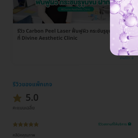
รีวิว Carbon Peel Laser ฟื้นฟูผิว กระชับรูขุมขน ฝ้ากระ
ที่ Divine Aesthetic Clinic
อ่านรีวิว →
รีวิวของแพ็กเกจ
5.0
คะแนนเฉลี่ย
รีวิวสถานที่ให้บริการ 🏥
คลีนิคคุณภาพ