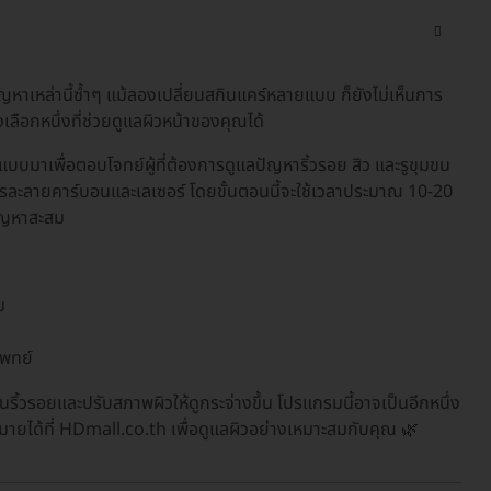
เหล่านี้ซ้ำๆ แม้ลองเปลี่ยนสกินแคร์หลายแบบ ก็ยังไม่เห็นการ
ลือกหนึ่งที่ช่วยดูแลผิวหน้าของคุณได้
แบบมาเพื่อตอบโจทย์ผู้ที่ต้องการดูแลปัญหาริ้วรอย สิว และรูขุมขน
รละลายคาร์บอนและเลเซอร์ โดยขั้นตอนนี้จะใช้เวลาประมาณ 10-20
กปัญหาสะสม
ม
แพทย์
ริ้วรอยและปรับสภาพผิวให้ดูกระจ่างขึ้น โปรแกรมนี้อาจเป็นอีกหนึ่ง
ายได้ที่ HDmall.co.th เพื่อดูแลผิวอย่างเหมาะสมกับคุณ 🌿