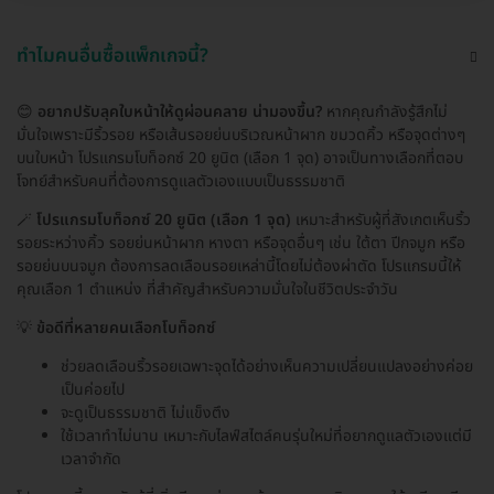
ทำไมคนอื่นซื้อแพ็กเกจนี้?
😊
อยากปรับลุคใบหน้าให้ดูผ่อนคลาย น่ามองขึ้น?
หากคุณกำลังรู้สึกไม่
มั่นใจเพราะมีริ้วรอย หรือเส้นรอยย่นบริเวณหน้าผาก ขมวดคิ้ว หรือจุดต่างๆ
บนใบหน้า โปรแกรมโบท็อกซ์ 20 ยูนิต (เลือก 1 จุด) อาจเป็นทางเลือกที่ตอบ
โจทย์สำหรับคนที่ต้องการดูแลตัวเองแบบเป็นธรรมชาติ
🪄
โปรแกรมโบท็อกซ์ 20 ยูนิต (เลือก 1 จุด)
เหมาะสำหรับผู้ที่สังเกตเห็นริ้ว
รอยระหว่างคิ้ว รอยย่นหน้าผาก หางตา หรือจุดอื่นๆ เช่น ใต้ตา ปีกจมูก หรือ
รอยย่นบนจมูก ต้องการลดเลือนรอยเหล่านี้โดยไม่ต้องผ่าตัด โปรแกรมนี้ให้
คุณเลือก 1 ตำแหน่ง ที่สำคัญสำหรับความมั่นใจในชีวิตประจำวัน
💡
ข้อดีที่หลายคนเลือกโบท็อกซ์
ช่วยลดเลือนริ้วรอยเฉพาะจุดได้อย่างเห็นความเปลี่ยนแปลงอย่างค่อย
เป็นค่อยไป
จะดูเป็นธรรมชาติ ไม่แข็งตึง
ใช้เวลาทำไม่นาน เหมาะกับไลฟ์สไตล์คนรุ่นใหม่ที่อยากดูแลตัวเองแต่มี
เวลาจำกัด