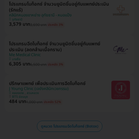
โปรแกรมโบท็อกซ์ จำนวนยูนิตขึ้นอยู่กับแพทย์ประเมิน
(รักแร้)
คลินิกหนองขาหย่าง อุทัยธานี - หมอแป้ง
อุทัยธานี
3,579 บาท
3,690 บาท
ประหยัด 3%
โปรแกรมฉีดโบท็อกซ์ จำนวนยูนิตขึ้นอยู่กับแพทย์
ประเมิน (ลดกล้ามเนื้อกราม)
Me Medical Clinic
บางซื่อ
6,305 บาท
6,500 บาท
ประหยัด 3%
ปรึกษาแพทย์ เพื่อประเมินการฉีดโบท็อกซ์
J Young Clinic (เจยังคลินิกเวชกรรม)
คลองเตย , สวนหลวง
BTS อ่อนนุช
484 บาท
1,000 บาท
ประหยัด 52%
ดูหมวด โปรแกรมฉีดโบท็อกซ์ (Botox)