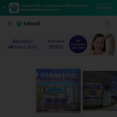
×
รับส่วนลด 200 บ. เพียงโหลดแอป HDmall ครั้งแรก
โหลดเลย
พร้อมรับสิทธิประโยชน์มากมาย