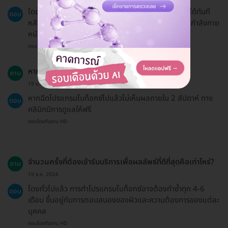
โดยปกติผู้รับบริการสามารถกลับไปทำกิจกรรมประจำวันได้ทันที
ตอบ
หลังจากทำโปรแกรมโบท็อกซ์ แต่ควรหลีกเลี่ยงการออกกำลังกาย
หนักและการสัมผัสความร้อนในช่วง 24 ชั่วโมงแรก
ตอบโดยทีมงาน HD
หากฉีดไปแล้วไม่เห็นผลจะทำอย่างไร?
ถาม
19 ธ.ค. 2024
หากฉีดโปรแกรมโบท็อกซ์ไปแล้วไม่เห็นผลภายใน 2 สัปดาห์ ทาง
ตอบ
คลินิกมีการดูแลให้ฟรี
ตอบโดยทีมงาน HD
จำนวนครั้งที่ต้องเข้ารับบริการเพื่อผลลัพธ์ที่ดีที่สุดคือเท่าไหร่?
ถาม
19 ธ.ค. 2024
โดยทั่วไปแล้ว การทำโปรแกรมโบท็อกซ์อาจต้องทำซ้ำทุก 4-6
ตอบ
เดือน ขึ้นอยู่กับการตอบสนองของผิวและความต้องการของแต่ละ
บุคคล
ตอบโดยทีมงาน HD