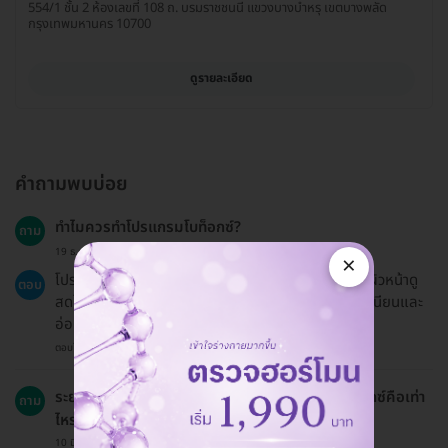
554/1 ชั้น 2 ห้องเลขที่ 108 ถ. บรมราชชนนี แขวงบางบำหรุ เขตบางพลัด
กรุงเทพมหานคร 10700
ดูรายละเอียด
คำถามพบบ่อย
ทำไมควรทำโปรแกรมโบท็อกซ์?
ถาม
19 ธ.ค. 2024
×
โปรแกรมโบท็อกซ์สามารถช่วยลดเลือนริ้วรอยและทำให้ผิวหน้าดู
ตอบ
สดใสขึ้น นอกจากนี้ยังช่วยปรับรูปหน้าทำให้มีความเรียบเนียนและ
อ่อนเยาว์มากขึ้น
ตอบโดยทีมงาน HD
ระยะเวลาที่ต้องใช้ในการฟื้นตัวหลังทำโปรแกรมโบท็อกซ์คือเท่า
ถาม
ไหร่?
10 มี.ค. 2023