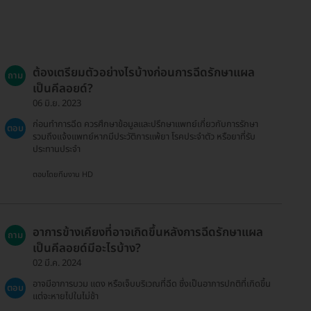
ต้องเตรียมตัวอย่างไรบ้างก่อนการฉีดรักษาแผล
ถาม
เป็นคีลอยด์?
06 มิ.ย. 2023
ก่อนทำการฉีด ควรศึกษาข้อมูลและปรึกษาแพทย์เกี่ยวกับการรักษา
ตอบ
รวมถึงแจ้งแพทย์หากมีประวัติการแพ้ยา โรคประจำตัว หรือยาที่รับ
ประทานประจำ
ตอบโดยทีมงาน HD
อาการข้างเคียงที่อาจเกิดขึ้นหลังการฉีดรักษาแผล
ถาม
เป็นคีลอยด์มีอะไรบ้าง?
02 มี.ค. 2024
อาจมีอาการบวม แดง หรือเจ็บบริเวณที่ฉีด ซึ่งเป็นอาการปกติที่เกิดขึ้น
ตอบ
แต่จะหายไปในไม่ช้า