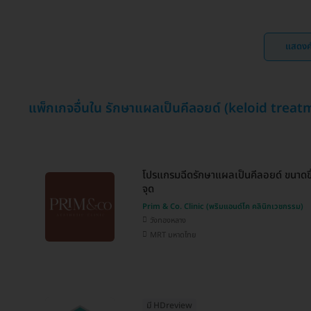
แสดงค
แพ็กเกจอื่นใน รักษาแผลเป็นคีลอยด์ (keloid treat
โปรแกรมฉีดรักษาแผลเป็นคีลอยด์ ขนาดขึ้
จุด
Prim & Co. Clinic (พริมแอนด์โค คลินิกเวชกรรม)
วังทองหลาง
MRT มหาดไทย
มี HDreview