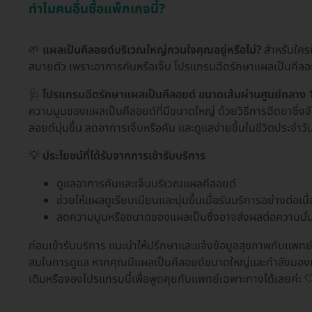
ทำไมคนอื่นซื้อแพ็กเกจนี้?
🌱
แผลเป็นคีลอยด์บริเวณใหญ่กวนใจคุณอยู่หรือไม่?
สำหรับใครท
สบายตัว เพราะอาการคันหรือเจ็บ โปรแกรมฉีดรักษาแผลเป็นคีลอยด
🩺
โปรแกรมฉีดรักษาแผลเป็นคีลอยด์ ขนาดเส้นผ่านศูนย์กลาง 10 
ความนูนของแผลเป็นคีลอยด์ที่มีขนาดใหญ่ ด้วยวิธีการฉีดยาซึ่
ลอยด์นุ่มขึ้น ลดอาการเจ็บหรือคัน และดูแลง่ายขึ้นในชีวิตประจำวั
💡
ประโยชน์ที่ได้รับจากการเข้ารับบริการ
ดูแลอาการคันและเจ็บบริเวณแผลคีลอยด์
ช่วยให้แผลดูเรียบเนียนและนุ่มขึ้นเมื่อรับบริการอย่างต่อเนื
ลดความนูนหรือขนาดของแผลเป็นซึ่งอาจส่งผลต่อความมั่
ก่อนเข้ารับบริการ แนะนำให้ปรึกษาและแจ้งข้อมูลสุขภาพกับแพทย์
สมในการดูแล หากคุณมีแผลเป็นคีลอยด์ขนาดใหญ่และกำลังมองห
เติมหรือจองโปรแกรมนี้เพื่อพูดคุยกับแพทย์เฉพาะทางได้เลยค่ะ 