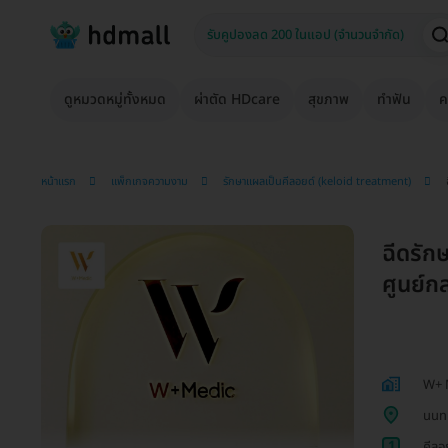
ดูหมวดหมู่ทั้งหมด
ผ่าตัด HDcare
สุขภาพ
ทำฟัน
ค
หน้าแรก
แพ็กเกจความงาม
รักษาแผลเป็นคีลอยด์ (keloid treatment)
ฉีดรัก
ศูนย์กล
W+ 
นนทบ
1
คีลอ