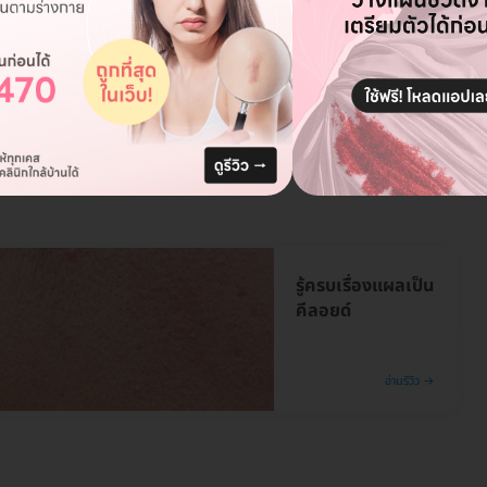
รู้ครบเรื่องแผลเป็น
คีลอยด์
อ่านรีวิว →