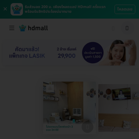
×
รับส่วนลด 200 บ. เพียงโหลดแอป HDmall ครั้งแรก
โหลดเลย
พร้อมรับสิทธิประโยชน์มากมาย