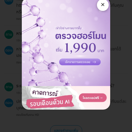
ตอบ
×
https://hdmall.co.th/c/reward เพื่อดูว่ามีอะไรที่ใช้ได้กับคุณ
หรือไม่
ตอบโดยทีมงาน HD
หากมีปัญหาหรือข้อสงสัยเพิ่มเติมควรทำอย่างไร?
ถาม
19 ธ.ค. 2024
หากมีคำถามเพิ่มเติมสามารถติดต่อทีมบริการลูกค้าผ่านแชทได้
ตอบ
เลยค่ะ
ตอบโดยทีมงาน HD
ระยะเวลาในการฟื้นตัวหลังการฉีดเมโสแฟตนานเท่าไหร่?
ถาม
19 ธ.ค. 2024
ปกติแล้วจะใช้เวลาในการฟื้นตัวประมาณ 1 สัปดาห์ ขึ้นอยู่กับแต่ละ
ตอบ
บุคคล
ตอบโดยทีมงาน HD
แสดงคำถามเพิ่ม