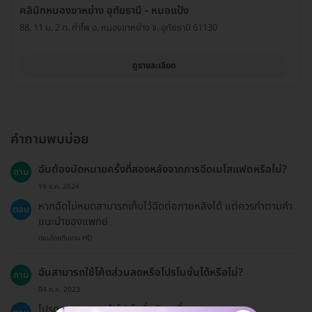
คลินิกหนองขาหย่าง อุทัยธานี - หมอแป้ง
88, 11 ม. 2 ต. ท่าโพ อ. หนองขาหย่าง จ. อุทัยธานี 61130
ดูรายละเอียด
คำถามพบบ่อย
ฉันต้องนัดหมายครั้งที่สองหลังจากการฉีดเมโสแฟตหรือไม่?
ถาม
19 ธ.ค. 2024
หากฉีดไม่หมดสามารถเก็บไว้ฉีดต่อภายหลังได้ แต่ควรทำตามคำ
ตอบ
แนะนำของแพทย์
ตอบโดยทีมงาน HD
ฉันสามารถใช้โค้ดส่วนลดหรือโปรโมชั่นได้หรือไม่?
ถาม
04 ก.ค. 2023
โปรดตรวจสอบหน้าโปรโมชั่นพิเศษที่