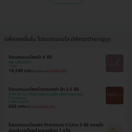
แพ็กเกจอื่นใน โปรแกรมเมโส (Mesotherapy)
โปรแกรมเมโสหน้า 6 ซีซี
My Life Clinic
ดุสิต
14,249 บาท
25,000 บาท
ประหยัด 43%
โปรแกรมเมโสหน้าลดรอยดำ ฝ้า 2.5 ซีซี
Prim & Co. Clinic (พริมแอนด์โค คลินิกเวชกรรม)
วังทองหลาง
MRT มหาดไทย
656 บาท
990 บาท
ประหยัด 34%
โปรแกรมเมโสแฟต Premium V-Line 5 ซีซี สลายไข
มันบริเวณใบหน้าและเหนียง 1 ครั้ง