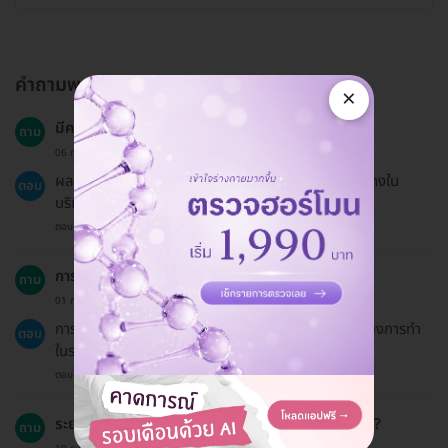
คำถามพบบ่อย
×
มีความเสี่ยงหรือผลข้างเคียงที่ควรรู้ไหม?
ถาม
06 ก.ค. 2023
ผลข้างเคียงที่อาจเกิดขึ้นได้รวมถึงอาการบวม ช้ำ หรือแดงใน
ตอบ
บริเวณที่ฉีด แต่สามารถหายได้เองภายในไม่กี่วัน.
ตอบโดยทีมงาน HD
การฉีดฟิลเลอร์สามารถทำได้ในทุกฤดูกาลหรือไม่?
ถาม
01 ก.ค. 2024
การฉีดฟิลเลอร์สามารถทำได้ตลอดทั้งปี แต่ควรหลีกเลี่ยงการทำ
ตอบ
ในระหว่างที่มีการเปลี่ยนแปลงอุณหภูมิที่รุนแรง.
ตอบโดยทีมงาน HD
ระยะเวลาในการฟื้นตัวหลังการฉีดฟิลเลอร์นานแค่ไหน?
ถาม