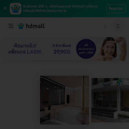
×
รับส่วนลด 200 บ. เพียงโหลดแอป HDmall ครั้งแรก
โหลดเลย
พร้อมรับสิทธิประโยชน์มากมาย