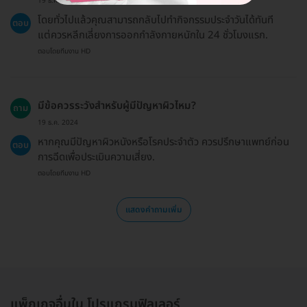
19 ธ.ค. 2024
โดยทั่วไปแล้วคุณสามารถกลับไปทำกิจกรรมประจำวันได้ทันที
ตอบ
แต่ควรหลีกเลี่ยงการออกกำลังกายหนักใน 24 ชั่วโมงแรก.
ตอบโดยทีมงาน HD
มีข้อควรระวังสำหรับผู้มีปัญหาผิวไหม?
ถาม
19 ธ.ค. 2024
หากคุณมีปัญหาผิวหนังหรือโรคประจำตัว ควรปรึกษาแพทย์ก่อน
ตอบ
การฉีดเพื่อประเมินความเสี่ยง.
ตอบโดยทีมงาน HD
แสดงคำถามเพิ่ม
แพ็กเกจอื่นใน โปรแกรมฟิลเลอร์