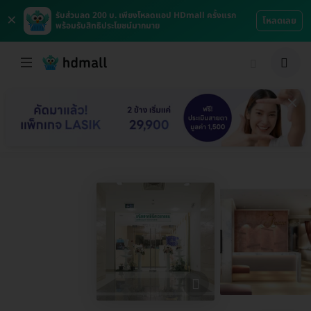
×
รับส่วนลด 200 บ. เพียงโหลดแอป HDmall ครั้งแรก
โหลดเลย
พร้อมรับสิทธิประโยชน์มากมาย