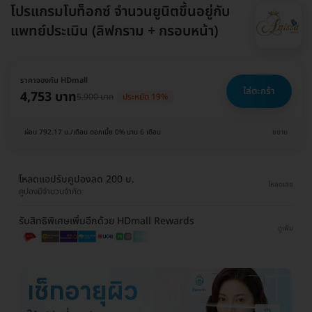
โปรแกรมโบท็อกซ์ จำนวนยูนิตขึ้นอยู่กับ
แพทย์ประเมิน (ลิฟกราม + กรอบหน้า)
ราคาจองกับ HDmall
ใส่ตะกร้า
4,753 บาท
5,900 บาท
ประหยัด 19%
ผ่อน 792.17 บ./เดือน ดอกเบี้ย 0% นาน 6 เดือน
ขยาย
โหลดแอปรับคูปองลด 200 บ.
โหลดเลย
คูปองมีจำนวนจำกัด
รับสิทธิพิเศษเพิ่มอีกด้วย HDmall Rewards
ดูเพิ่ม