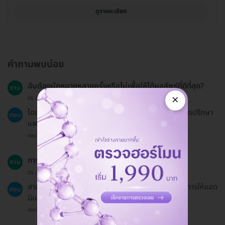
ดูรายละเอียด
คำถามพบบ่อย
ฉันต้องนัดหมายหลายครั้งหรือไม่เพื่อให้ได้ผลลัพธ์ที่ดีที่สุด?
ถาม
×
06 ต.ค. 2023
โดยทั่วไปการฉีดโบท็อกซ์สามารถทำได้ทุก 3 เดือน แต่การปรึกษา
ตอบ
แพทย์เพื่อการประเมินเป็นสิ่งสำคัญเพื่อผลลัพธ์ที่ดีที่สุด
ตอบโดยทีมงาน HD
การจองแพ็กเกจให้คนอื่นทำได้ไหม?
ถาม
05 ต.ค. 2024
สามารถจองแพ็กเกจให้คนอื่นได้ โดยแจ้งชื่อผู้ที่จะรับบริการให้แอด
ตอบ
มินทราบ
ตอบโดยทีมงาน HD