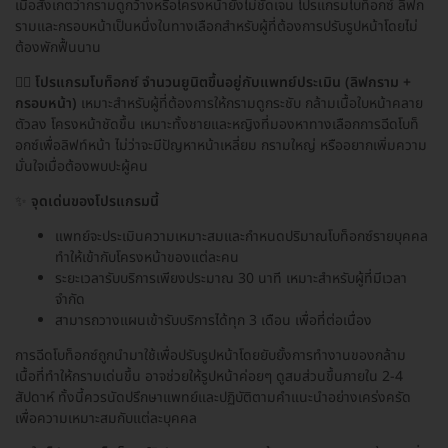
เมื่อสังเกตว่ากรามดูกว้างหรือโครงหน้ายังไม่ชัดเจน โปรแกรมโบท็อกซ์ ลิฟก
รามและกรอบหน้าเป็นหนึ่งในทางเลือกสำหรับผู้ที่ต้องการปรับรูปหน้าโดยไม่
ต้องพักฟื้นนาน
👩‍⚕️
โปรแกรมโบท็อกซ์ จำนวนยูนิตขึ้นอยู่กับแพทย์ประเมิน (ลิฟกราม +
กรอบหน้า)
เหมาะสำหรับผู้ที่ต้องการให้กรามดูกระชับ กล้ามเนื้อใบหน้าคลาย
ตัวลง โครงหน้าชัดขึ้น เหมาะทั้งชายและหญิงที่มองหาทางเลือกการฉีดโบท็
อกซ์เพื่อลิฟท์หน้า ไม่ว่าจะมีปัญหาหน้าเหลี่ยม กรามใหญ่ หรืออยากเพิ่มความ
มั่นใจเมื่อต้องพบปะผู้คน
✨
จุดเด่นของโปรแกรมนี้
แพทย์จะประเมินความเหมาะสมและกำหนดปริมาณโบท็อกซ์รายบุคคล
ทำให้เข้ากับโครงหน้าของแต่ละคน
ระยะเวลารับบริการเพียงประมาณ 30 นาที เหมาะสำหรับผู้ที่มีเวลา
จำกัด
สามารถวางแผนเข้ารับบริการได้ทุก 3 เดือน เพื่อที่ต่อเนื่อง
การฉีดโบท็อกซ์ถูกนำมาใช้เพื่อปรับรูปหน้าโดยยับยั้งการทำงานของกล้าม
เนื้อที่ทำให้กรามเด่นขึ้น อาจช่วยให้รูปหน้าค่อยๆ ดูสมส่วนขึ้นภายใน 2-4
สัปดาห์ ทั้งนี้ควรนัดปรึกษาแพทย์และปฏิบัติตามคำแนะนำอย่างเคร่งครัด
เพื่อความเหมาะสมกับแต่ละบุคคล