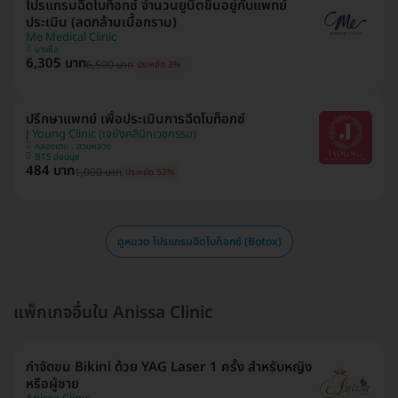
โปรแกรมฉีดโบท็อกซ์ จำนวนยูนิตขึ้นอยู่กับแพทย์
ประเมิน (ลดกล้ามเนื้อกราม)
Me Medical Clinic
บางซื่อ
6,305 บาท
6,500 บาท
ประหยัด 3%
ปรึกษาแพทย์ เพื่อประเมินการฉีดโบท็อกซ์
J Young Clinic (เจยังคลินิกเวชกรรม)
คลองเตย , สวนหลวง
BTS อ่อนนุช
484 บาท
1,000 บาท
ประหยัด 52%
ดูหมวด โปรแกรมฉีดโบท็อกซ์ (Botox)
แพ็กเกจอื่นใน Anissa Clinic
กำจัดขน Bikini ด้วย YAG Laser 1 ครั้ง สำหรับหญิง
หรือผู้ชาย