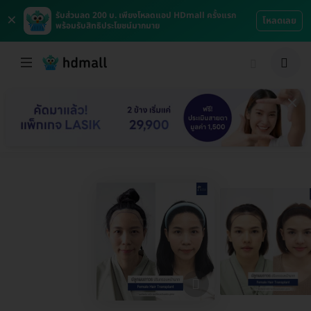
×
รับส่วนลด 200 บ. เพียงโหลดแอป HDmall ครั้งแรก
โหลดเลย
พร้อมรับสิทธิประโยชน์มากมาย