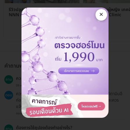
รีวิวปลูกหนวด เครา จอน เทคนิค
รีวิวปลูกผมผู้หญิง เทค
×
NNN ที่ Kesa Hair Clinic
Kesa Hair Clinic
อ่านรีวิว →
คำถามพบบ่อย
ควรเตรียมตัวอย่างไรบ้างก่อนเข้ารับบริการ?
ถาม
09 พ.ย. 2024
ควรงดรับประทานยาต้านเกล็ดเลือด เช่น แอสไพริน และวิตามินอี
ตอบ
ก่อนผ่าตัด 1 สัปดาห์ รวมถึงงดเครื่องดื่มแอลกอฮอล์และควร
แจ้งแพทย์เกี่ยวกับยาที่ใช้เป็นประจำ.
ตอบโดยทีมงาน HD
ต้องการใช้คูปองต้องทำอย่างไร?
ถาม