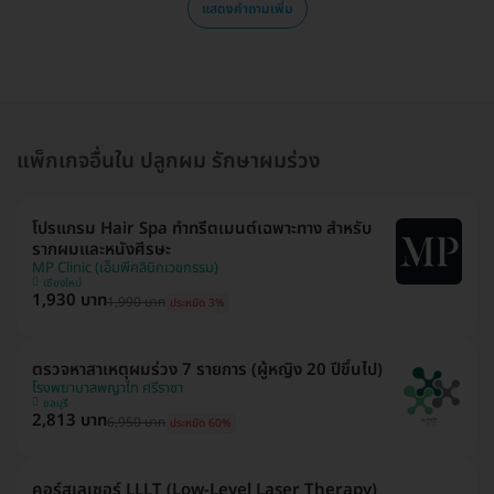
แสดงคำถามเพิ่ม
แพ็กเกจอื่นใน ปลูกผม รักษาผมร่วง
โปรแกรม Hair Spa ทำทรีตเมนต์เฉพาะทาง สำหรับ
รากผมและหนังศีรษะ
MP Clinic (เอ็มพีคลินิกเวชกรรม)
เชียงใหม่
1,930 บาท
1,990 บาท
ประหยัด 3%
ตรวจหาสาเหตุผมร่วง 7 รายการ (ผู้หญิง 20 ปีขึ้นไป)
โรงพยาบาลพญาไท ศรีราชา
ชลบุรี
2,813 บาท
6,950 บาท
ประหยัด 60%
คอร์สเลเซอร์ LLLT (Low-Level Laser Therapy)