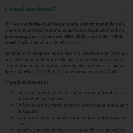
ทำไมคนอื่นซื้อแพ็กเกจนี้?
🧑‍🦲
ผมบางหรือศีรษะล้านกำลังรบกวนความมั่นใจของคุณอยู่หรือเปล่า?
หากคุณกำลังมองหาวิธีช่วยฟื้นคืนแนวผมตามธรรมชาติแบบไม่ต้องผ่าตัด
โปรแกรมปลูกผมถาวร ด้วยเทคนิค NNN 2025 จำนวน 3,001-4,000
กราฟต์ 1 ครั้ง
อาจเป็นอีกทางเลือกที่เหมาะสม ✨
บริการนี้เหมาะสำหรับผู้มีภาวะผมบาง ศีรษะล้าน หรือมีแนวผมเถิก ไม่ว่าจะเป็น
เพศชายหรือหญิง โดยใช้เทคนิค Follicular Unit Extraction (FUE) เจาะ
รากผมทีละกอจากหลังศีรษะเพื่อนำมาย้ายปลูกบริเวณที่ต้องการ ด้วยเครื่อง
มือขนาดเล็กพิเศษ (0.6-0.8 มม.) ช่วยลดรอยแผลและระยะเวลาฟื้นตัว
💡
จุดเด่นของโปรแกรมนี้
ออกแบบแนวผมใหม่ หลีกเลี่ยงความเป็นแถวตรงโดยคำนึงถึงความ
เหมาะสมกับโครงหน้าและเพศ
ใช้กล้องจุลทรรศน์ในการตกแต่งกราฟต์ เพื่อสร้างแนวผมที่แน่นและดู
เป็นธรรมชาติ
แผลมีขนาดเล็ก ดูแลแผลและติดตามผลระยะยาว ภายใต้การดูแลของ
แพทย์
ดูแลหลังปลูกผมครบ ทั้งทำความสะอาดแผล ให้ยาทาน เลเซอร์บำรุง