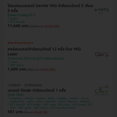
โปรแกรมเลเซอร์ Gentle YAG กำจัดขนรักแร้ 5 เดือน
5 ครั้ง
โรงพยาบาลพญาไท 2
พญาไท
BTS สนามเป้า
11,640 บาท
23,250 บาท
ประหยัด 50%
คอร์สเลเซอร์กำจัดขนรักแร้ 12 ครั้ง ด้วย YAG
Laser
Charmmy Clinic (ชาร์มมี่ คลินิกเวชกรรม)
บางเขน
MRT มัยลาภ
1,690 บาท
2,490 บาท
ประหยัด 32%
ขายดีมาก
มี HDreview
เลเซอร์ Diode กำจัดขนรักแร้ 1 ครั้ง
Cher Clinic
บางขุนเทียน , ทวีวัฒนา , พระโขนง , จตุจักร , ภาษีเจริญ , ลาดพร้าว , ประเวศ ,
สมุทรปราการ , บางซื่อ , บางนา , ลาดกระบัง , ราชเทวี , คันนายาว , คลองเตย ,
BTS ปุณณวิถี , BTS รัชโยธิน , MRT เตาปูน , BTS บางนา , BTS อุดมสุข , BTS
บางแค , ปทุมวัน
อโศก , MRT สุขุมวิท , MRT สามย่าน , BTS สนามกีฬาแห่งชาติ
581 บาท
599 บาท
ประหยัด 3%