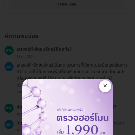
ดูรายละเอียด
คำถามพบบ่อย
เลเซอร์กำจัดขนรักแร้คืออะไร?
ถาม
19 ธ.ค. 2024
เลเซอร์กำจัดขนรักแร้เป็นกระบวนการที่ใช้เทคโนโลยีเลเซอร์ในการ
ตอบ
กำจัดขนที่ไม่ต้องการเพื่อให้ผิวเรียบเนียนและสวยงาม โดยจะส่ง
คลื่นแสงเลเซอร์ไปยังรูขุมขนเพื่อทำลายเซลล์ขนอย่างมี
×
ประสิทธิภาพ
ตอบโดยทีมงาน HD
อัตราความสำเร็จของการทำเลเซอร์กำจัดขนคือเท่าไหร่?
ถาม
19 ธ.ค. 2024
อัตราความสำเร็จอยู่ที่ประมาณ 80-90% ขึ้นอยู่กับประเภทของ
ตอบ
ผิวหนังและขนของแต่ละบุคคล