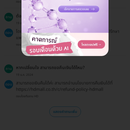
ตอบโดยทีมงาน HD
ต้องมีการนัดติดตามหลังจากการทำเลเซอร์หรือไม่?
ถาม
19 ธ.ค. 2024
โดยทั่วไปไม่จำเป็นต้องมีการนัดติดตาม แต่คุณสามารถปรึกษา
ตอบ
แพทย์หากมีข้อสงสัยหรือปัญหาใดๆ
ตอบโดยทีมงาน HD
หากเปลี่ยนใจ สามารถขอคืนเงินได้ไหม?
ถาม
19 ธ.ค. 2024
สามารถขอเงินคืนได้ค่ะ สามารถอ่านนโยบายการคืนเงินได้ที่
ตอบ
https://hdmall.co.th/c/refund-policy-hdmall
ตอบโดยทีมงาน HD
แสดงคำถามเพิ่ม