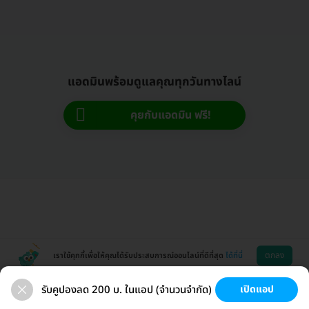
แอดมินพร้อมดูแลคุณทุกวันทางไลน์
คุยกับแอดมิน ฟรี!
ตกลง
เราใช้คุกกี้เพื่อให้คุณได้รับประสบการณ์ออนไลน์ที่ดีที่สุด
ได้ที่นี่
รับคูปองลด 200 บ. ในแอป (จำนวนจำกัด)
เปิดแอป
ขนที่ลับ
ขนรักแร้
กระชับหน้า
เสริมหน้าอก
ช่วยเหลือ
โหลดแอพ