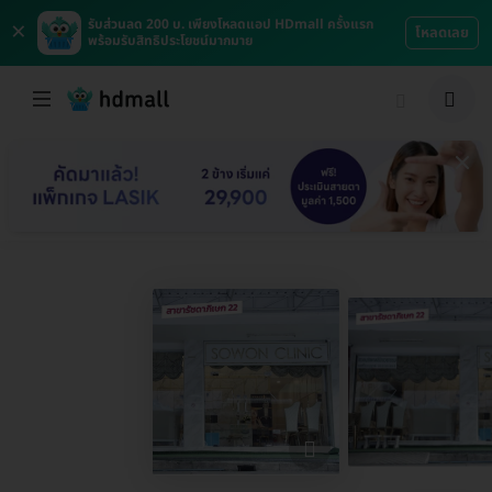
×
รับส่วนลด 200 บ. เพียงโหลดแอป HDmall ครั้งแรก
โหลดเลย
พร้อมรับสิทธิประโยชน์มากมาย