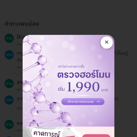
คำถามพบบ่อย
ใช้เวลานานเท่าไหร่ในการทำหัตถการ?
ถาม
×
19 ธ.ค. 2024
การฉีดฟิลเลอร์ Neuramis ใช้เวลาประมาณ 30-60 นาที ขึ้นอยู่
ตอบ
กับพื้นที่ที่ต้องการฉีด
ตอบโดยทีมงาน HD
สามารถเลื่อนนัดการฉีดฟิลเลอร์ได้หรือไม่?
ถาม
03 ก.พ. 2024
สามารถเลื่อนนัดได้ หากแจ้งล่วงหน้าอย่างน้อย 24 ชั่วโมง
ตอบ
ตอบโดยทีมงาน HD
หากต้องการชำระเงินแบบแบ่งจ่ายทำได้หรือไม่?
ถาม
19 ธ.ค. 2024