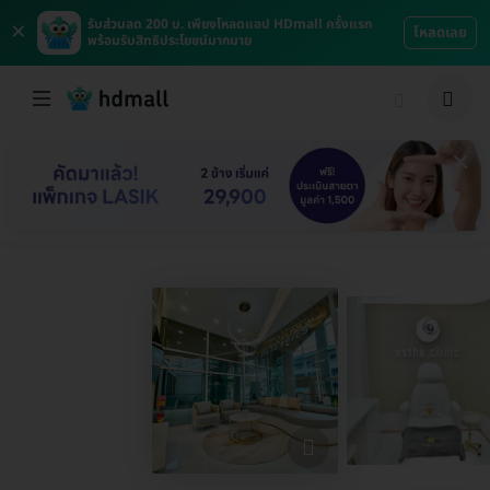
×
รับส่วนลด 200 บ. เพียงโหลดแอป HDmall ครั้งแรก
โหลดเลย
พร้อมรับสิทธิประโยชน์มากมาย