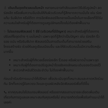
💧
เติมเต็มจุดกังวลบนใบหน้า
หลายคนอาจกำลังมองหาวิธีปรับรูปหน้า ลด
ร่องลึก หรือเพิ่มความอิ่มเอิบให้กับผิวบริเวณที่รู้สึกขาดความมั่นใจ เช่น ร่อง
แก้ม ริมฝีปาก หรือใต้ตา การฉีดฟิลเลอร์จึงกลายเป็นหนึ่งในทางเลือกที่ได้รับ
ความสนใจสำหรับผู้ที่ต้องการดูแลรูปลักษณ์โดยไม่ต้องพักฟื้นนาน
✨
โปรแกรมฟิลเลอร์ 1 ซีซี (บริเวณที่มีปัญหา)
เหมาะสำหรับผู้ที่ต้องการ
ปรับแก้ไขจุดต่าง ๆ บนใบหน้า เฉพาะจุดที่รู้สึกว่าเป็นปัญหา เช่น ร่องลึก ริ้ว
รอย ขมับ หรือริมฝีปาก ฟิลเลอร์เป็นสารเติมเต็มที่สามารถช่วยเสริม
โครงสร้างผิว ช่วยให้แลดูเรียบเนียนขึ้น และให้ผิวบริเวณนั้นมีความยืดหยุ่น
มากขึ้น
เหมาะสำหรับผู้ที่กังวลเรื่องร่องลึก ริ้วรอย หรือผิวขาดน้ำเฉพาะจุด
เหมาะกับผู้ที่ต้องการปรับรูปหน้าโดยยังคงลักษณะเดิมของตัวเองไว้
สะดวกสำหรับชีวิตประจำวัน ไม่ต้องพักฟื้นนาน
ก่อนเข้ารับบริการแนะนำให้ปรึกษา เพื่อประเมินจุดที่เหมาะสมและคาดหวังร่วม
กัน อีกทั้งควรรู้ข้อควรระวังและดูแลผิวหลังฉีดฟิลเลอร์เพื่อที่ดีขึ้น
📞 หากคุณสนใจโปรแกรมฟิลเลอร์ หรืออยากสอบถามรายละเอียดเพิ่มเติม
เกี่ยวกับการดูแลและเหมาะสมกับคุณหรือไม่ สามารถติดต่อเพื่อรับคำแนะนำได้
เลยค่ะ