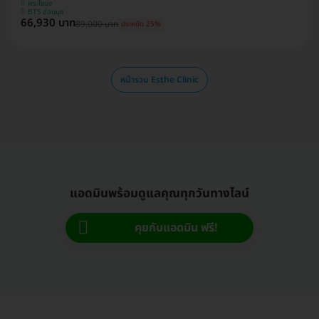
พระโขนง
BTS อ่อนนุช
66,930 บาท
89,000 บาท
ประหยัด 25%
หน้ารวม Esthe Clinic
แอดมินพร้อมดูแลคุณทุกวันทางไลน์
คุยกับแอดมิน ฟรี!