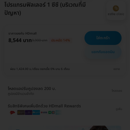
โปรแกรมฟิลเลอร์ 1 ซีซี (บริเวณที่มี
ปัญหา)
ราคาจองกับ HDmall
ใส่ตะกร้า
8,544 บาท
9,900 บาท
ประหยัด 14%
แชทกับแอดมิน
ผ่อน 1,424.00 บ./เดือน ดอกเบี้ย 0% นาน 6 เดือน
ขยาย
โหลดแอปรับคูปองลด 200 บ.
โหลดเลย
คูปองมีจำนวนจำกัด
รับสิทธิพิเศษเพิ่มอีกด้วย HDmall Rewards
ดูเพิ่ม