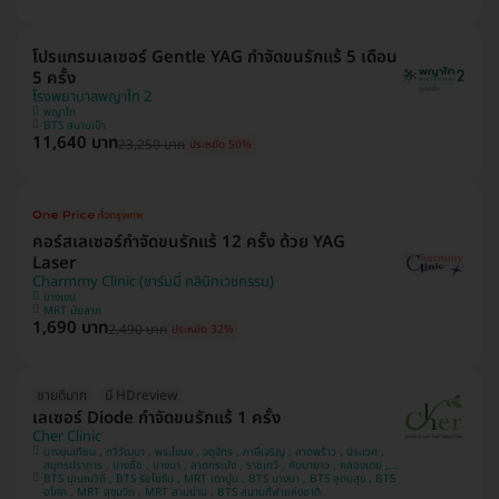
โปรแกรมเลเซอร์ Gentle YAG กำจัดขนรักแร้ 5 เดือน
5 ครั้ง
โรงพยาบาลพญาไท 2
พญาไท
BTS สนามเป้า
11,640 บาท
23,250 บาท
ประหยัด 50%
คอร์สเลเซอร์กำจัดขนรักแร้ 12 ครั้ง ด้วย YAG
Laser
Charmmy Clinic (ชาร์มมี่ คลินิกเวชกรรม)
บางเขน
MRT มัยลาภ
1,690 บาท
2,490 บาท
ประหยัด 32%
ขายดีมาก
มี HDreview
เลเซอร์ Diode กำจัดขนรักแร้ 1 ครั้ง
Cher Clinic
บางขุนเทียน , ทวีวัฒนา , พระโขนง , จตุจักร , ภาษีเจริญ , ลาดพร้าว , ประเวศ ,
สมุทรปราการ , บางซื่อ , บางนา , ลาดกระบัง , ราชเทวี , คันนายาว , คลองเตย ,
BTS ปุณณวิถี , BTS รัชโยธิน , MRT เตาปูน , BTS บางนา , BTS อุดมสุข , BTS
บางแค , ปทุมวัน
อโศก , MRT สุขุมวิท , MRT สามย่าน , BTS สนามกีฬาแห่งชาติ