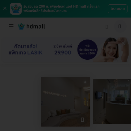
×
รับส่วนลด 200 บ. เพียงโหลดแอป HDmall ครั้งแรก
โหลดเลย
พร้อมรับสิทธิประโยชน์มากมาย