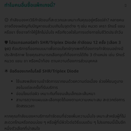
ทำไมคนอื่นซื้อแพ็กเกจนี้?
😊 กำลังมองหาวิธีกำจัดขนที่สะดวกและเหมาะกับคุณอยู่หรือเปล่า? หลายคน
อาจต้องเผชิญกับปัญหาขนส่วนเกินในจุดต่าง ๆ เช่น หนวด เครา รักแร้ แขน
หรือขา ซึ่งอาจทำให้รู้สึกไม่มั่นใจ หรือกังวลใจในการแต่งกายในชีวิตประจำวัน
🛡️
โปรแกรมคอร์สทำ SHR/Triplex Diode กำจัดขน 12 ครั้ง (เลือก 3
จุด)
คือบริการที่ออกแบบมาเพื่อตอบโจทย์ทุกเพศที่ต้องการกำจัดขนอย่างมี
ประสิทธิภาพ โดยคุณสามารถเลือกจุดที่ต้องการได้ถึง 3 ตำแหน่ง เช่น รักแร้
หนวด แขน ขา หรือหน้าท้อง ตามความต้องการส่วนบุคคล
🌟
ข้อดีของเทคโนโลยี SHR/Triplex Diode
ใช้แสงพลังงานเข้าจัดการรากขนด้วยความต่อเนื่อง ช่วยให้ขนดูบาง
ลงในแต่ละครั้งที่รับบริการ
อ่อนโยนต่อผิว เหมาะกับทั้งขนเส้นเล็กและเส้นหนา
สามารถวางแผนและเลือกจุดได้เองตามความเหมาะสม สะดวกต่อการ
จัดสรรเวลา
หากคุณกำลังมองหาบริการกำจัดขนที่ช่วยเพิ่มความมั่นใจ เหมาะสำหรับผู้ที่ไม่
สะดวกโกนหรือถอนบ่อย ๆ หรือผู้ที่มีผิวไวต่อวิธีแบบเดิม ๆ โปรแกรมนี้เป็นอีก
หนึ่งตัวเลือกที่น่าสนใจ