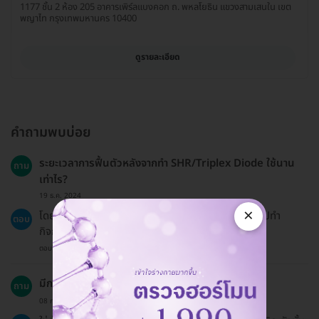
1177 ชั้น 2 ห้อง 205 อาคาร​เพิร์ลแบงคอก ถ. พหลโยธิน แขวงสามเสนใน เขต
พญาไท กรุงเทพมหานคร 10400
ดูรายละเอียด
คำถามพบบ่อย
ระยะเวลาการฟื้นตัวหลังจากทำ SHR/Triplex Diode ใช้นาน
ถาม
เท่าไร?
19 ธ.ค. 2024
×
โดยทั่วไปแล้วการฟื้นตัวจะเร็วมากและคุณสามารถกลับไปทำ
ตอบ
กิจกรรมปกติได้ทันทีหลังการรักษา.
ตอบโดยทีมงาน HD
มีการให้บริการที่แตกต่างกันในแต่ละคลินิกหรือไม่?
ถาม
08 ก.ย. 2024