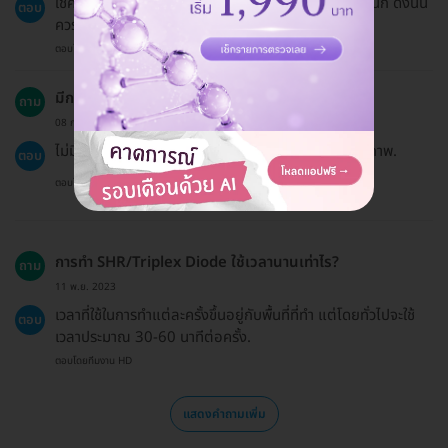
ใช่ค่ะ บริการและเงื่อนไขอาจแตกต่างกันไปตามแต่ละคลินิก ดังนั้น
ตอบ
ควรสอบถามข้อมูลที่ชัดเจนจากคลินิกก่อนเข้ารับบริการ.
ตอบโดยทีมงาน HD
มีการจำกัดอายุในการเข้ารับบริการหรือไม่?
ถาม
08 ก.ย. 2024
ไม่มีการจำกัดอายุ แต่ควรปรึกษาแพทย์หากมีปัญหาสุขภาพ.
ตอบ
ตอบโดยทีมงาน HD
การทำ SHR/Triplex Diode ใช้เวลานานเท่าไร?
ถาม
11 พ.ย. 2023
เวลาที่ใช้ในการทำแต่ละครั้งขึ้นอยู่กับพื้นที่ที่ทำ แต่โดยทั่วไปจะใช้
ตอบ
เวลาประมาณ 30-60 นาทีต่อครั้ง.
ตอบโดยทีมงาน HD
แสดงคำถามเพิ่ม