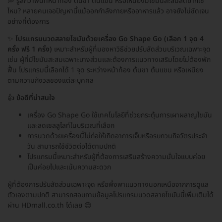
💭 รู้สึกว่าพื้นที่หน้าท้อง ต้นขา ต้นแขน หรือเหนียงมีไขมันสะสมลดยากใช่
ไหม? หลายคนเจอปัญหานี้แม้ออกกำลังกายหรืออาหารแล้ว อาจยังไม่ชัดเจน
อย่างที่ต้องการ
✨
โปรแกรมนวดสลายไขมันด้วยเครื่อง Go Shape Go (เลือก 1 จุด 4
ครั้ง ฟรี 1 ครั้ง)
เหมาะสำหรับผู้ที่มองหาวิธีช่วยปรับสัดส่วนบริเวณเฉพาะจุด
เช่น ผู้ที่มีไขมันสะสมเฉพาะบางส่วนและต้องการแนวทางเสริมโดยไม่ต้องพัก
ฟื้น โปรแกรมนี้เลือกได้ 1 จุด ระหว่างหน้าท้อง ต้นขา ต้นแขน หรือเหนียง
ตามความกังวลของแต่ละบุคคล
👍
ข้อดีที่น่าสนใจ
เครื่อง Go Shape Go ใช้เทคโนโลยีที่ช่วยกระตุ้นการเผาผลาญไขมัน
และลดเซลลูไลท์ในบริเวณที่เลือก
การนวดด้วยเครื่องนี้ไม่ก่อให้เกิดอาการเจ็บหรือรบกวนกิจวัตรประจำ
วัน สามารถใช้ชีวิตต่อได้ตามปกติ
โปรแกรมนี้เหมาะสำหรับผู้ที่ต้องการเสริมสร้างความมั่นใจแบบค่อย
เป็นค่อยไปและเน้นความสะดวก
ผู้ที่ต้องการปรับสัดส่วนเฉพาะจุด หรือพึ่งพาแนวทางนอกเหนือจากการดูแล
ตัวเองตามปกติ สามารถสอบถามข้อมูลโปรแกรมนวดสลายไขมันนี้เพิ่มเติมได้
ผ่าน HDmall.co.th ได้เลย 😊