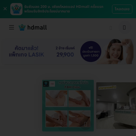
×
รับส่วนลด 200 บ. เพียงโหลดแอป HDmall ครั้งแรก
โหลดเลย
พร้อมรับสิทธิประโยชน์มากมาย