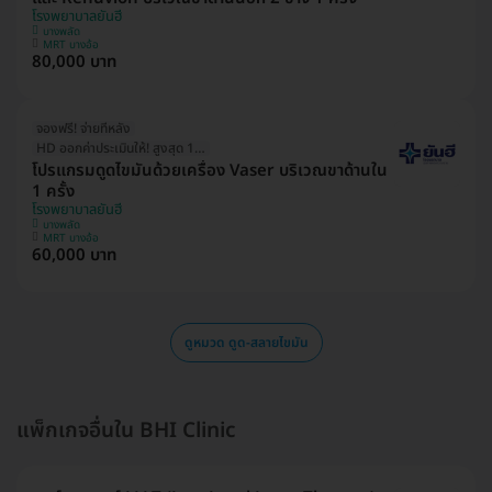
โรงพยาบาลยันฮี
บางพลัด
MRT บางอ้อ
80,000 บาท
จองฟรี! จ่ายทีหลัง
HD ออกค่าประเมินให้! สูงสุด 1500 บ.
โปรแกรมดูดไขมันด้วยเครื่อง Vaser บริเวณขาด้านใน
1 ครั้ง
โรงพยาบาลยันฮี
บางพลัด
MRT บางอ้อ
60,000 บาท
ดูหมวด ดูด-สลายไขมัน
แพ็กเกจอื่นใน BHI Clinic