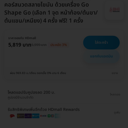
คอร์สนวดสลายไขมัน ด้วยเครื่อง Go
Shape Go (เลือก 1 จุด หน้าท้อง/ต้นขา/
ต้นแขน/เหนียง) 4 ครั้ง ฟรี! 1 ครั้ง
ราคาจองกับ HDmall
ใส่ตะกร้า
5,819 บาท
5,999 บาท
ประหยัด 3%
แชทกับแอดมิน
ผ่อน 969.83 บ./เดือน ดอกเบี้ย 0% นาน 6 เดือน
ขยาย
โหลดแอปรับคูปองลด 200 บ.
โหลดเลย
คูปองมีจำนวนจำกัด
รับสิทธิพิเศษเพิ่มอีกด้วย HDmall Rewards
ดูเพิ่ม