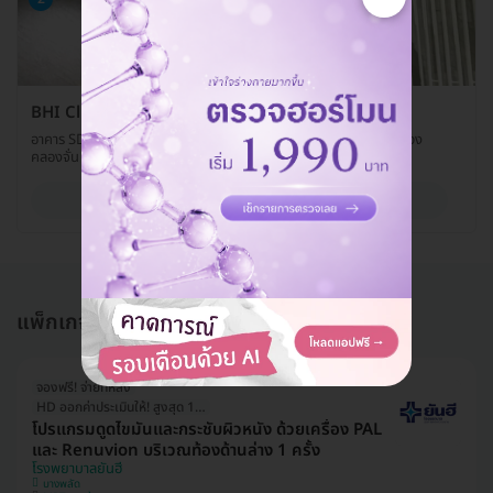
BHI Clinic สาขาลาดพร้าว
อาคาร SD Building (ชั้น 2) เลขที่ 3 ซ. ลาดพร้าว 111 ถ. ลาดพร้าว แขวง
คลองจั่น เขตบางกะปิ กรุงเทพมหานคร 10240
ดูรายละเอียด
แพ็กเกจอื่นใน ดูด-สลายไขมัน
จองฟรี! จ่ายทีหลัง
HD ออกค่าประเมินให้! สูงสุด 1500 บ.
โปรแกรมดูดไขมันและกระชับผิวหนัง ด้วยเครื่อง PAL
และ Renuvion บริเวณท้องด้านล่าง 1 ครั้ง
โรงพยาบาลยันฮี
บางพลัด