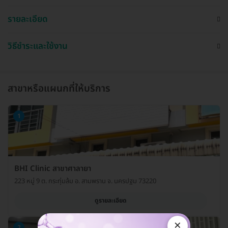
รายละเอียด
วิธีชำระและใช้งาน
สาขาหรือแผนกที่ให้บริการ
1
BHI Clinic สาขาศาลายา
223 หมู่ 9 ต. กระทุ่มล้ม อ. สามพราน จ. นครปฐม 73220
ดูรายละเอียด
×
2