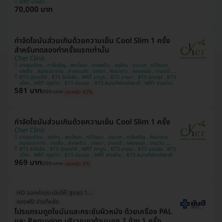
MRT บางอ้อ
70,000 บาท
กำจัดไขมันส่วนเกินด้วยความเย็น Cool Slim 1 ครั้ง
สำหรับทดลองทำครั้งแรกเท่านั้น
Cher Clinic
บางขุนเทียน , ภาษีเจริญ , พระโขนง , ลาดพร้าว , จตุจักร , ประเวศ , ทวีวัฒนา ,
บางซื่อ , สมุทรปราการ , ลาดกระบัง , บางนา , คันนายาว , คลองเตย , ราชเทวี ,
BTS ปุณณวิถี , BTS รัชโยธิน , MRT เตาปูน , BTS บางนา , BTS อุดมสุข , BTS
ปทุมวัน , บางแค
อโศก , MRT สุขุมวิท , BTS อ่อนนุช , BTS สนามกีฬาแห่งชาติ , MRT สามย่าน
581 บาท
999 บาท
ประหยัด 42%
กำจัดไขมันส่วนเกินด้วยความเย็น Cool Slim 1 ครั้ง
Cher Clinic
บางขุนเทียน , จตุจักร , พระโขนง , ทวีวัฒนา , ประเวศ , ภาษีเจริญ , คันนายาว ,
สมุทรปราการ , บางซื่อ , ลาดพร้าว , บางนา , ราชเทวี , คลองเตย , ปทุมวัน ,
BTS รัชโยธิน , BTS ปุณณวิถี , MRT เตาปูน , BTS บางนา , BTS อุดมสุข , BTS
ลาดกระบัง , บางแค
อโศก , MRT สุขุมวิท , BTS อ่อนนุช , MRT สามย่าน , BTS สนามกีฬาแห่งชาติ
969 บาท
999 บาท
ประหยัด 3%
HD ออกค่าประเมินให้! สูงสุด 1500 บ.
จองฟรี! จ่ายทีหลัง
โปรแกรมดูดไขมันและกระชับผิวหนัง ด้วยเครื่อง PAL
และ Renuvion บริเวณขาด้านนอก 2 ข้าง 1 ครั้ง