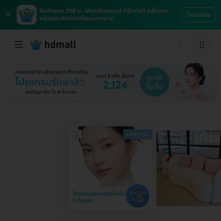
×
รับส่วนลด 200 บ. เพียงโหลดแอป HDmall ครั้งแรก
โหลดเลย
พร้อมรับสิทธิประโยชน์มากมาย