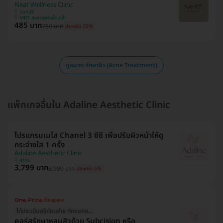
Neat Wellness Clinic
นนทบุรี
MRT สะพานพระนั่งเกล้า
485 บาท
750 บาท
ประหยัด 35%
ดูหมวด รักษาสิว (Acne Treatment)
แพ็กเกจอื่นใน Adaline Aesthetic Clinic
โปรแกรมเมโส Chanel 3 ซีซี เพื่อปรับผิวหน้าให้ดู
กระจ่างใส 1 ครั้ง
Adaline Aesthetic Clinic
สาทร
3,799 บาท
3,999 บาท
ประหยัด 5%
ได้ประเมินฟรีก่อนจ่าย ทักแชทแอดมินเลย!
คอร์สรักษาหลุมสิวด้วย Subcision หรือ