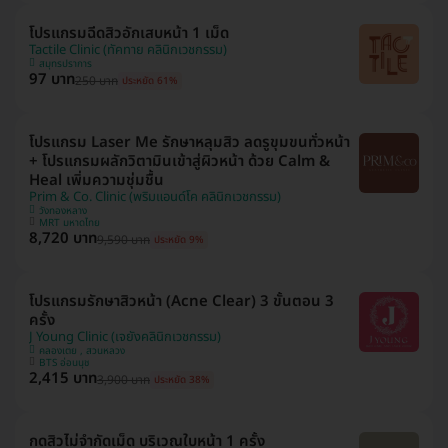
โปรแกรมฉีดสิวอักเสบหน้า 1 เม็ด
Tactile Clinic (ทัคทาย คลินิกเวชกรรม)
สมุทรปราการ
97 บาท
250 บาท
ประหยัด 61%
โปรแกรม Laser Me รักษาหลุมสิว ลดรูขุมขนทั่วหน้า
+ โปรแกรมผลักวิตามินเข้าสู่ผิวหน้า ด้วย Calm &
Heal เพิ่มความชุ่มชื้น
Prim & Co. Clinic (พริมแอนด์โค คลินิกเวชกรรม)
วังทองหลาง
MRT มหาดไทย
8,720 บาท
9,590 บาท
ประหยัด 9%
โปรแกรมรักษาสิวหน้า (Acne Clear) 3 ขั้นตอน 3
ครั้ง
J Young Clinic (เจยังคลินิกเวชกรรม)
คลองเตย , สวนหลวง
BTS อ่อนนุช
2,415 บาท
3,900 บาท
ประหยัด 38%
กดสิวไม่จำกัดเม็ด บริเวณใบหน้า 1 ครั้ง