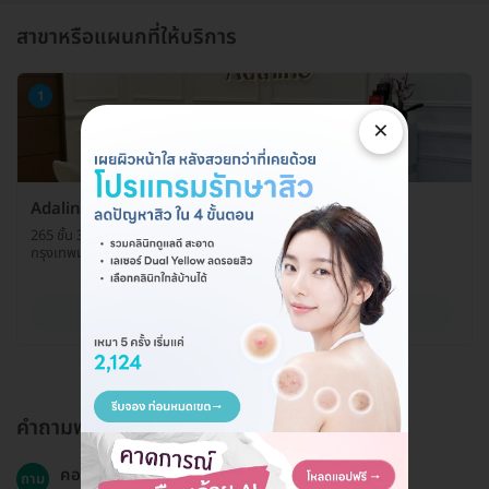
สาขาหรือแผนกที่ให้บริการ
1
×
Adaline Aesthetic Clinic
265 ชั้น 3 โครงการวนิลามูน ถ. จันทน์ แขวงทุ่งวัดดอน เขตสาทร
กรุงเทพมหานคร 10120
ดูรายละเอียด
คำถามพบบ่อย
คอร์สโปรแกรมรักษาสิวคืออะไร?
ถาม