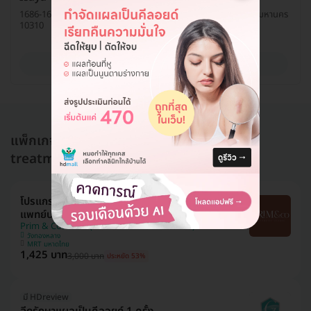
1686-1688 ถ. ลาดพร้าว แขวงวังทองหลาง เขตวังทองหลาง กรุงเทพมหานคร
10310
ดูรายละเอียด
แพ็กเกจอื่นใน รักษาแผลเป็นคีลอยด์ (keloid
treatment)
โปรแกรมฉีดรักษาแผลเป็นคีลอยด์ ขนาดขึ้นอยู่กับ
แพทย์ประเมิน 1 จุด
Prim & Co. Clinic (พริมแอนด์โค คลินิกเวชกรรม)
วังทองหลาง
MRT มหาดไทย
1,425 บาท
3,000 บาท
ประหยัด 53%
มี HDreview