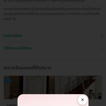
จับ นวด หรือปิดบริเวณที่ฉีดชั่วคราว เพื่อการดูแลผิวที่เหมาะสม
หากคุณกำลังมองหาวิธีดูแลแผลเป็นคีลอยด์ให้ดูจางลงอย่างค่อยเป็นค่อยไป
ลองพูดคุยกับแพทย์เพื่อประเมินแผลและเลือกแนวทางที่เหมาะสมกับคุณได้
เลยค่ะ 😊
รายละเอียด
วิธีชำระและใช้งาน
สาขาหรือแผนกที่ให้บริการ
1
×
Isaya Clinic