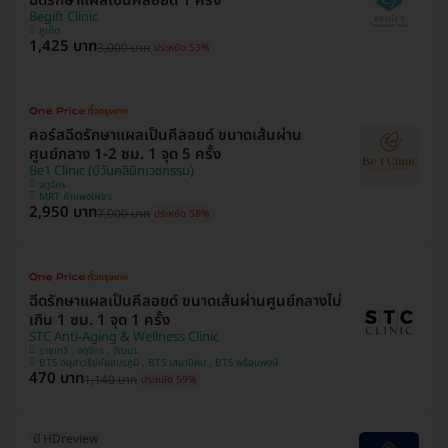
ฉีดรักษาแผลเป็นคีลอยด์ 1 ครั้ง
Begift Clinic
ภูเก็ต
1,425 บาท
3,000 บาท
ประหยัด 53%
คอร์สฉีดรักษาแผลเป็นคีลอยด์ ขนาดเส้นผ่าน
ศูนย์กลาง 1-2 ซม. 1 จุด 5 ครั้ง
Be1 Clinic (บีวันคลินิกเวชกรรม)
จตุจักร
MRT กำแพงเพชร
2,950 บาท
7,000 บาท
ประหยัด 58%
ฉีดรักษาแผลเป็นคีลอยด์ ขนาดเส้นผ่านศูนย์กลางไม่
เกิน 1 ซม. 1 จุด 1 ครั้ง
STC Anti-Aging & Wellness Clinic
ราชเทวี , จตุจักร , วัฒนา
BTS อนุสาวรีย์ชัยสมรภูมิ , BTS เสนานิคม , BTS พร้อมพงษ์
470 บาท
1,140 บาท
ประหยัด 59%
มี HDreview