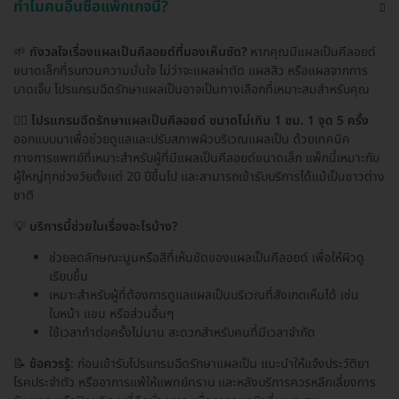
ทำไมคนอื่นซื้อแพ็กเกจนี้?
🌱
กังวลใจเรื่องแผลเป็นคีลอยด์ที่มองเห็นชัด?
หากคุณมีแผลเป็นคีลอยด์
ขนาดเล็กที่รบกวนความมั่นใจ ไม่ว่าจะแผลผ่าตัด แผลสิว หรือแผลจากการ
บาดเจ็บ โปรแกรมฉีดรักษาแผลเป็นอาจเป็นทางเลือกที่เหมาะสมสำหรับคุณ
👩‍⚕️
โปรแกรมฉีดรักษาแผลเป็นคีลอยด์ ขนาดไม่เกิน 1 ซม. 1 จุด 5 ครั้ง
ออกแบบมาเพื่อช่วยดูแลและปรับสภาพผิวบริเวณแผลเป็น ด้วยเทคนิค
ทางการแพทย์ที่เหมาะสำหรับผู้ที่มีแผลเป็นคีลอยด์ขนาดเล็ก แพ็กนี้เหมาะกับ
ผู้ใหญ่ทุกช่วงวัยตั้งแต่ 20 ปีขึ้นไป และสามารถเข้ารับบริการได้แม้เป็นชาวต่าง
ชาติ
💡
บริการนี้ช่วยในเรื่องอะไรบ้าง?
ช่วยลดลักษณะนูนหรือสีที่เห็นชัดของแผลเป็นคีลอยด์ เพื่อให้ผิวดู
เรียบขึ้น
เหมาะสำหรับผู้ที่ต้องการดูแลแผลเป็นบริเวณที่สังเกตเห็นได้ เช่น
ใบหน้า แขน หรือส่วนอื่นๆ
ใช้เวลาทำต่อครั้งไม่นาน สะดวกสำหรับคนที่มีเวลาจำกัด
📝
ข้อควรรู้
: ก่อนเข้ารับโปรแกรมฉีดรักษาแผลเป็น แนะนำให้แจ้งประวัติยา
โรคประจำตัว หรืออาการแพ้ให้แพทย์ทราบ และหลังบริการควรหลีกเลี่ยงการ