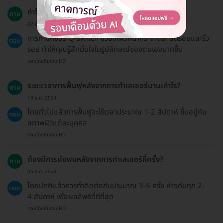
ทำไมฉันถึงควรทำกระบวนการนี้?
ถาม
07 มี.ค. 2023
การทำเลเซอร์ Q-switch ช่วยให้ผิวหน้ากระจ่างใส ลดรอยและริ้ว
ตอบ
รอย ทำให้คุณรู้สึกมั่นใจในรูปลักษณ์ของตนเองมากขึ้น
ตอบโดยทีมงาน HD
ระยะเวลาการฟื้นฟูหลังจากการทำเลเซอร์นานเท่าไร?
ถาม
19 ธ.ค. 2024
โดยทั่วไปแล้วการฟื้นฟูจะใช้เวลาประมาณ 1-2 สัปดาห์ ขึ้นอยู่กับ
ตอบ
สภาพผิวแต่ละบุคคล
ตอบโดยทีมงาน HD
ต้องมีการนัดพบหลังจากการทำเลเซอร์กี่ครั้ง?
ถาม
05 ธ.ค. 2024
โดยปกติแล้วควรทำติดต่อกันประมาณ 3-5 ครั้ง ห่างกันทุก 2-
ตอบ
4 สัปดาห์ เพื่อผลลัพธ์ที่ดีที่สุด
ตอบโดยทีมงาน HD