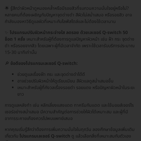
🌟 รู้สึกว่าผิวหน้าดูหมองคล้ำหรือมีรอยสิวที่รบกวนความมั่นใจอยู่หรือไม่?
หลายคนที่ต้องเผชิญกับปัญหาจุดด่างดำ สีผิวไม่สม่ำเสมอ หรือรอยสิว อาจ
กำลังมองหาวิธีดูแลผิวที่เหมาะกับไลฟ์สไตล์และไม่ต้องใช้เวลานาน
✨
โปรแกรมปรับผิวหน้ากระจ่างใส ลดรอย ด้วยเลเซอร์ Q-switch 50
ช็อต 1 ครั้ง
เหมาะสำหรับผู้ที่ต้องการดูแลปัญหาผิวหน้า เช่น ฝ้า กระ จุดด่าง
ดำ หรือรอยจากสิว โดยเฉพาะผู้ที่มีเวลาจำกัด เพราะใช้เวลารับบริการประมาณ
15-30 นาทีเท่านั้น
🔎
ข้อดีของโปรแกรมเลเซอร์ Q-switch:
ช่วยดูแลเรื่องฝ้า กระ และจุดด่างดำได้ดี
อาจช่วยปรับผิวหน้าให้ดูเรียบเนียน สีผิวแลดูสม่ำเสมอขึ้น
เหมาะสำหรับผู้ที่กังวลเรื่องรอยดำ รอยแดง หรือปัญหาผิวหน้าในระยะ
ยาว
การดูแลหลังทำ เช่น หลีกเลี่ยงแสงแดด ทาครีมกันแดด และใช้มอยส์เจอร์ไร
เซอร์อย่างสม่ำเสมอ มีความสำคัญต่อการช่วยให้ผิวได้เหมาะสม และผู้ที่มี
อาการระคายเคืองควรไปพบแพทย์เสมอ
หากคุณเริ่มรู้สึกว่าต้องการเพิ่มความมั่นใจในทุกวัน ลองศึกษาข้อมูลเพิ่มเติม
เกี่ยวกับ
โปรแกรมเลเซอร์ Q-switch
ดู แล้วเลือกสิ่งที่เหมาะสมกับตัวเอง