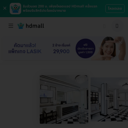
×
รับส่วนลด 200 บ. เพียงโหลดแอป HDmall ครั้งแรก
โหลดเลย
พร้อมรับสิทธิประโยชน์มากมาย