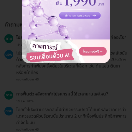
คำถามพบบ่อย
โปรแกรมสลายไขมันด้วยเครื่อง Cool Swiss Prime คืออะไร?
ถาม
19 ธ.ค. 2024
โปรแกรมนี้ใช้เทคโนโลยีจากสวิตเซอร์แลนด์ในการสลายเซลล์ไขมัน
ตอบ
ด้วยความเย็น ซึ่งสามารถลดไขมันที่กำจัดออกยากได้ถึง 20-25%
หลังการทำเพียงครั้งเดียวในบริเวณที่เลือก เช่น ต้นแขน ต้นขา
หรือหน้าท้อง
ตอบโดยทีมงาน HD
การฟื้นตัวหลังจากทำโปรแกรมนี้ใช้เวลานานแค่ไหน?
ถาม
19 ธ.ค. 2024
โดยทั่วไปจะสามารถกลับไปทำกิจกรรมปกติได้ทันทีหลังจากการทำ
ตอบ
แต่ควรนวดผิวบริเวณนั้นประมาณ 2 นาทีเพื่อเพิ่มประสิทธิภาพการ
กำจัดไขมัน
ตอบโดยทีมงาน HD