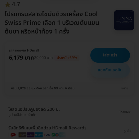
4.7
โปรแกรมสลายไขมันด้วยเครื่อง Cool
Swiss Prime เลือก 1 บริเวณต้นแขน
ต้นขา หรือหน้าท้อง 1 ครั้ง
ราคาจองกับ HDmall
ใส่ตะกร้า
6,179 บาท
20,000 บาท
ประหยัด 69%
แชทกับแอดมิน
ผ่อน 1,029.83 บ./เดือน ดอกเบี้ย 0% นาน 6 เดือน
ขยาย
โหลดแอปรับคูปองลด 200 บ.
โหลดเลย
คูปองมีจำนวนจำกัด
รับสิทธิพิเศษเพิ่มอีกด้วย HDmall Rewards
ดูเพิ่ม