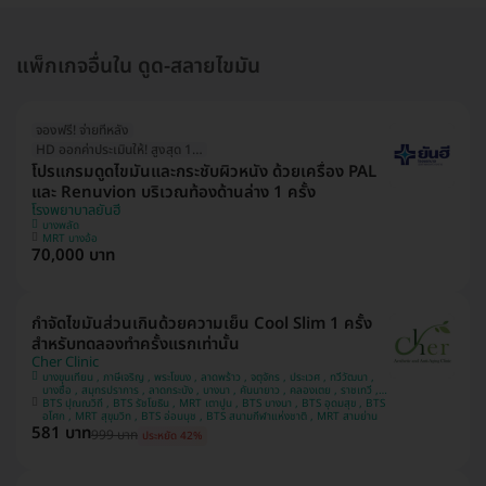
แพ็กเกจอื่นใน ดูด-สลายไขมัน
จองฟรี! จ่ายทีหลัง
HD ออกค่าประเมินให้! สูงสุด 1500 บ.
โปรแกรมดูดไขมันและกระชับผิวหนัง ด้วยเครื่อง PAL
และ Renuvion บริเวณท้องด้านล่าง 1 ครั้ง
โรงพยาบาลยันฮี
บางพลัด
MRT บางอ้อ
70,000 บาท
กำจัดไขมันส่วนเกินด้วยความเย็น Cool Slim 1 ครั้ง
สำหรับทดลองทำครั้งแรกเท่านั้น
Cher Clinic
บางขุนเทียน , ภาษีเจริญ , พระโขนง , ลาดพร้าว , จตุจักร , ประเวศ , ทวีวัฒนา ,
บางซื่อ , สมุทรปราการ , ลาดกระบัง , บางนา , คันนายาว , คลองเตย , ราชเทวี ,
BTS ปุณณวิถี , BTS รัชโยธิน , MRT เตาปูน , BTS บางนา , BTS อุดมสุข , BTS
ปทุมวัน , บางแค
อโศก , MRT สุขุมวิท , BTS อ่อนนุช , BTS สนามกีฬาแห่งชาติ , MRT สามย่าน
581 บาท
999 บาท
ประหยัด 42%