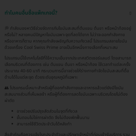
ทำไมคนอื่นซื้อแพ็กเกจนี้?
💭 กำลังมองหาวิธีช่วยจัดการกับไขมันสะสมที่ต้นแขน ต้นขา หรือหน้าท้องอยู่
หรือไม่? หลายคนมีปัญหาไขมันเฉพาะจุดที่ลดได้ยาก ไม่ว่าจะออกกำลังกาย
หรืออาหารก็ตาม หากคุณกำลังเผชิญกับความกังวลนี้ โปรแกรมสลายไขมัน
ด้วยเครื่อง Cool Swiss Prime อาจเป็นอีกหนึ่งทางเลือกที่เหมาะสม
โปรแกรมนี้ใช้เทคโนโลยีที่ใช้ความเย็นจากประเทศสวิตเซอร์แลนด์ โดยสามารถ
เลือกบริเวณที่ต้องการ เช่น ต้นแขน ต้นขา หรือหน้าท้อง ใช้เวลาทำแต่ละครั้ง
ประมาณ 40-60 นาที กระบวนการนี้อาจช่วยให้ร่างกายกำจัดไขมันสะสมที่ดื้อ
ด้านได้ในแต่ละจุด ด้วยระดับอุณหภูมิที่เฉพาะ
👥 โปรแกรมนี้เหมาะสำหรับผู้ที่ออกกำลังกายและอาหารแล้วแต่ยังมีไขมัน
สะสมบางส่วนที่เห็นผลช้า หรือผู้ที่ต้องการลดไขมันเฉพาะบริเวณโดยไม่ต้อง
ผ่าตัด
อาจช่วยปรับปรุงสัดส่วนในจุดที่กังวล
ขั้นตอนไม่ใช่การผ่าตัด จึงไม่ต้องพักฟื้นนาน
สามารถใช้ชีวิตประจำวันได้หลังทำ
สิ่งสำคัญคือควรแจ้งโรคประจำตัวและปรึกษาเจ้าหน้าที่ก่อนเข้ารับบริการ รวม