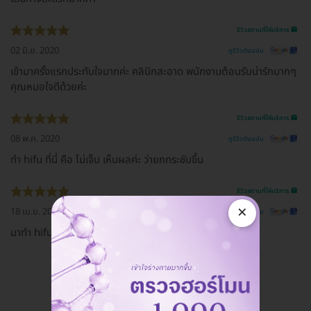
รีวิวสถานที่ให้บริการ 🏥
02 มิ.ย. 2020
ดูรีวิวต้นฉบับ
เข้ามาครั้งแรกประทับใจมากค่ะ คลินิกสะอาด พนักงานต้อนรับน่ารักมากๆ
คุณหมอใจดีด้วยค่ะ
รีวิวสถานที่ให้บริการ 🏥
08 พ.ค. 2020
ดูรีวิวต้นฉบับ
ทำ hifu ที่นี่ คือ ไม่เจ็บ เห็นผลค่ะ ว่ายกกระชับขึ้น
รีวิวสถานที่ให้บริการ 🏥
×
18 เม.ย. 2020
ดูรีวิวต้นฉบับ
มาทำ hifu และ ฉีดคางกับคุณหมอเจลลี่ ชอบมากกกกกก
ดูรีวิวทั้งหมด