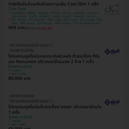
กำจัดไขมันส่วนเกินด้วยความเย็น Cool Slim 1 ครั้ง
Cher Clinic
บางขุนเทียน , จตุจักร , พระโขนง , ทวีวัฒนา , ประเวศ , ภาษีเจริญ , คันนายาว ,
สมุทรปราการ , บางซื่อ , ลาดพร้าว , บางนา , ราชเทวี , คลองเตย , ปทุมวัน ,
BTS รัชโยธิน , BTS ปุณณวิถี , MRT เตาปูน , BTS บางนา , BTS อุดมสุข , BTS
ลาดกระบัง , บางแค
อโศก , MRT สุขุมวิท , BTS อ่อนนุช , MRT สามย่าน , BTS สนามกีฬาแห่งชาติ
969 บาท
999 บาท
ประหยัด 3%
HD ออกค่าประเมินให้! สูงสุด 1500 บ.
จองฟรี! จ่ายทีหลัง
โปรแกรมดูดไขมันและกระชับผิวหนัง ด้วยเครื่อง PAL
และ Renuvion บริเวณขาด้านนอก 2 ข้าง 1 ครั้ง
โรงพยาบาลยันฮี
บางพลัด
MRT บางอ้อ
80,000 บาท
จองฟรี! จ่ายทีหลัง
HD ออกค่าประเมินให้! สูงสุด 1500 บ.
โปรแกรมดูดไขมันด้วยเครื่อง Vaser บริเวณขาด้านใน
1 ครั้ง
โรงพยาบาลยันฮี
บางพลัด
MRT บางอ้อ