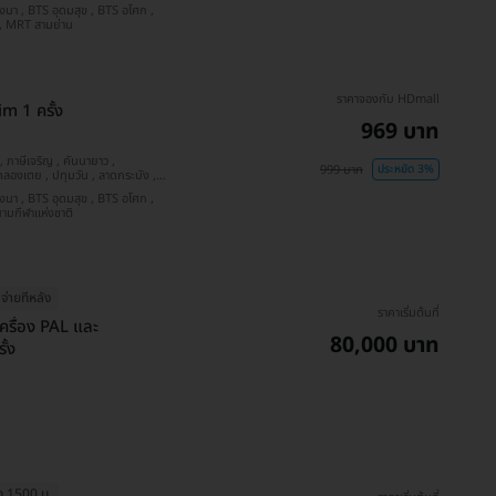
MRT สุขุมวิท , BTS อ่อนนุช , BTS สนามกีฬาแห่งชาติ , MRT สามย่าน
ราคาจองกับ HDmall
im 1 ครั้ง
969 บาท
999 บาท
ประหยัด 3%
อนนุช , MRT สามย่าน , BTS สนามกีฬาแห่งชาติ
จ่ายทีหลัง
ราคาเริ่มต้นที่
ครื่อง PAL และ
80,000 บาท
ั้ง
ุด 1500 บ.