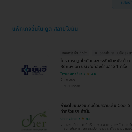
แสดงค
แพ็กเกจอื่นใน ดูด-สลายไขมัน
จองฟรี! จ่ายทีหลัง
HD ออกค่าประเมินให้! สูงส
โปรแกรมดูดไขมันและกระชับผิวหนัง ด้วยเ
Renuvion บริเวณท้องด้านล่าง 1 ครั้ง
โรงพยาบาลยันฮี
4.8
บางพลัด
MRT บางอ้อ
กำจัดไขมันส่วนเกินด้วยความเย็น Cool S
ทำครั้งแรกเท่านั้น
Cher Clinic
4.9
บางขุนเทียน , ภาษีเจริญ , พระโขนง , ลาดพร้าว , จตุจักร , ประเวศ , ทวีวัฒนา , บางซื่อ ,