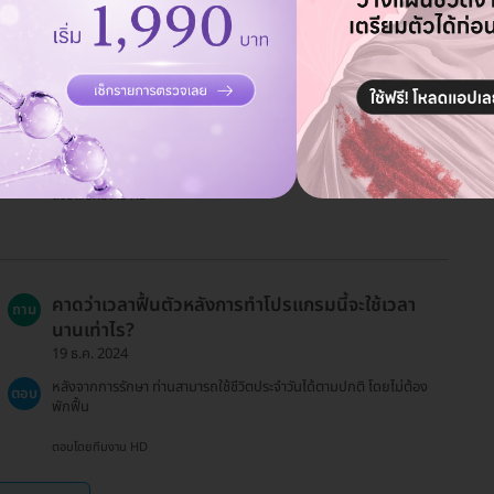
ควรหลีกเลี่ยงอะไรหลังการทำโปรแกรม?
ถาม
19 ธ.ค. 2024
ควรหลีกเลี่ยงการสัมผัสบริเวณที่ทำการรักษาอย่างรุนแรงในช่วงแรก
ตอบ
และควรหลีกเลี่ยงการออกกำลังกายหนักในวันถัดไป
ตอบโดยทีมงาน HD
คาดว่าเวลาฟื้นตัวหลังการทำโปรแกรมนี้จะใช้เวลา
ถาม
นานเท่าไร?
19 ธ.ค. 2024
หลังจากการรักษา ท่านสามารถใช้ชีวิตประจำวันได้ตามปกติ โดยไม่ต้อง
ตอบ
พักฟื้น
ตอบโดยทีมงาน HD