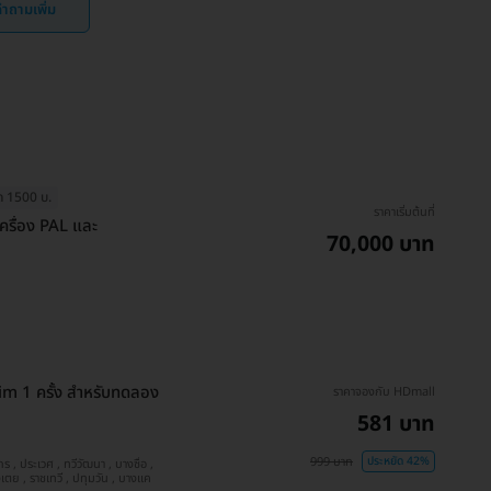
ำถามเพิ่ม
ุด 1500 บ.
ราคาเริ่มต้นที่
ครื่อง PAL และ
70,000 บาท
lim 1 ครั้ง สำหรับทดลอง
ราคาจองกับ HDmall
581 บาท
999 บาท
ประหยัด 42%
สมุทรปราการ , ลาดกระบัง , บางนา , คันนายาว , คลองเตย , ราชเทวี , ปทุมวัน , บางแค