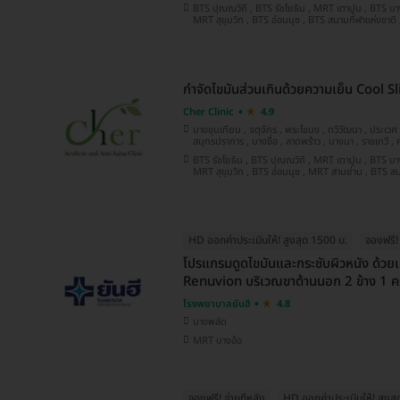
BTS ปุณณวิถี , BTS รัชโยธิน , MRT เตาปูน , BTS บางนา , BTS อุดมสุข , BTS อโศก ,
กำจัดไขมันส่วนเกินด้วยความเย็น Cool Sl
Cher Clinic
4.9
บางขุนเทียน , จตุจักร , พระโขนง , ทวีวัฒนา , ประเวศ , ภาษีเจริญ , คันนายาว ,
สมุทรปราการ , บางซื่อ , ลาดพร้าว , บางนา , ราชเทวี , คลองเตย , ปทุมวัน , ลาดกระบัง ,
บางแค
BTS รัชโยธิน , BTS ปุณณวิถี , MRT เตาปูน , BTS บางนา , BTS อุดมสุข , BTS อโศก ,
MRT สุขุมวิท , BTS อ่
HD ออกค่าประเมินให้! สูงสุด 1500 บ.
จองฟรี! 
โปรแกรมดูดไขมันและกระชับผิวหนัง ด้วยเ
Renuvion บริเวณขาด้านนอก 2 ข้าง 1 คร
โรงพยาบาลยันฮี
4.8
บางพลัด
MRT บางอ้อ
จองฟรี! จ่ายทีหลัง
HD ออกค่าประเมินให้! สูงส