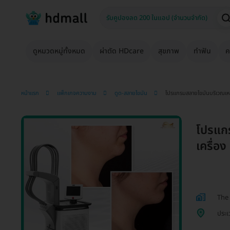
ดูหมวดหมู่ทั้งหมด
ผ่าตัด HDcare
สุขภาพ
ทำฟัน
ค
หน้าแรก
แพ็กเกจความงาม
ดูด-สลายไขมัน
โปรแกรมสลายไขมันบริเวณเหนี
โปรแกร
เครื่อ
The 
ประเ