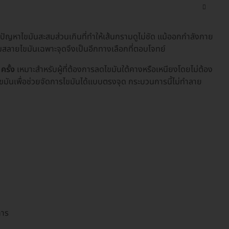
ญหาไขมันสะสมส่วนเกินที่ทำให้เส้นกรามดูไม่ชัด แม้ออกกำลังกาย
มสลายไขมันเฉพาะจุดจึงเป็นอีกทางเลือกที่ตอบโจทย์
ครั้ง
เหมาะสำหรับผู้ที่ต้องการลดไขมันใต้คางหรือเหนียงโดยไม่ต้อง
้นไขมันเพื่อช่วยจัดการไขมันได้แบบตรงจุด กระบวนการนี้ไม่ทำลาย
การ