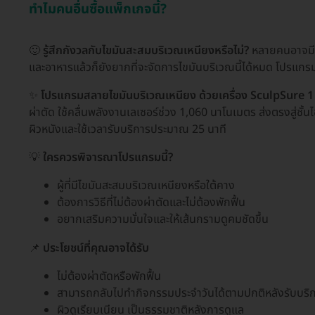
ทำไมคนอื่นซื้อแพ็กเกจนี้?
🙂
รู้สึกกังวลกับไขมันสะสมบริเวณเหนียงหรือไม่?
หลายคนอาจมีปั
และอาหารแล้วก็ยังยากที่จะจัดการไขมันบริเวณนี้ได้หมด โปรแกร
✨
โปรแกรมสลายไขมันบริเวณเหนียง ด้วยเครื่อง SculpSure 1 
ผ่าตัด ใช้คลื่นพลังงานเลเซอร์ช่วง 1,060 นาโนเมตร ส่งตรงสู่ชั
ผิวหนังและใช้เวลารับบริการประมาณ 25 นาที
💡
ใครควรพิจารณาโปรแกรมนี้?
ผู้ที่มีไขมันสะสมบริเวณเหนียงหรือใต้คาง
ต้องการวิธีที่ไม่ต้องผ่าตัดและไม่ต้องพักฟื้น
อยากเสริมความมั่นใจและให้เส้นกรามดูคมชัดขึ้น
📌
ประโยชน์ที่คุณอาจได้รับ
ไม่ต้องผ่าตัดหรือพักฟื้น
สามารถกลับไปทำกิจกรรมประจำวันได้ตามปกติหลังรับบริ
ผิวดูเรียบเนียน เป็นธรรมชาติหลังการดูแล