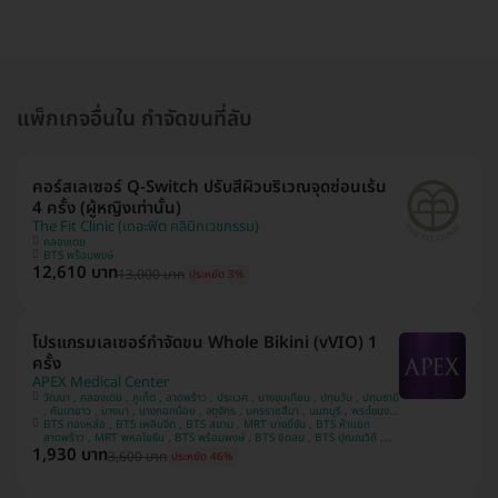
แพ็กเกจอื่นใน กำจัดขนที่ลับ
คอร์สเลเซอร์ Q-Switch ปรับสีผิวบริเวณจุดซ่อนเร้น
4 ครั้ง (ผู้หญิงเท่านั้น)
The Fit Clinic (เดอะฟิต คลินิกเวชกรรม)
คลองเตย
BTS พร้อมพงษ์
12,610 บาท
13,000 บาท
ประหยัด 3%
โปรแกรมเลเซอร์กำจัดขน Whole Bikini (vVIO) 1
ครั้ง
APEX Medical Center
วัฒนา , คลองเตย , ภูเก็ต , ลาดพร้าว , ประเวศ , บางขุนเทียน , ปทุมวัน , ปทุมธานี
, คันนายาว , บางนา , บางกอกน้อย , จตุจักร , นครราชสีมา , นนทบุรี , พระโขนง ,
บางรัก , ชลบุรี , ห้วยขวาง , เชียงใหม่ , พระนครศรีอยุธยา , สมุทรปราการ ,
BTS ทองหล่อ , BTS เพลินจิต , BTS สยาม , MRT บางยี่ขัน , BTS ห้าแยก
ประจวบคีรีขันธ์ , บางคอแหลม , ยานนาวา , หลักสี่ , นครสวรรค์ , บางแค ,
ลาดพร้าว , MRT พหลโยธิน , BTS พร้อมพงษ์ , BTS ชิดลม , BTS ปุณณวิถี ,
1,930 บาท
MRT สีลม , BTS ศาลาแดง , MRT พระราม 9 , MRT ลาดพร้าว 71 , MRT สาม
บางกะปิ , สงขลา , อุดรธานี , ขอนแก่น , คลองสาน , นครปฐม
3,600 บาท
ประหยัด 46%
ย่าน , BTS นานา , MRT สุขุมวิท , BTS อโศก , BTS เจริญนคร , MRT สวนหลวง
ร.9 , BTS รัชโยธิน