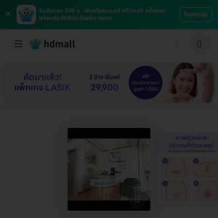
×
รับส่วนลด 200 บ. เพียงโหลดแอป HDmall ครั้งแรก
โหลดเลย
พร้อมรับสิทธิประโยชน์มากมาย