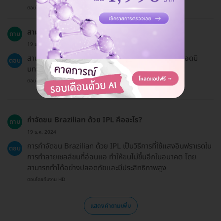
ตอบโดยทีมงาน HD
สามารถจองแพ็กเกจให้คนอื่นได้ไหม?
ถาม
19 ธ.ค. 2024
สามารถจองให้คนอื่นได้ เพียงแจ้งชื่อผู้ที่จะรับบริการให้แอดมิ
ตอบ
นทราบ
ตอบโดยทีมงาน HD
กำจัดขน Brazilian ด้วย IPL คืออะไร?
ถาม
19 ธ.ค. 2024
การกำจัดขน Brazilian ด้วย IPL เป็นวิธีการที่ใช้แสงอินฟราเรดใน
ตอบ
การทำลายเซลล์ขนที่อ่อนแอ ทำให้ขนไม่ขึ้นอีกในอนาคต โดย
สามารถทำได้อย่างปลอดภัยและมีประสิทธิภาพสูง
ตอบโดยทีมงาน HD
แสดงคำถามเพิ่ม