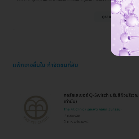
ดูรายละเอียด
แพ็กเกจอื่นใน กำจัดขนที่ลับ
คอร์สเลเซอร์ Q-Switch ปรับสีผิวบริเวณจุ
เท่านั้น)
The Fit Clinic (เดอะฟิต คลินิกเวชกรรม)
คลองเตย
BTS พร้อมพงษ์