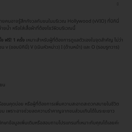
ยคนอาจรู้สึกกังวลกับขนในบริเวณ Hollywood (vVIO) ที่บิกินี่
ยน้ำ หรือใส่เสื้อผ้าที่ต้องโชว์ผิวบริเวณนี้
ฟรี! 1 ครั้ง
เหมาะสำหรับผู้ที่ต้องการดูแลตัวเองในจุดสำคัญ ไม่ว่า
 v (ขอบบิกินี่) V (เนินหัวหน่าว) I (ด้านหน้า) และ O (รอบรูทวาร)
นขน
น หรือขนคุดบ่อย หรือผู้ที่ต้องการเพิ่มความสะอาดสะดวกสบายในชีวิต
ามนิยม เพราะอาจช่วยลดความรำคาญจากขนส่วนเกินได้ในระยะยาว
กษาข้อมูลเพิ่มเติมหรือสอบถามโปรแกรมที่เหมาะกับคุณได้เลยค่ะ