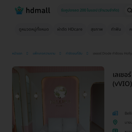
ดูหมวดหมู่ทั้งหมด
ผ่าตัด HDcare
สุขภาพ
ทำฟัน
ค
หน้าแรก
แพ็กเกจความงาม
กำจัดขนที่ลับ
เลเซอร์ Diode กำจัดขน Hollyw
เลเซอ
(vVIO) 
Bell
บาง
1
หมดก