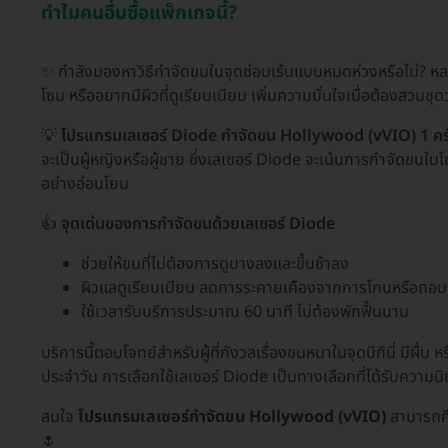
ทำไมคนอื่นซื้อแพ็กเกจนี้?
✨ กำลังมองหาวิธีกำจัดขนในจุดซ่อนเร้นแบบหมดห่วงหรือไม่? หลา
โซน หรืออยากมีผิวที่ดูเรียบเนียน เพิ่มความมั่นใจเมื่อต้องสวมชุดว่า
💡
โปรแกรมเลเซอร์ Diode กำจัดขน Hollywood (vVIO) 1 ครั้ง 
จะเป็นผู้หญิงหรือผู้ชาย ซึ่งเลเซอร์ Diode จะเน้นการกำจัดขนในโซน
อย่างอ่อนโยน
👍
จุดเด่นของการกำจัดขนด้วยเลเซอร์ Diode
ช่วยให้ขนที่ไม่ต้องการดูบางลงและขึ้นช้าลง
ผิวแลดูเรียบเนียน ลดการระคายเคืองจากการโกนหรือถอ
ใช้เวลารับบริการประมาณ 60 นาที ไม่ต้องพักฟื้นนาน
บริการนี้ตอบโจทย์สำหรับผู้ที่กังวลเรื่องขนหนาในจุดบิกินี่ มีผื่
ประจำวัน การเลือกใช้เลเซอร์ Diode เป็นทางเลือกที่ได้รับคว
สนใจ
โปรแกรมเลเซอร์กำจัดขน Hollywood (vVIO)
สามารถศึ
🌷