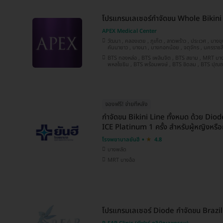
โปรแกรมเลเซอร์กำจัดขน Whole Bikini (
APEX Medical Center
วัฒนา , คลองเตย , ภูเก็ต , ลาดพร้าว , ประเวศ , บางขุนเทียน , ปทุมวัน , ปทุมธานี ,
คันนายาว , บางนา , บางกอกน้อย , จตุจักร , นครราชสีมา , นนทบุรี , พระโขนง , บางรัก ,
ชลบุรี , ห้วยขวาง , เชียงใหม่ , พระนครศรีอยุธยา , สมุทรปราการ , ประจวบคีรีขันธ์ ,
BTS ทองหล่อ , BTS เพลินจิต , BTS สยาม , MRT บางยี่ขัน , BTS ห้าแยกลาดพร้าว , MRT
บางคอแหลม , ยานนาวา , หลักสี่ , นครสวรรค์ , บางแค , บางกะปิ , สงขลา , อุดรธานี ,
พหลโยธิน , BTS พร้อมพงษ์ , BTS ชิดลม , BTS ปุณณวิถี , MRT สีลม , BTS ศาลาแดง ,
ขอนแก่น , คลองสาน , นครปฐม
MRT พระราม 9 , MRT ลาดพร้าว 71 , MRT สามย่าน , BTS นานา , MRT สุขุมวิท , BTS
อโศก , BTS เจริญนคร , MRT สวนห
จองฟรี! จ่ายทีหลัง
กำจัดขน Bikini Line ทั้งหมด ด้วย Dio
ICE Platinum 1 ครั้ง สำหรับผู้หญิงหรือผ
โรงพยาบาลยันฮี
4.8
บางพลัด
MRT บางอ้อ
โปรแกรมเลเซอร์ Diode กำจัดขน Brazilia