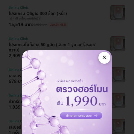
Bellina Clinic
โปรแกรม Oligio 300 ช็อต (หน้า)
เช็กได้! เครื่องจากผู้นำเข้า
15,519 บาท
29,999 บาท
ประหยัด 48%
Bellina Clinic
โปรแกรมโบท็อกซ์ 50 ยูนิต (เลือก 1 จุด ลดริ้วรอย/
กราม)
×
2,909 บาท
5,999 บาท
ประหยัด 52%
Bellina Clinic
เลเซอร์ Diode กำจัดขนรักแร้ 1 ครั้ง ฟรี! 1 ครั้ง
678 บาท
1,399 บาท
ประหยัด 52%
Bellina Clinic
ทำทรีตเมนต์รักษาสิวหน้า 8 ขั้นตอน
1,939 บาท
2,999 บาท
ประหยัด 35%
Bellina Clinic
เลเซอร์ Diode กำจัดขน Brazilian (vVI) 1 ครั้ง ฟรี!
1 ครั้ง