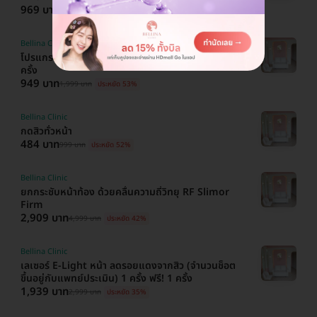
969 บาท
1,999 บาท
ประหยัด 52%
Bellina Clinic
โปรแกรมเมโสหน้า Melasma Clear 1 ซีซี ฟรี! 1
ครั้ง
949 บาท
1,999 บาท
ประหยัด 53%
Bellina Clinic
กดสิวทั่วหน้า
484 บาท
999 บาท
ประหยัด 52%
Bellina Clinic
ยกกระชับหน้าท้อง ด้วยคลื่นความถี่วิทยุ RF Slimor
Firm
2,909 บาท
4,999 บาท
ประหยัด 42%
Bellina Clinic
เลเซอร์ E-Light หน้า ลดรอยแดงจากสิว (จำนวนช็อต
ขึ้นอยู่กับแพทย์ประเมิน) 1 ครั้ง ฟรี! 1 ครั้ง
1,939 บาท
2,999 บาท
ประหยัด 35%