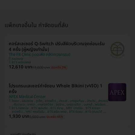
แพ็กเกจอื่นใน กำจัดขนที่ลับ
คอร์สเลเซอร์ Q-Switch ปรับสีผิวบริเวณจุดซ่อนเร้น
4 ครั้ง (ผู้หญิงเท่านั้น)
The Fit Clinic (เดอะฟิต คลินิกเวชกรรม)
คลองเตย
BTS พร้อมพงษ์
12,610 บาท
13,000 บาท
ประหยัด 3%
โปรแกรมเลเซอร์กำจัดขน Whole Bikini (vVIO) 1
ครั้ง
APEX Medical Center
วัฒนา , คลองเตย , ภูเก็ต , ลาดพร้าว , ประเวศ , บางขุนเทียน , ปทุมวัน , ปทุมธานี
, คันนายาว , บางนา , บางกอกน้อย , จตุจักร , นครราชสีมา , นนทบุรี , พระโขนง ,
บางรัก , ชลบุรี , ห้วยขวาง , เชียงใหม่ , พระนครศรีอยุธยา , สมุทรปราการ ,
BTS ทองหล่อ , BTS เพลินจิต , BTS สยาม , MRT บางยี่ขัน , BTS ห้าแยก
ประจวบคีรีขันธ์ , บางคอแหลม , ยานนาวา , หลักสี่ , นครสวรรค์ , บางแค ,
ลาดพร้าว , MRT พหลโยธิน , BTS พร้อมพงษ์ , BTS ชิดลม , BTS ปุณณวิถี ,
1,930 บาท
MRT สีลม , BTS ศาลาแดง , MRT พระราม 9 , MRT ลาดพร้าว 71 , MRT สาม
บางกะปิ , สงขลา , อุดรธานี , ขอนแก่น , คลองสาน , นครปฐม
3,600 บาท
ประหยัด 46%
ย่าน , BTS นานา , MRT สุขุมวิท , BTS อโศก , BTS เจริญนคร , MRT สวนหลวง
ร.9 , BTS รัชโยธิน
จองฟรี! จ่ายทีหลัง