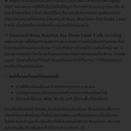
🌟 มองหาวิธีกำจัดขนบริเวณบิกินีที่สะดวกและเหมาะสำหรับทุกเพศอยู่หรือ
เปล่า? หลายคนอาจรู้สึกไม่มั่นใจหรือมีปัญหากับการกำจัดขนในจุดซ่อนเร้น ไม่
ว่าจะด้วยการโกน แว็กซ์ หรือวิธีอื่นๆ ที่อาจก่อให้เกิดการระคายเคืองหรือไม่
เรียบเนียนอย่างที่ต้องการ โปรแกรมกำจัดขน Brazilian ด้วย Diode Laser
1 ครั้ง เป็นอีกหนึ่งทางเลือกที่คนรุ่นใหม่ให้ความสนใจ
💡
โปรแกรมกำจัดขน Brazilian ด้วย Diode Laser 1 ครั้ง
เหมาะกับผู้
หญิงและผู้ชายที่ต้องการดูแลความสะอาดและความมั่นใจในทุกกิจกรรม โดย
โปรแกรมนี้ครอบคลุมบริเวณ V (เนินหัวหน่าวด้านหน้า) I (แคมใหญ่) และ O
(รอบรูทวารหนัก) ซึ่งเป็นจุดที่บอบบางและต้องการการดูแลเป็นพิเศษ Diode
Laser เป็นเทคโนโลยีที่ช่วยกำจัดขนโดยมุ่งเป้าไปที่รากขน ทำให้ช่วยลดการ
งอกใหม่ได้อย่างต่อเนื่อง
✨
ข้อดีที่น่าสนใจของโปรแกรมนี้:
ช่วยให้ผิวเนียนขึ้นและง่ายต่อการดูแลความสะอาด
ลดปัญหาขนคุดหรือการระคายเคืองจากการโกนหรือแว็กซ์
ใช้เวลาทำไม่นาน เพียง 30-45 นาที (ขึ้นกับพื้นที่ให้บริการ)
การเลือกใช้เลเซอร์ Diode สำหรับกำจัดขนในบริเวณ Brazilian เป็นทาง
เลือกที่เหมาะสำหรับคนที่ใส่ใจในสุขภาพผิว และต้องการความมั่นใจในทุก
โอกาส สนใจข้อมูลเพิ่มเติมเกี่ยวกับโปรแกรมกำจัดขน Brazilian สามารถ
สอบถามเพิ่มเติมหรือจองคิวได้ตามสะดวกนะคะ 😊