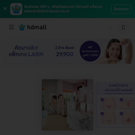
×
รับส่วนลด 200 บ. เพียงโหลดแอป HDmall ครั้งแรก
โหลดเลย
พร้อมรับสิทธิประโยชน์มากมาย