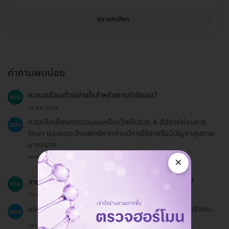
ดูรายละเอียด
คำถามพบบ่อย
ควรเตรียมตัวอย่างไรสำหรับการกำจัดขน?
ถาม
19 ธ.ค. 2024
ควรหลีกเลี่ยงการถอนขนหรือแว็กซ์ในช่วง 4 สัปดาห์ก่อนการ
ตอบ
รักษา และควรแจ้งแพทย์หากท่านมีการใช้ยาหรือมีปัญหาสุขภาพ
บางอย่าง.
ตอบโดยทีมงาน HD
×
สามารถใช้ประกันสังคมในการชำระค่าบริการได้หรือไม่?
ถาม
19 ธ.ค. 2024
ขออภัยค่ะ แพ็กเกจบน HDmall ไม่ได้เข้าร่วมสิทธิประกันสังคม.
ตอบ
ตอบโดยทีมงาน HD