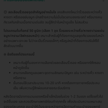
😊
ลดเลือนริ้วรอยจุดสำคัญอย่างมั่นใจ
เคยสังเกตไหมว่าริ้วรอยระหว่างคิ้ว
หางตา หรือรอยย่นจมูก มักสร้างความไม่มั่นใจเวลามองกระจก? หรือบางคน
กังวลกับกล้ามเนื้อกรามเด่นชัด จนรู้สึกว่าใบหน้าดูแข็ง ไม่สมส่วน
โปรแกรมโบท็อกซ์ 50 ยูนิต (เลือก 1 จุด ริ้วรอยระหว่างคิ้ว/หางตา/รอยย่น
จมูก/กราม/ลิฟกรอบหน้า)
เหมาะสำหรับผู้ที่ต้องการดูแลจุดกังวลของใบหน้า
อย่างเฉพาะเจาะจง ไม่ว่าจะเป็นริ้วรอยเล็กๆ หรือรูปหน้าที่ต้องการปรับให้ได้
สัดส่วนมากขึ้น
❄️
ข้อดีของโปรแกรมนี้
เหมาะกับผู้ที่มองหาทางเลือกช่วยลดเลือนริ้วรอย หรืออยากให้กรอบ
หน้าดูชัดขึ้น
สามารถเลือกดูแลเฉพาะจุดตามลักษณะปัญหา เช่น ระหว่างคิ้ว หางตา
หรือกราม
ขั้นตอนใช้เวลาประมาณ 10-20 นาที หากต้องการทายาหรือประคบ
เย็น เพิ่มความรู้สึกผ่อนคลายขณะรับบริการ
หลังฉีดอาจมีอาการบวมแดงหรือช้ำเล็กน้อยในช่วง 1-2 วันแรก แต่โดยทั่วไป
จะดีขึ้นเอง และควรปรึกษาแพทย์ก่อนทำทุกครั้ง เพื่อประเมินความเหมาะสม
ของแต่ละบุคคล แนะนำให้เว้นระยะระหว่างการฉีดตามคำแนะนำของแพทย์