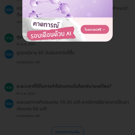
ควรทำการปรึกษาแพทย์ก่อนเพื่อประเมินสภาพผิวและให้คำแนะนำ
ตอบ
ที่เหมาะสม
ตอบโดยทีมงาน HD
คูปองมีอายุการใช้งานนานเท่าไหร่?
ถาม
06 พ.ย. 2024
คูปองมีอายุ 60 วันนับจากวันที่ซื้อ
ตอบ
ตอบโดยทีมงาน HD
ระยะเวลาที่ใช้ในการทำโปรแกรมโบท็อกซ์นานแค่ไหน?
ถาม
04 ก.พ. 2023
ระยะเวลาการทำประมาณ 10-20 นาที หากมีการใช้ยาชาอาจใช้เวลา
ตอบ
ประมาณ 60 นาที
ตอบโดยทีมงาน HD
แสดงคำถามเพิ่ม