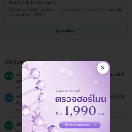
Merry Clinic สาขาบางซื่อ
176/642 เดอะทรีอินเตอร์เชนจ์ ถ. ประชาราษฎร์ สาย 2 แขวงบางซื่อ เขตบางซื่อ
กรุงเทพมหานคร 10800
ดูรายละเอียด
คำถามพบบ่อย
×
มีความเสี่ยงหรือผลข้างเคียงอะไรบ้างจากการทำโปรแกรมโบท็
ถาม
อกซ์?
09 ส.ค. 2024
ผลข้างเคียงที่พบได้บ่อยคืออาการบวมแดงหรือช้ำเล็กน้อยในช่วง
ตอบ
1-2 วันแรกหลังฉีด
ตอบโดยทีมงาน HD
ต้องทำการปรึกษาแพทย์ก่อนเข้ารับบริการหรือไม่?
ถาม
09 ส.ค. 2024