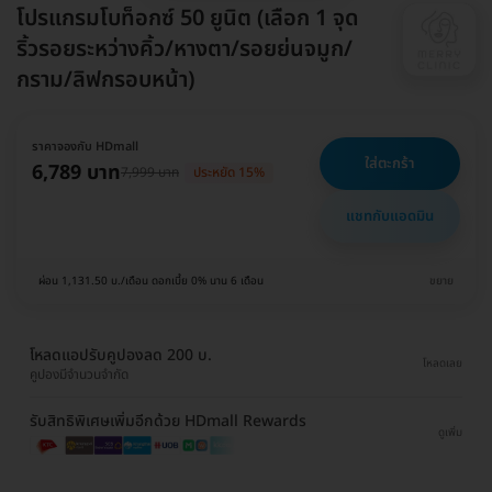
โปรแกรมโบท็อกซ์ 50 ยูนิต (เลือก 1 จุด
ริ้วรอยระหว่างคิ้ว/หางตา/รอยย่นจมูก/
กราม/ลิฟกรอบหน้า)
ราคาจองกับ HDmall
ใส่ตะกร้า
6,789 บาท
7,999 บาท
ประหยัด 15%
แชทกับแอดมิน
ผ่อน 1,131.50 บ./เดือน ดอกเบี้ย 0% นาน 6 เดือน
ขยาย
โหลดแอปรับคูปองลด 200 บ.
โหลดเลย
คูปองมีจำนวนจำกัด
รับสิทธิพิเศษเพิ่มอีกด้วย HDmall Rewards
ดูเพิ่ม