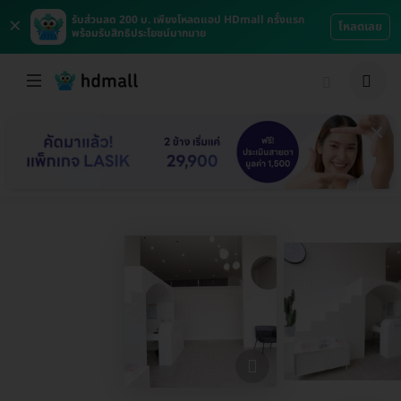
×
รับส่วนลด 200 บ. เพียงโหลดแอป HDmall ครั้งแรก
โหลดเลย
พร้อมรับสิทธิประโยชน์มากมาย