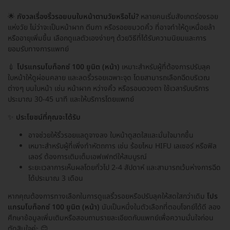
🌟
กังวลเรื่องริ้วรอยบนใบหน้าตามวัยหรือไม่?
หลายคนเริ่มสังเกตร่องรอย
แห่งวัย ไม่ว่าจะเป็นหน้าผาก ตีนกา หรือรอยขมวดคิ้ว ที่อาจทำให้ดูเหนื่อยล้า
หรืออายุเพิ่มขึ้น เลือกดูแลตัวเองง่ายๆ ด้วยวิธีที่ได้รับความนิยมและการ
ยอมรับทางการแพทย์
💉
โปรแกรมโบท็อกซ์ 100 ยูนิต (หน้า)
เหมาะสำหรับผู้ที่ต้องการปรับลุค
ใบหน้าให้ดูผ่อนคลาย และลดริ้วรอยเฉพาะจุด โดยสามารถเลือกฉีดบริเวณ
ต่างๆ บนใบหน้า เช่น หน้าผาก หว่างคิ้ว หรือรอบดวงตา ใช้เวลารับบริการ
ประมาณ 30-45 นาที และให้บริการโดยแพทย์
✨
ประโยชน์ที่คุณจะได้รับ
อาจช่วยให้ริ้วรอยแลดูจางลง ใบหน้าดูสดใสและมั่นใจมากขึ้น
เหมาะสำหรับผู้ที่เพิ่งทำหัตถการ เช่น ร้อยไหม HIFU เลเซอร์ หรือฟิล
เลอร์ ต้องการเติมเต็มเอฟเฟกต์ให้สมบูรณ์
ระยะเวลาการเห็นผลโดยทั่วไป 2-4 สัปดาห์ และสามารถเว้นห่างการฉีด
ได้ประมาณ 3 เดือน
หากคุณต้องการทางเลือกในการดูแลริ้วรอยหรือปรับลุคให้สดใสกว่าเดิม
โปร
แกรมโบท็อกซ์ 100 ยูนิต (หน้า)
นับเป็นหนึ่งในตัวเลือกที่ตอบโจทย์ได้ดี ลอง
ศึกษาข้อมูลเพิ่มเติมหรือสอบถามรายละเอียดกับแพทย์เพื่อความมั่นใจก่อน
ตัดสินใจค่ะ 😊