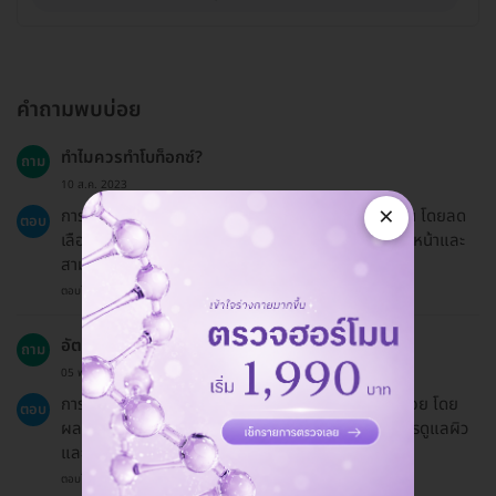
คำถามพบบ่อย
ทำไมควรทำโบท็อกซ์?
ถาม
10 ส.ค. 2023
×
การทำโบท็อกซ์ช่วยให้ผิวหน้าดูอ่อนเยาว์และสดใสมากขึ้น โดยลด
ตอบ
เลือนริ้วรอยที่เกิดจากการเคลื่อนไหวของกล้ามเนื้อบนใบหน้าและ
สามารถช่วยป้องกันริ้วรอยใหม่ได้
ตอบโดยทีมงาน HD
อัตราความสำเร็จของการทำโบท็อกซ์เป็นอย่างไร?
ถาม
05 พ.ย. 2023
การทำโบท็อกซ์มีอัตราความสำเร็จสูงในการลดเลือนริ้วรอย โดย
ตอบ
ผลลัพธ์มักจะอยู่ได้นานประมาณ 3-6 เดือน ขึ้นอยู่กับการดูแลผิว
และสภาพผิวของแต่ละบุคคล
ตอบโดยทีมงาน HD