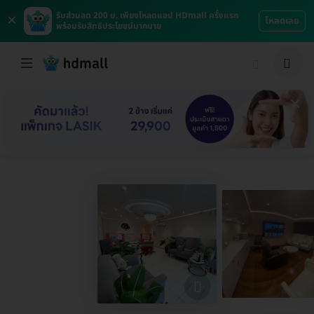
×
รับส่วนลด 200 บ. เพียงโหลดแอป HDmall ครั้งแรก
โหลดเลย
พร้อมรับสิทธิประโยชน์มากมาย