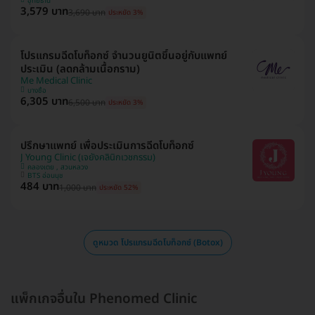
อุทัยธานี
3,579 บาท
3,690 บาท
ประหยัด 3%
โปรแกรมฉีดโบท็อกซ์ จำนวนยูนิตขึ้นอยู่กับแพทย์
ประเมิน (ลดกล้ามเนื้อกราม)
Me Medical Clinic
บางซื่อ
6,305 บาท
6,500 บาท
ประหยัด 3%
ปรึกษาแพทย์ เพื่อประเมินการฉีดโบท็อกซ์
J Young Clinic (เจยังคลินิกเวชกรรม)
คลองเตย , สวนหลวง
BTS อ่อนนุช
484 บาท
1,000 บาท
ประหยัด 52%
ดูหมวด โปรแกรมฉีดโบท็อกซ์ (Botox)
แพ็กเกจอื่นใน Phenomed Clinic