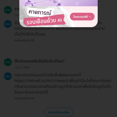
การทำโบท็อกซ์มีขั้นตอนอย่างไร?
ถาม
19 ธ.ค. 2024
ผู้เชี่ยวชาญจะใช้เข็มเล็ก ๆ ฉีด Botulinum Toxin เข้าไปใน
ตอบ
กล้ามเนื้อบริเวณที่ต้องการ เพื่อให้เกิดการคลายตัวของกล้าม
เนื้อที่ทำให้เกิดริ้วรอย
ตอบโดยทีมงาน HD
โค้ดส่วนลดหรือโปรโมชั่นมีไหม?
ถาม
19 ธ.ค. 2024
กรุณาตรวจสอบหน้าโปรโมชั่นพิเศษของเราที่
ตอบ
https://hdmall.co.th/c/reward เพื่อดูว่ามีอะไรที่เหมาะกับคุณ
หรือสามารถสอบถามทีมบริการลูกค้าผ่านแชทเพื่อรับข้อมูลโปรโม
ชั่นและส่วนลดล่าสุดได้
ตอบโดยทีมงาน HD
แสดงคำถามเพิ่ม