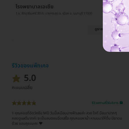
โรงพยาบาลเอเซีย
1 ซ. รัตนาธิเบศร์ 30 ต. บางกระสอ อ. เมือง จ. นนทบุรี 11000
ดูรายละเอียด
รีวิวของแพ็กเกจ
5.0
คะแนนเฉลี่ย
รีวิวสถานที่ให้บริการ 🏥
‍⚕️ คุณหมอที่ฉีดวัคซีน MD วันนี้เหมือนนางฟ้าเลยค่ะ สวย ใจดี มือเบามากๆ
คอยดูแลดีมากค่ะ จะเป็นลมตอนฉีดเสร็จ คุณหมอหาน้ำ หานมมาให้ดื่ม มียาดม
ด้วย ขอบคุณนะคะ ❤