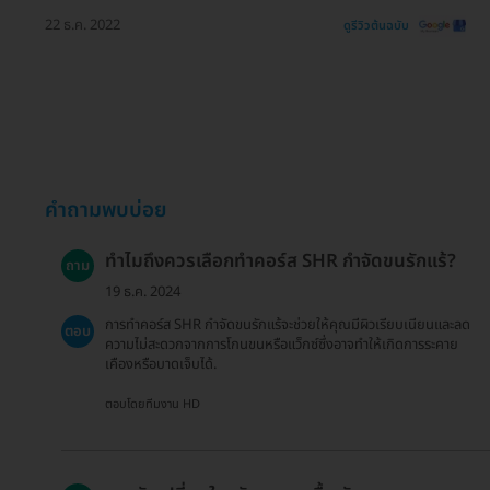
22 ธ.ค. 2022
ดูรีวิวต้นฉบับ
คำถามพบบ่อย
ทำไมถึงควรเลือกทำคอร์ส SHR กำจัดขนรักแร้?
ถาม
19 ธ.ค. 2024
การทำคอร์ส SHR กำจัดขนรักแร้จะช่วยให้คุณมีผิวเรียบเนียนและลด
ตอบ
ความไม่สะดวกจากการโกนขนหรือแว็กซ์ซึ่งอาจทำให้เกิดการระคาย
เคืองหรือบาดเจ็บได้.
ตอบโดยทีมงาน HD