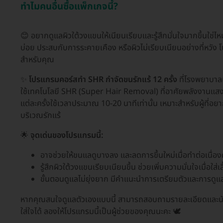
ทำไมคนอื่นซื้อแพ็กเกจนี้?
😊 อยากดูแลผิวใต้วงแขนให้เนียนเรียบและรู้สึกมั่นใจมากขึ้นใช
บ่อย ประสบกับการระคายเคือง หรือผิวไม่เรียบเนียนอย่างที่หวัง 
สำหรับคุณ
✨
โปรแกรมคอร์สทำ SHR กำจัดขนรักแร้ 12 ครั้ง
ที่โรงพยาบาล
ใช้เทคโนโลยี SHR (Super Hair Removal) ที่อาศัยพลังงานแสงอ
แต่ละครั้งใช้เวลาประมาณ 10-20 นาทีเท่านั้น เหมาะสำหรับผู้ที่อ
บริเวณรักแร้
🌟
จุดเด่นของโปรแกรมนี้:
อาจช่วยให้ขนแลดูบางลง และลดการขึ้นใหม่เมื่อทำต่อเนื่อ
รู้สึกผิวใต้วงแขนเรียบเนียนขึ้น ช่วยเพิ่มความมั่นใจเมื่อใส่
ขั้นตอนดูแลไม่ยุ่งยาก มีคำแนะนำการเตรียมตัวและการดูแ
หากคุณสนใจดูแลตัวเองแบบนี้ สามารถสอบถามรายละเอียดและนัดรับบ
ใส่ใจได้ ลองให้โปรแกรมนี้เป็นผู้ช่วยของคุณนะคะ 🕊️