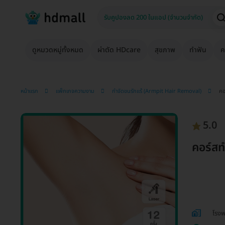
ดูหมวดหมู่ทั้งหมด
ผ่าตัด HDcare
สุขภาพ
ทำฟัน
ค
หน้าแรก
แพ็กเกจความงาม
กำจัดขนรักแร้ (Armpit Hair Removal)
คอ
5.0
คอร์สท
โรงพ