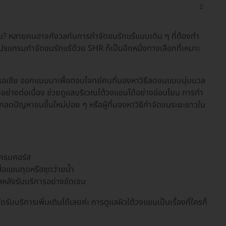
่ไหม? หลายคนอาจกังวลกับการกำจัดขนรักแร้แบบเดิม ๆ ที่ต้องทำ
โปรแกรมกำจัดขนรักแร้ด้วย SHR ก็เป็นอีกหนึ่งทางเลือกที่เหมาะ
เอเซีย ออกแบบมาเพื่อตอบโจทย์คนที่มองหาวิธีลดขนแบบนุ่มนวล
ย่างต่อเนื่อง ช่วยดูแลบริเวณใต้วงแขนได้อย่างอ่อนโยน การทำ
ยากลดปัญหาขนขึ้นใหม่บ่อย ๆ หรือผู้ที่มองหาวิธีกำจัดขนระยะยาวใน
งครบคอร์ส
เสื้อแขนกุดหรือชุดว่ายน้ำ
ลหลังรับบริการอย่างชัดเจน
ริการเพิ่มเติมได้เลยค่ะ การดูแลผิวใต้วงแขนเป็นเรื่องที่ใครก็