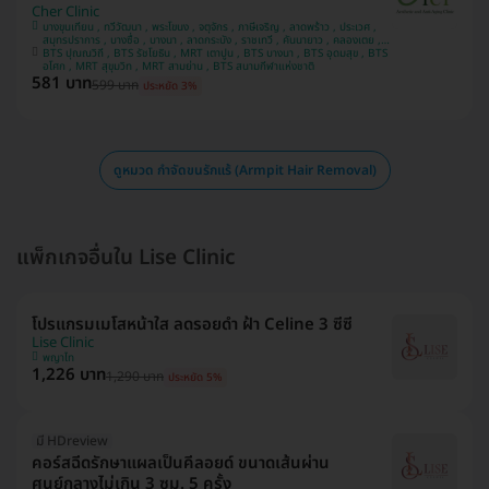
Cher Clinic
บางขุนเทียน , ทวีวัฒนา , พระโขนง , จตุจักร , ภาษีเจริญ , ลาดพร้าว , ประเวศ ,
สมุทรปราการ , บางซื่อ , บางนา , ลาดกระบัง , ราชเทวี , คันนายาว , คลองเตย ,
BTS ปุณณวิถี , BTS รัชโยธิน , MRT เตาปูน , BTS บางนา , BTS อุดมสุข , BTS
บางแค , ปทุมวัน
อโศก , MRT สุขุมวิท , MRT สามย่าน , BTS สนามกีฬาแห่งชาติ
581 บาท
599 บาท
ประหยัด 3%
ดูหมวด กำจัดขนรักแร้ (Armpit Hair Removal)
แพ็กเกจอื่นใน Lise Clinic
โปรแกรมเมโสหน้าใส ลดรอยดำ ฝ้า Celine 3 ซีซี
Lise Clinic
พญาไท
1,226 บาท
1,290 บาท
ประหยัด 5%
มี HDreview
คอร์สฉีดรักษาแผลเป็นคีลอยด์ ขนาดเส้นผ่าน
ศูนย์กลางไม่เกิน 3 ซม. 5 ครั้ง