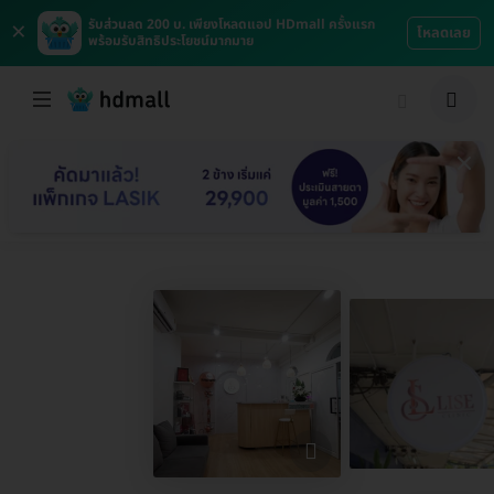
×
รับส่วนลด 200 บ. เพียงโหลดแอป HDmall ครั้งแรก
โหลดเลย
พร้อมรับสิทธิประโยชน์มากมาย