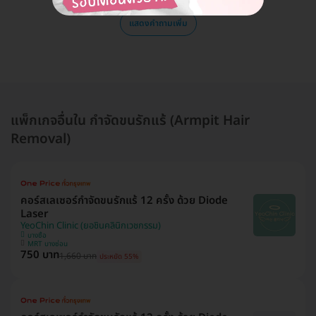
แสดงคำถามเพิ่ม
แพ็กเกจอื่นใน กำจัดขนรักแร้ (Armpit Hair
Removal)
คอร์สเลเซอร์กำจัดขนรักแร้ 12 ครั้ง ด้วย Diode
Laser
YeoChin Clinic (ยอชินคลินิกเวชกรรม)
บางซื่อ
MRT บางซ่อน
750 บาท
1,660 บาท
ประหยัด 55%