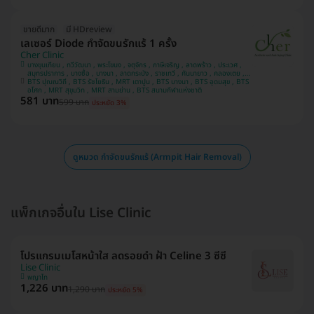
ขายดีมาก
มี HDreview
เลเซอร์ Diode กำจัดขนรักแร้ 1 ครั้ง
Cher Clinic
บางขุนเทียน , ทวีวัฒนา , พระโขนง , จตุจักร , ภาษีเจริญ , ลาดพร้าว , ประเวศ ,
สมุทรปราการ , บางซื่อ , บางนา , ลาดกระบัง , ราชเทวี , คันนายาว , คลองเตย ,
BTS ปุณณวิถี , BTS รัชโยธิน , MRT เตาปูน , BTS บางนา , BTS อุดมสุข , BTS
บางแค , ปทุมวัน
อโศก , MRT สุขุมวิท , MRT สามย่าน , BTS สนามกีฬาแห่งชาติ
581 บาท
599 บาท
ประหยัด 3%
ดูหมวด กำจัดขนรักแร้ (Armpit Hair Removal)
แพ็กเกจอื่นใน Lise Clinic
โปรแกรมเมโสหน้าใส ลดรอยดำ ฝ้า Celine 3 ซีซี
Lise Clinic
พญาไท
1,226 บาท
1,290 บาท
ประหยัด 5%