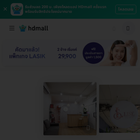
×
รับส่วนลด 200 บ. เพียงโหลดแอป HDmall ครั้งแรก
โหลดเลย
พร้อมรับสิทธิประโยชน์มากมาย