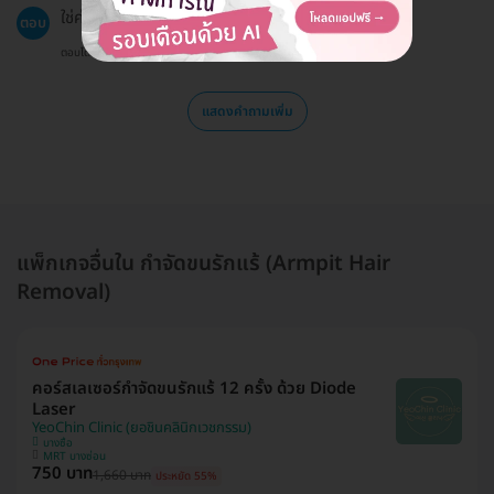
ใช่ค่ะ แนะนำให้ทำการนัดหมายล่วงหน้าก่อนเข้ารับบริการ.
ตอบ
ตอบโดยทีมงาน HD
แสดงคำถามเพิ่ม
แพ็กเกจอื่นใน กำจัดขนรักแร้ (Armpit Hair
Removal)
คอร์สเลเซอร์กำจัดขนรักแร้ 12 ครั้ง ด้วย Diode
Laser
YeoChin Clinic (ยอชินคลินิกเวชกรรม)
บางซื่อ
MRT บางซ่อน
750 บาท
1,660 บาท
ประหยัด 55%