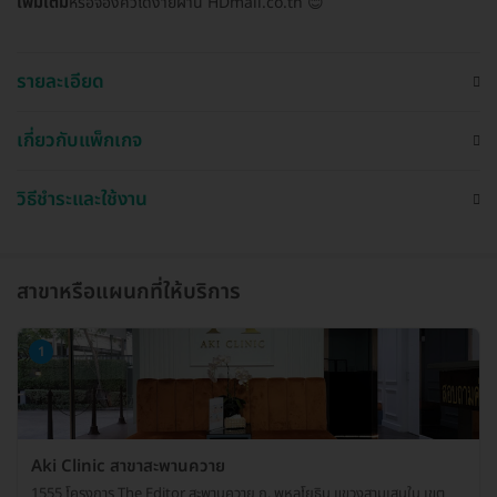
เพิ่มเติม
หรือจองคิวได้ง่ายผ่าน HDmall.co.th 😊
รายละเอียด
เกี่ยวกับแพ็กเกจ
วิธีชำระและใช้งาน
สาขาหรือแผนกที่ให้บริการ
1
Aki Clinic สาขาสะพานควาย
1555 โครงการ The Editor สะพานควาย ถ. พหลโยธิน แขวงสามเสนใน เขต