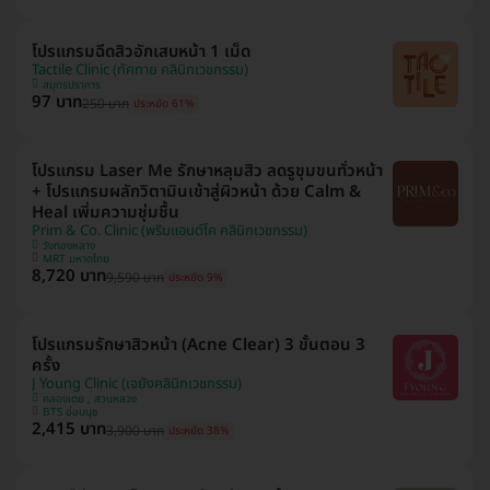
โปรแกรมฉีดสิวอักเสบหน้า 1 เม็ด
Tactile Clinic (ทัคทาย คลินิกเวชกรรม)
สมุทรปราการ
97 บาท
250 บาท
ประหยัด 61%
โปรแกรม Laser Me รักษาหลุมสิว ลดรูขุมขนทั่วหน้า
+ โปรแกรมผลักวิตามินเข้าสู่ผิวหน้า ด้วย Calm &
Heal เพิ่มความชุ่มชื้น
Prim & Co. Clinic (พริมแอนด์โค คลินิกเวชกรรม)
วังทองหลาง
MRT มหาดไทย
8,720 บาท
9,590 บาท
ประหยัด 9%
โปรแกรมรักษาสิวหน้า (Acne Clear) 3 ขั้นตอน 3
ครั้ง
J Young Clinic (เจยังคลินิกเวชกรรม)
คลองเตย , สวนหลวง
BTS อ่อนนุช
2,415 บาท
3,900 บาท
ประหยัด 38%