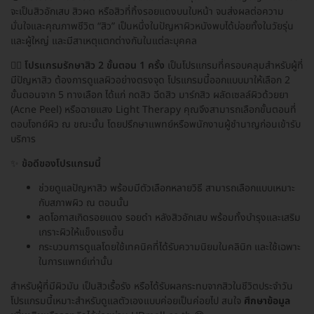
จะเป็นสิวอักเสบ สิวผด หรือสิวที่ทิ้งรอยแดงบนใบหน้า จนส่งผลต่อความ
มั่นใจและคุณภาพชีวิต “สิว” เป็นหนึ่งในปัญหาผิวหนังพบได้บ่อยทั้งในวัยรุ่น
และผู้ใหญ่ และมีสาเหตุแตกต่างกันในแต่ละบุคคล
👩‍⚕️
โปรแกรมรักษาสิว 2 ขั้นตอน 1 ครั้ง
เป็นโปรแกรมที่ครอบคลุมสำหรับผู้ที่
มีปัญหาสิว ต้องการดูแลผิวอย่างตรงจุด โปรแกรมนี้ออกแบบมาให้เลือก 2
ขั้นตอนจาก 5 ทางเลือก ได้แก่ กดสิว ฉีดสิว มาร์กสิว ผลัดเซลล์ผิวด้วยยา
(Acne Peel) หรือฉายแสง Light Therapy คุณจึงสามารถเลือกขั้นตอนที่
ตอบโจทย์ผิว ณ ขณะนั้น โดยปรึกษาแพทย์หรือพนักงานผู้ชำนาญก่อนเข้ารับ
บริการ
✨
ข้อดีของโปรแกรมนี้
ช่วยดูแลปัญหาสิว พร้อมมีตัวเลือกหลายวิธี สามารถเลือกแบบเหมาะ
กับสภาพผิว ณ ตอนนั้น
ลดโอกาสเกิดรอยแดง รอยดำ หลังสิวอักเสบ พร้อมทั้งบำรุงและเสริม
เกราะผิวให้แข็งแรงขึ้น
กระบวนการดูแลโดยใช้เทคนิคที่ได้รับความนิยมในคลินิก และใช้เฉพาะ
ในการแพทย์เท่านั้น
สำหรับผู้ที่มีผิวมัน เป็นสิวเรื้อรัง หรือได้รับผลกระทบจากสิวในชีวิตประจำวัน
โปรแกรมนี้เหมาะสำหรับดูแลตัวเองแบบค่อยเป็นค่อยไป สนใจ
ศึกษาข้อมูล