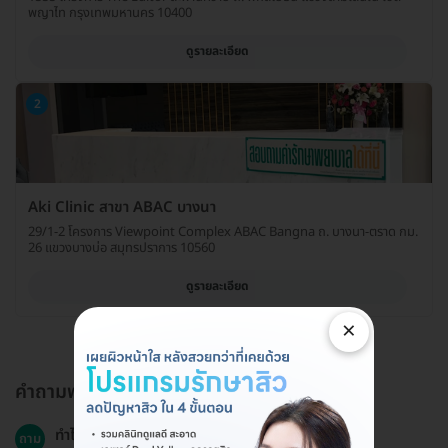
พญาไท กรุงเทพมหานคร 10400
ดูรายละเอียด
2
Aki Clinic สาขา ABAC บางนา
29/1-2 โครงการ Viewpoint Complex ABAC Bangna ถ. บางนา-ตราด กม.
26 แขวงบางบ่อ สมุทรปราการ 10560
ดูรายละเอียด
×
คำถามพบบ่อย
ทำไมควรเลือกโปรแกรมนี้?
ถาม