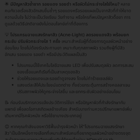
🌟
มีปัญหาสิวซ้ำซาก รอยแดง รอยดำ หรือผิวไม่กระจ่างใสใช่ไหม?
หลาย
คนกังวลเรื่องสิวอักเสบขึ้นซ้ำๆ รอยแดงหรือรอยแผลเป็นจากสิวที่ทำให้ขาด
ความมั่นใจ ไม่ว่าจะเป็นวัยเรียน วัยทำงาน หรือใครที่พบปัญหาสิวดื้อยา การ
ดูแลด้วยวิธีปกติอาจยังไม่ตอบโจทย์เท่าที่ต้องการ
💡
โปรแกรมฉายแสงรักษาสิว (Acne-Light) ลดรอยแดงสิว พร้อมยก
กระชับ ปรับผิวกระจ่างใส 1 ครั้ง
เหมาะสำหรับผู้ที่ต้องการดูแลผิวหน้าอย่าง
อ่อนโยน โดยไม่ต้องรับประทานยา เหมาะกับทุกสภาพผิว รวมถึงผู้ที่มีสิว
อักเสบ รอยแดง รอยดำ หรือมีประวัติแผลเป็นสิว
โปรแกรมนี้ใช้เทคโนโลยีฉายแสง LED เพื่อปรับสมดุลผิว ลดการสะสม
ของเชื้อแบคทีเรียที่เป็นสาเหตุของสิว
ช่วยให้รอยแดงและรอยดำดูจางลง โดยไม่ทำร้ายเซลล์ผิว
แสงแต่ละสีให้ประโยชน์แตกต่าง ทั้งช่วยกระตุ้นการสร้างคอลลาเจน
ปรับสภาพผิวให้ดูกระจ่างใสขึ้น และยกกระชับผิวอย่างอ่อนโยน
📝 ก่อนรับบริการควรแจ้งประวัติการใช้ยา หรือปัญหาผิวที่กำลังรักษากับ
แพทย์ เพื่อลดโอกาสเกิดผลข้างเคียง สำหรับบางท่านควรปรึกษาแพทย์เพิ่ม
เติมหากมีโรคผิวหนัง หรือใช้ยาบางประเภทอยู่
😊 หากคุณกำลังมองหาวิธีฟื้นบำรุงผิวหน้า ให้"โปรแกรมฉายแสงรักษา
สิว"เป็นอีกหนึ่งทางเลือกที่เหมาะสำหรับคนที่อยากดูแลผิวหน้าอย่างตรงจุด
สนใจสอบถามรายละเอียดเพิ่มเติมได้ทุกเมื่อผ่าน HDmall.co.th