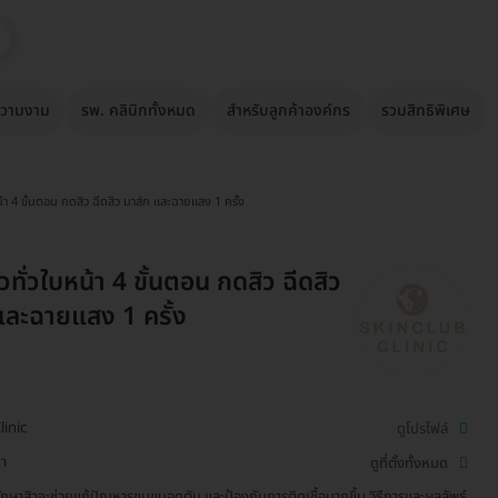
วามงาม
รพ. คลินิกทั้งหมด
สำหรับลูกค้าองค์กร
รวมสิทธิพิเศษ
น้า 4 ขั้นตอน กดสิว ฉีดสิว มาส์ก และฉายแสง 1 ครั้ง
วทั่วใบหน้า 4 ขั้นตอน กดสิว ฉีดสิว
และฉายแสง 1 ครั้ง
linic
ดูโปรไฟล์
า
ดูที่ตั้งทั้งหมด
ักษาสิวจะช่วยแก้ปัญหารูขุมขนอุดตัน และป้องกันการติดเชื้อมากขึ้น วิธีการและผลลัพธ์