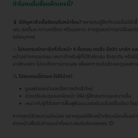
ทำไมคนอื่นซื้อแพ็กเกจนี้?
🧴
มีปัญหาสิวเรื้อรังบนใบหน้าไหม?
หลายคนรู้สึกกังวลเมื่อมีสิวขึ
เช่น ฮอร์โมน ความเครียด หรือมลภาวะ การดูแลอย่างถูกวิธีและต่
แต่ละบุคคล
✨
โปรแกรมรักษาสิวทั่วใบหน้า 4 ขั้นตอน กดสิว ฉีดสิว มาส์ก แ
หน้าอย่างครอบคลุม เหมาะสำหรับผู้ที่มีสิวอักเสบ สิวอุดตัน หรือม
มาส์กเฉพาะ ไปจนถึงการฉายแสง เพื่อลดการเกิดสิวและดูแลสภาพ
🔍
โปรแกรมนี้ช่วยอะไรได้บ้าง?
ดูแลผิวและช่วยลดโอกาสเกิดสิวใหม่
ช่วยปรับสมดุลของผิวหน้า ให้ผิวรู้สึกสะอาดและสบายขึ้น
เหมาะกับผู้ที่ต้องการฟื้นฟูผิวแบบองค์รวมในครั้งเดียว โ
หากคุณมีสิวรบกวนใจบ่อย อยากดูแลให้ผิวหน้าเรียบเนียนขึ้นอย่
ล่วงหน้าเพื่อรับคำแนะนำที่เหมาะสมกับผิวของคุณ 😊