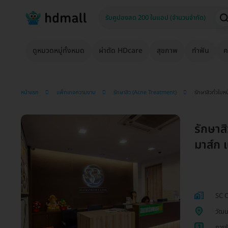
ดูหมวดหมู่ทั้งหมด
ผ่าตัด HDcare
สุขภาพ
ทำฟัน
ค
หน้าแรก
แพ็กเกจความงาม
รักษาสิว (Acne Treatment)
รักษาสิวทั่วใบห
รักษาสิ
มาส์ก 
SC C
วัฒน
1
การร