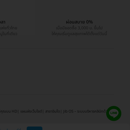
วลา
ผ่อนสบาย 0%
แห่งทั่วไทย
เมื่อมียอดซื้อ 3,000 บ. ขึ้นไป
่ในที่เดียว
ให้คุณเริ่มดูแลสุขภาพได้ตั้งแต่วันนี้
์คุณบน HD
แผนผังเว็บไซต์
สาขาอินโด
Jib OS – ระบบบริหารคลินิกด้วย AI