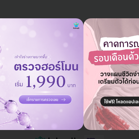
แอดมินพร้อมดูแลคุณทุกวันทางไลน์
คุยกับแอดมิน ฟรี!