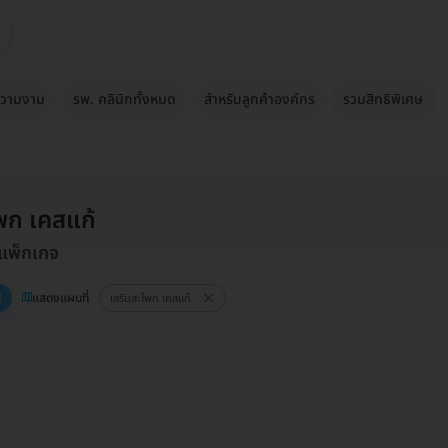
วามงาม
รพ. คลินิกทั้งหมด
สำหรับลูกค้าองค์กร
รวมสิทธิพิเศษ
พก เคสแก้
 แพ็กเกจ
แสดงแผนที่
เสริมสะโพก เคสแก้