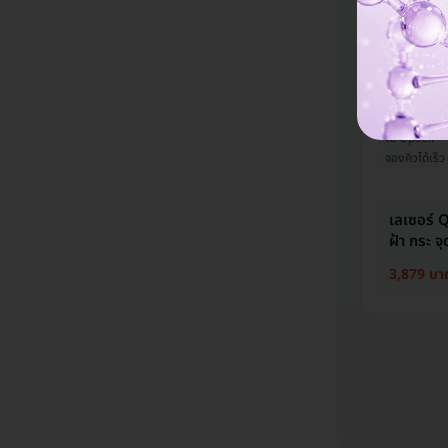
5,086 บา
Sirin Cl
ให้บริการที่ 
ไม่ Upsell
จองคิวได้เร็ว
เลเซอร์ 
ฝ้า กระ จุ
3,879 บา