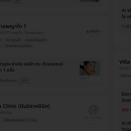
99 บาท
-3%
ทำ V
ใส บร
บาลพญาไท 1
1,45
, ใกล้ BTS พญาไท, โรงแรมอครา
ก
ไม่ Upsell
คนดังเป็นลูกค้า
ก
มีแพทย์ประจำคลินิก
Villa
้าดูกระจ่างใส ลดฝ้า กระ ด้วยเลเซอร์
ให้บริกา
 1 ครั้ง
เดินทา
ท
5,890 บาท
-26%
Extr
ด้วย
Clinic (ปันนิสาคลินิก)
969 
ภาษีเจริญ
มีที่จอดรถมากกว่า 3 คัน
ทำ IP
Trio