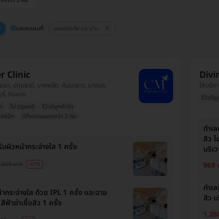
ากกว่า 3 คัน
แสดงแผนที่
เลเซอร์ลบไฝ กระ ปาน
 Clinic
Divi
 วัฒนา, ปทุมธานี, บางพลัด, คันนายาว, บางแค,
ให้บริกา
รี, ดินแดง
รีวิวดีลู
ก
ไม่ Upsell
รีวิวดีลูกค้ารัก
คลินิก
มีที่จอดรถมากกว่า 3 คัน
ทำเล
สิว ไ
ับผิวหน้ากระจ่างใส 1 ครั้ง
บริเว
,500 บาท
969 
-61%
ทำเล
้ากระจ่างใส ด้วย IPL 1 ครั้ง และฉาย
สิว บ
ฟ้าฆ่าเชื้อสิว 1 ครั้ง
1,26