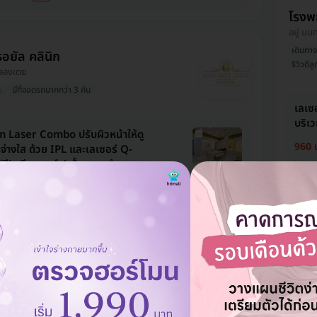
โรงพ
อยู่ นน
เดินทา
อยัล คลินิก
รีวิวดีลู
 คลองเตย
ก
มีที่จอดรถมากกว่า 3 คัน
เลเซ
บริเว
Laser Combo ปรับผิวหน้าให้ดู
960 
จ่างใส ด้วย IPL และเลเซอร์ Q-
รี! ทรีตเมนต์ 4 ขั้นตอน ทำความ
 นวดเย็น มาส์ก และฉายแสงสีแดง 1
Brig
กระจ่
ท
960 
6,990 บาท
-27%
mbo ปรับผิวหน้าให้ดูเนียน กระจ่าง
กำจัด
PL ฟรี! ทรีตเมนต์ 4 ขั้นตอน
960 
อาดผิว นวดเย็น มาส์ก และฉายแสง
รั้ง