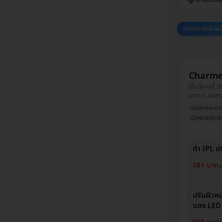
มีที่จอดรถม
เรียงตามใกล้ฉัน
Charmer
ให้บริการที่
บางนา, นนทบุ
เดินทางสะดว
มีแพทย์ประจำ
ทำ IPL ปร
581 บาท
1
ปรับผิวหน
แสง LED สี