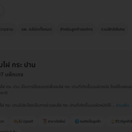
วามงาม
รพ. คลินิกทั้งหมด
สำหรับลูกค้าองค์กร
รวมสิทธิพิเศษ
บไฝ กระ ปาน
07 แพ็กเกจ
บไฝ กระ ปาน เป็นการใช้เลเซอร์เพื่อลบไฝ กระ ปานที่เกิดขึ้นบนผิวหนัง โดยใช้แสง
ชาติ
ไฝ กระ ปานมีประโยชน์ในการช่วยลบไฝ กระ ปานที่เกิดขึ้นบนผิวหนังได้...
อ่านเพิ่ม
ดวก
ไม่ Upsell
สาขาเปิดใหม่
คนดังเป็นลูกค้า
รีวิวดีลูกค้าร