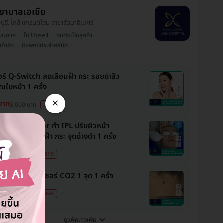
ยาบาลเอเซีย
ทบุรี, ใกล้ แกรนด์โฮม สาขารัตนาธิเบศร์
งสะดวก
ไม่ Upsell
คนดังเป็นลูกค้า
กค้ารัก
มีแพทย์ประจำคลินิก
อร์ Q-Switch ลดเลือนฝ้า​ กระ​ รอยดำสิว
ณใบหน้า 1 ครั้ง
×
บาท
5,000 บาท
-81%
htening Laser ทำ IPL ปรับผิวหน้า
างใส ไร้รอยสิว ฝ้า กระ จุดด่างดำ 1 ครั้ง
บาท
5,000 บาท
-81%
ไฝ กระ ด้วยเลเซอร์ CO2 1 จุด 1 ครั้ง
บาท
1,500 บาท
-36%
ดูแพ็กเกจเพิ่ม