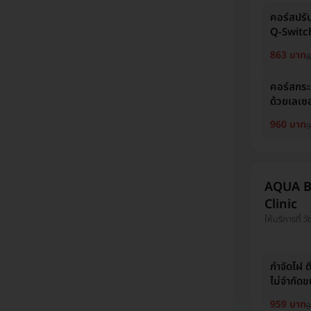
คอร์สปรับ
Q-Switch
863 บาท
8
คอร์สกระช
ด้วยเลเซ
960 บาท
9
AQUA B
Clinic
ให้บริการที่ 
กำจัดไฝ ต
ไม่จำกัดข
959 บาท
9