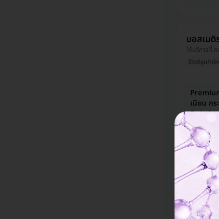
บอสเมดิร
ให้บริการที่
รีวิวดีลูกค้ารั
Premium 
เนียน กระ
Switch ฟ
สะอาดผิว
ครั้ง
5,086 บา
Laser Co
ใส ด้วย I
ทำความสะ
สีแดง 1 ค