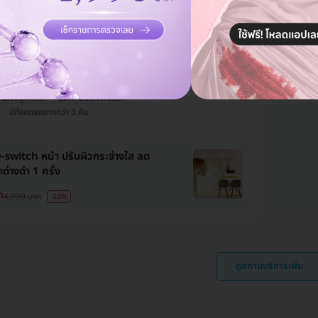
ท
12,900 บาท
-61%
inic
ประเวศ
รีวิวดีลูกค้ารัก
มีแพทย์ประจำคลินิก
มีที่จอดรถมากกว่า 3 คัน
Q-switch หน้า ปรับผิวกระจ่างใส ลด
ดด่างดำ 1 ครั้ง
ท
4,999 บาท
-22%
ดูสถานบริการเพิ่ม