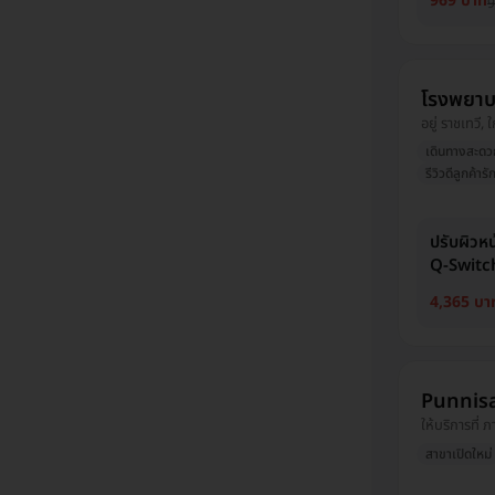
969 บาท
9
โรงพยา
อยู่ ราชเทวี
เดินทางสะดว
รีวิวดีลูกค้ารั
ปรับผิวหน
Q-Switch
4,365 บา
Punnisa 
ให้บริการที่ 
สาขาเปิดใหม่