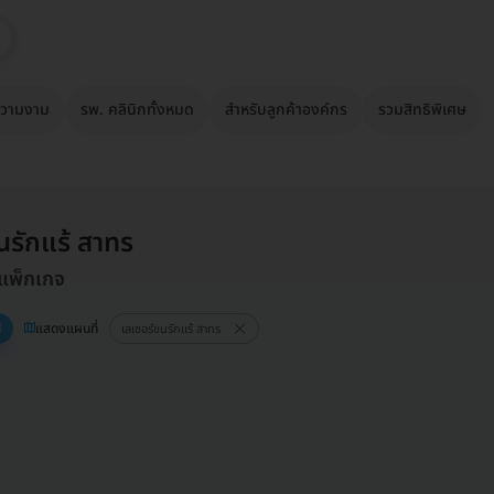
วามงาม
รพ. คลินิกทั้งหมด
สำหรับลูกค้าองค์กร
รวมสิทธิพิเศษ
นรักแร้ สาทร
 แพ็กเกจ
แสดงแผนที่
เลเซอร์ขนรักแร้ สาทร