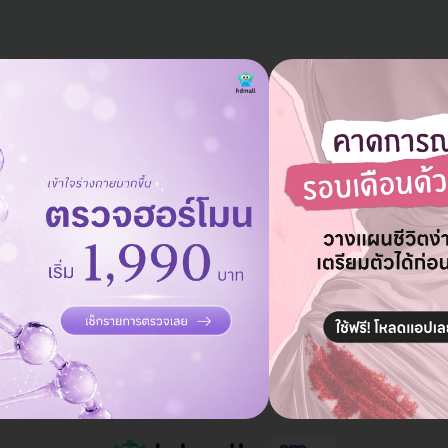
แอดมินพร้อมดูแลคุณทุกวันทางไลน์
คุยกับแอดมิน ฟรี!