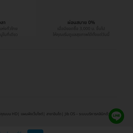
วลา
ผ่อนสบาย 0%
แห่งทั่วไทย
เมื่อมียอดซื้อ 3,000 บ. ขึ้นไป
่ในที่เดียว
ให้คุณเริ่มดูแลสุขภาพได้ตั้งแต่วันนี้
์คุณบน HD
แผนผังเว็บไซต์
สาขาอินโด
Jib OS – ระบบบริหารคลินิกด้วย AI