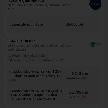
HDcare ดูแลเคสผ่าตัด
อยู่ สวนหลวง, ใกล้ BTS วงเวียนใหญ่, ไปรษณีย์ไทย สาขา
สำเหร่
36,000 บาท
ตรวจกรดไหลย้อนเรื้อรัง
โรงพยาบาลนวเวช
อยู่ บึงกุ่ม, ใกล้ ศูนย์การค้าเซ็นทรัล อีสต์วิลล์, ศูนย์การค้า
แฟชั่นไอส์แลนด์
ไม่ Upsell
มีแพทย์ประจำคลินิก
มีที่จอดรถมากกว่า 3 คัน
ออกใบรับรองแพทย์ได้
ตรวจส่องกล้องกระเพาะอาหาร (EGD)
9,215 บาท
แบบให้ยานอนหลับ สำหรับผู้ที่อายุ 15-
18,000 บาท
-49%
65 ปี
ตรวจส่องกล้องกระเพาะอาหารและลำไส้
22,795 บาท
(EGD & Colonoscope) แบบให้ยา
32,400 บาท
-30%
นอนหลับ สำหรับผู้ที่อายุ 15-65 ปี