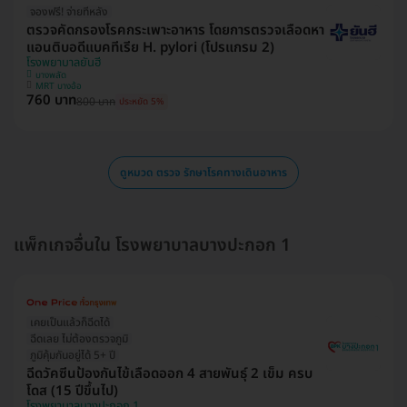
จองฟรี! จ่ายทีหลัง
ตรวจคัดกรองโรคกระเพาะอาหาร โดยการตรวจเลือดหา
แอนติบอดีแบคทีเรีย H. pylori (โปรแกรม 2)
โรงพยาบาลยันฮี
บางพลัด
MRT บางอ้อ
760 บาท
800 บาท
ประหยัด 5%
ดูหมวด ตรวจ รักษาโรคทางเดินอาหาร
แพ็กเกจอื่นใน โรงพยาบาลบางปะกอก 1
เคยเป็นแล้วก็ฉีดได้
ฉีดเลย ไม่ต้องตรวจภูมิ
ภูมิคุ้มกันอยู่ได้ 5+ ปี
ฉีดวัคซีนป้องกันไข้เลือดออก 4 สายพันธุ์ 2 เข็ม ครบ
โดส (15 ปีขึ้นไป)
โรงพยาบาลบางปะกอก 1