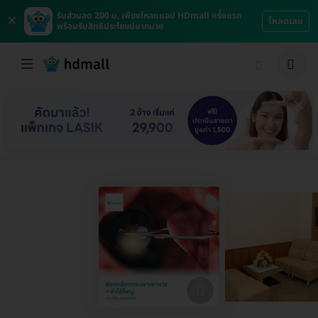
×
รับส่วนลด 200 บ. เพียงโหลดแอป HDmall ครั้งแรก
โหลดเลย
พร้อมรับสิทธิประโยชน์มากมาย