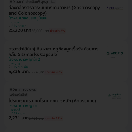
HD ออกค่าประเมินให้! สูงสุด 1500 บ.
ส่องกล้องตรวจระบบทางเดินอาหาร (Gastroscopy
and Colonoscopy)
โรงพยาบาลดับเบิลยูไอเอช
บางนา
BTS อุดมสุข
25,220 บาท
26,000 บาท
ประหยัด 3%
ตรวจลำไส้ใหญ่ ค้นหาสาเหตุท้องผูกเรื้อรัง ด้วยการ
กลืน Sitzmarks Capsule
โรงพยาบาลพญาไท 2
พญาไท
BTS สนามเป้า
5,335 บาท
7,224 บาท
ประหยัด 26%
HDmall reviews
พร้อมรับมือ!
โปรแกรมตรวจหาโรคทางทวารหนัก (Anoscope)
โรงพยาบาลพญาไท 1
ราชเทวี
BTS พญาไท
2,231 บาท
2,496 บาท
ประหยัด 11%