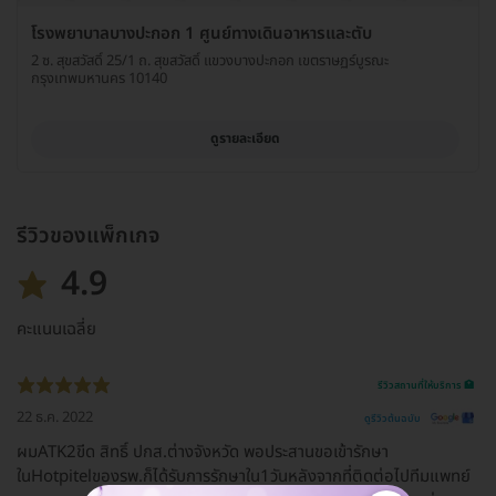
โรงพยาบาลบางปะกอก 1 ศูนย์ทางเดินอาหารและตับ
2 ซ. สุขสวัสดิ์ 25/1 ถ. สุขสวัสดิ์ แขวงบางปะกอก เขตราษฏร์บูรณะ
กรุงเทพมหานคร 10140
ดูรายละเอียด
รีวิวของแพ็กเกจ
4.9
คะแนนเฉลี่ย
รีวิวสถานที่ให้บริการ 🏥
22 ธ.ค. 2022
ดูรีวิวต้นฉบับ
ผมATK2ขีด สิทธิ์ ปกส.ต่างจังหวัด พอประสานขอเข้ารักษา
ในHotpitelของรพ.ก็ได้รับการรักษาใน1วันหลังจากที่ติดต่อไปทีมแพทย์