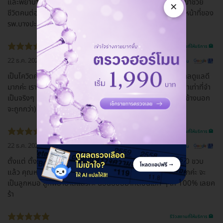
และพยาบาลดูแลและให้คำแนะนำดีมาก วันนี้ผมหายพร้อมออกมาช่วย
×
ชีวิตคนต่อแล้ว ขอขอบคุณทีมแพทย์และพยาบาลตลอดจนเจ้าหน้าที่ของ
รพ.บางปะกอก1ทุกท่าน
รีวิวสถานที่ให้บริการ 🏥
22 ธ.ค. 2022
ดูรีวิวต้นฉบับ
เป็นโควิดค่ะ ไปตรวจมา รอยานานนิดนึง แต่คุณหมอคุณพยาบาลดูแลดี
มากค่ะ เราไม่มีประกันสังคม คุณหมอก็พยายามช่วยเต็มที่ จ่ายยาเท่าที่จำ
เป็นจริงๆ แล้วก็แนะนำเพิ่มเติมให้ไปซื้อยาสามัญตัวอื่นๆ (ถ้าซื้อข้างนอก
จะถูกกว่า) แล้วก็แนะนำวิธีกินให้ด้วยเลย
รีวิวสถานที่ให้บริการ 🏥
22 ธ.ค. 2022
ดูรีวิวต้นฉบับ
ตั้งแต่ ตั้งท้อง ฝากท้อง จนตอนนี้ ลูกชาย + ลูกสาว 12 กับ 10 ขวบ
แล้ว คุณหมอน่ารักใจดี ทั้งคุณหมอที่ฝากครรภ์ และคุณหมอเด็กค่ะ จะ
เป็นลูกหมอ ลูกพยาบาลแล้วค่ะ นอนบ่อยมากตอนเล็ก ๆ ให้ 100% เลยค
ร้า
รีวิวสถานที่ให้บริการ 🏥