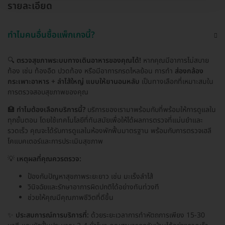
รายละเอียด
ทำไมคนอื่นซื้อแพ็กเกจนี้?
🔍
ตรวจสุขภาพระบบทางเดินอาหารของคุณได้!
หากคุณมีอาการไม่สบาย
ท้อง เช่น ท้องอืด ปวดท้อง หรือมีอาการกรดไหลย้อน การทำ
ส่องกล้อง
กระเพาะอาหาร + ลำไส้ใหญ่ แบบให้ยานอนหลับ
เป็นทางเลือกที่เหมาะสมใน
การตรวจสอบสุขภาพของคุณ
🏥
ทำไมต้องเลือกบริการนี้?
บริการของเรามาพร้อมกับที่พร้อมให้การดูแลใน
ทุกขั้นตอน โดยใช้เทคโนโลยีที่ทันสมัยเพื่อให้ได้ผลการตรวจที่แม่นยำและ
รวดเร็ว คุณจะได้รับการดูแลในห้องพักฟื้นมาตรฐาน พร้อมกับการตรวจเฮลี
โคแบคเตอร์และการประเมินสุขภาพ
💡
เหตุผลที่คุณควรตรวจ:
ป้องกันปัญหาสุขภาพระยะยาว เช่น มะเร็งลำไส้
วินิจฉัยและรักษาอาการผิดปกติได้อย่างทันท่วงที
ช่วยให้คุณมีคุณภาพชีวิตที่ดีขึ้น
✨
ประสบการณ์การบริการที่:
ด้วยระยะเวลาการทำหัตถการเพียง 15-30