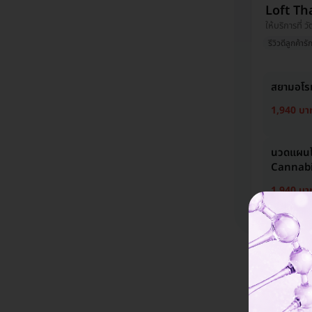
Loft Th
ให้บริการที่ 
รีวิวดีลูกค้ารั
สยามอโรม
1,940 บา
นวดแผนไ
Cannabis
1,940 บา