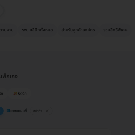
วามงาม
รพ. คลินิกทั้งหมด
สำหรับลูกค้าองค์กร
รวมสิทธิพิเศษ
 แพ็กเกจ
รัก
ปิดดึก
แสดงแผนที่
สปาตัว