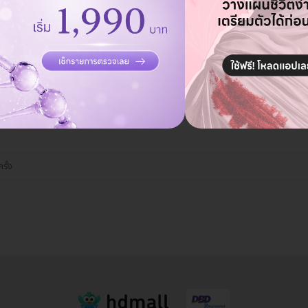
คุยกับแอดมิน ฟรี!
ั้ง