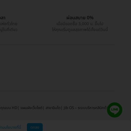
วลา
ผ่อนสบาย 0%
แห่งทั่วไทย
เมื่อมียอดซื้อ 3,000 บ. ขึ้นไป
่ในที่เดียว
ให้คุณเริ่มดูแลสุขภาพได้ตั้งแต่วันนี้
์คุณบน HD
แผนผังเว็บไซต์
สาขาอินโด
Jib OS – ระบบบริหารคลินิกด้วย AI
่านนโยบายที่นี่
ตกลง