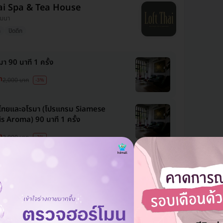
ai Spa & Tea House
วัฒนา
ก
ปิดดึก
า 90 นาที 1 ครั้ง
ท
2,000 บาท
-3%
ทยและอโรมา (โปรแกรม Siamese
 Aroma) 90 นาที 1 ครั้ง
ท
2,000 บาท
-3%
แอดมินพร้อมดูแลคุณทุกวันทางไลน์