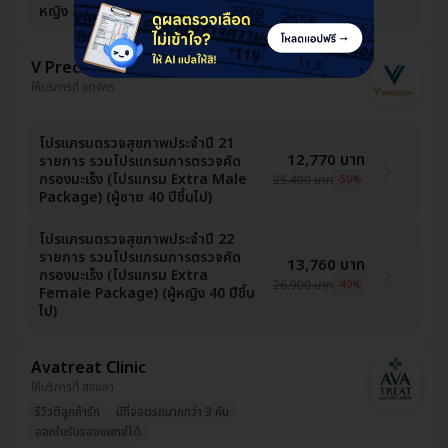
4,300 บาท
-1%
หญิง 35 ปีขึ้นไป)
V Precision Clinic (วี พรีซิชั่น คลินิก)
ให้บริการที่ จตุจักร
โปรแกรมตรวจสุขภาพประจำปี 21
12,770 บาท
รายการ รวมโปรแกรมการตรวจคัด
กรองมะเร็ง (โปรแกรม Extra Male
25,400 บาท
-50%
Package) (ผู้ชาย 40 ปีขึ้นไป)
โปรแกรมตรวจสุขภาพประจำปี 22
รายการ รวมโปรแกรมการตรวจคัด
13,760 บาท
กรองมะเร็ง (โปรแกรม Extra
26,900 บาท
-49%
Female Package) (ผู้หญิง 40 ปีขึ้น
ไป)
Avatreat Clinic
ให้บริการที่ สงขลา
รีวิวดีลูกค้ารัก
มีที่จอดรถมากกว่า 3 คัน
ออกใบรับรองแพทย์ได้