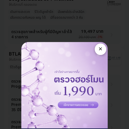
ให้บริการที่ คลองเตย
เดินทางสะดวก
รีวิวดีลูกค้ารัก
มีแพทย์ประจำคลินิก
เลือกตรวจกับหมอ ผญ ได้
มีที่จอดรถมากกว่า 3 คัน
19,497 บาท
ตรวจสุขภาพสำหรับผู้ที่มีปัญหาลำไส้
4 รายการ
20,100 บาท
-3%
×
BTLAB
ให้บริการที่ เชียงใหม่
รีวิวดีลูกค้ารัก
2,574 บาท
ตรวจสุขภาพ 22 รายการ (Premium
Program) (ทุกช่วงวัย)
2,600 บาท
-1%
ตรวจสุขภาพ 24 รายการ (โปรแกรม
3,564 บาท
Premium Plus For Male) (ผู้ชาย
3,600 บาท
-1%
35 ปีขึ้นไป)
ตรวจสุขภาพ 25 รายการ (โปรแกรม
4,257 บาท
Premium Plus For Female) (ผู้