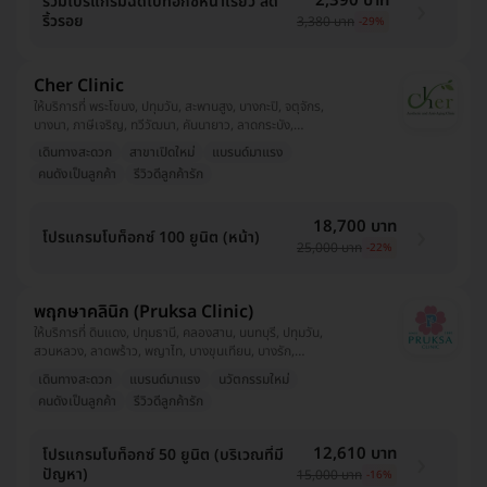
2,390 บาท
รวมโปรแกรมฉีดโบท็อกซ์หน้าเรียว ลด
ริ้วรอย
3,380 บาท
-29%
Cher Clinic
ให้บริการที่ พระโขนง, ปทุมวัน, สะพานสูง, บางกะปิ, จตุจักร,
บางนา, ภาษีเจริญ, ทวีวัฒนา, คันนายาว, ลาดกระบัง,
ประเวศ, ลาดพร้าว, คลองเตย, ราชเทวี, บางขุนเทียน,
เดินทางสะดวก
สาขาเปิดใหม่
แบรนด์มาแรง
บางซื่อ, สมุทรปราการ, บางแค
คนดังเป็นลูกค้า
รีวิวดีลูกค้ารัก
18,700 บาท
โปรแกรมโบท็อกซ์ 100 ยูนิต (หน้า)
25,000 บาท
-22%
พฤกษาคลินิก (Pruksa Clinic)
ให้บริการที่ ดินแดง, ปทุมธานี, คลองสาน, นนทบุรี, ปทุมวัน,
สวนหลวง, ลาดพร้าว, พญาไท, บางขุนเทียน, บางรัก,
สมุทรปราการ, ลาดกระบัง, วังทองหลาง
เดินทางสะดวก
แบรนด์มาแรง
นวัตกรรมใหม่
คนดังเป็นลูกค้า
รีวิวดีลูกค้ารัก
12,610 บาท
โปรแกรมโบท็อกซ์ 50 ยูนิต (บริเวณที่มี
ปัญหา)
15,000 บาท
-16%