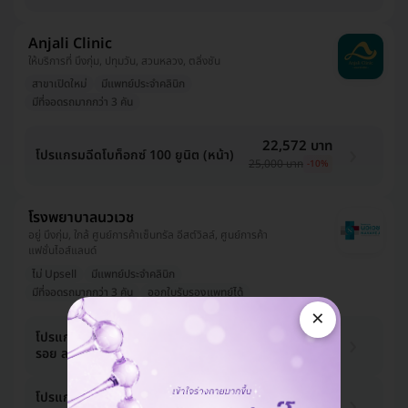
Anjali Clinic
ให้บริการที่ บึงกุ่ม, ปทุมวัน, สวนหลวง, ตลิ่งชัน
สาขาเปิดใหม่
มีแพทย์ประจำคลินิก
มีที่จอดรถมากกว่า 3 คัน
22,572 บาท
โปรแกรมฉีดโบท็อกซ์ 100 ยูนิต (หน้า)
25,000 บาท
-10%
โรงพยาบาลนวเวช
อยู่ บึงกุ่ม, ใกล้ ศูนย์การค้าเซ็นทรัล อีสต์วิลล์, ศูนย์การค้า
แฟชั่นไอส์แลนด์
ไม่ Upsell
มีแพทย์ประจำคลินิก
มีที่จอดรถมากกว่า 3 คัน
ออกใบรับรองแพทย์ได้
×
10,670 บาท
โปรแกรมฉีดโบท็อกซ์ 50 ยูนิต (ลดริ้ว
รอย ลดกราม)
15,000 บาท
-29%
19,400 บาท
โปรแกรมฉีดโบท็อกซ์ 100 ยูนิต (ลดริ้ว