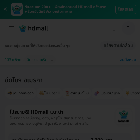
×
รับส่วนลด 200 บ. เพียงโหลดแอป HDmall ครั้งแรก
โหลดเลย
พร้อมรับสิทธิประโยชน์มากมาย
เรียงตามใกล้ฉัน
หมวดหมู่
สถานที่ให้บริการ
ตัวกรองอื่น ๆ
ลบทั้งหมด
103 แพ็กเกจ
ฉีดโบฯ อเมริกา
ฉีดโบฯ อเมริกา
เดินทางสะดวก
ไม่ Upsell
สาขาเปิดใหม่
แบรนด์มาแรง
นวัตก
โปรขายดี! HDmall แนะนำ
ให้บริการที่ ภาษีเจริญ, ดุสิต, พญาไท, สมุทรปราการ, บาง
บอน, จอมทอง, จตุจักร, ปทุมธานี, ลาดพร้าว, บริการถึง
บ้าน, พระโขนง, ปทุมวัน, ยานนาวา, บางนา, ราชเทวี, บึงกุ่ม,
คลองเตย, คันนายาว, ตลิ่งชัน, ราษฎร์บูรณะ, หนองแขม,
บางรัก