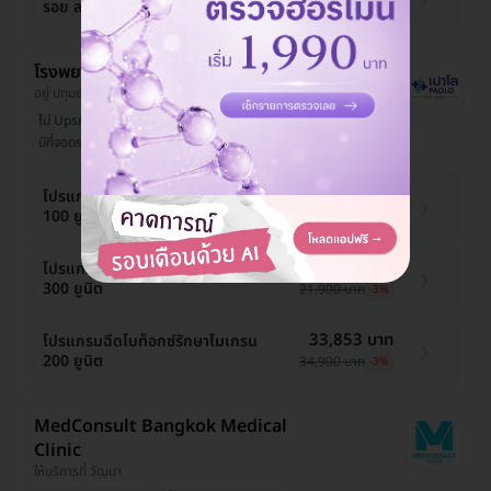
รอย ลดกราม)
27,500 บาท
-29%
โรงพยาบาลเปาโล รังสิต
อยู่ ปทุมธานี, ใกล้ ฟิวเจอร์ปาร์ค รังสิต
ไม่ Upsell
มีแพทย์ประจำคลินิก
จองคิวได้เร็ว
มีที่จอดรถมากกว่า 3 คัน
ออกใบรับรองแพทย์ได้
19,303 บาท
โปรแกรมฉีดโบท็อกซ์รักษาไมเกรน
100 ยูนิต
19,900 บาท
-3%
21,243 บาท
โปรแกรมฉีดโบท็อกซ์รักษาไมเกรน
300 ยูนิต
21,900 บาท
-3%
33,853 บาท
โปรแกรมฉีดโบท็อกซ์รักษาไมเกรน
200 ยูนิต
34,900 บาท
-3%
MedConsult Bangkok Medical
Clinic
ให้บริการที่ วัฒนา