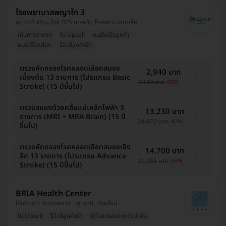
โรงพยาบาลพญาไท 3
อยู่ ภาษีเจริญ, ใกล้ BTS บางหว้า, โรงพยาบาลบางไผ่
เดินทางสะดวก
ไม่ Upsell
คนดังเป็นลูกค้า
หมอมีชื่อเสียง
รีวิวดีลูกค้ารัก
ตรวจคัดกรองโรคหลอดเลือดสมอง
2,940 บาท
เบื้องต้น 13 รายการ (โปรแกรม Basic
7,140 บาท
-59%
Stroke) (15 ปีขึ้นไป)
ตรวจสมองด้วยคลื่นแม่เหล็กไฟฟ้า 3
13,230 บาท
รายการ (MRI + MRA Brain) (15 ปี
24,870 บาท
-47%
ขึ้นไป)
ตรวจคัดกรองโรคหลอดเลือดสมองเชิง
14,700 บาท
ลึก 13 รายการ (โปรแกรม Advance
29,055 บาท
-49%
Stroke) (15 ปีขึ้นไป)
BRIA Health Center
ให้บริการที่ วังทองหลาง, ปทุมธานี, เชียงใหม่
ไม่ Upsell
รีวิวดีลูกค้ารัก
มีที่จอดรถมากกว่า 3 คัน