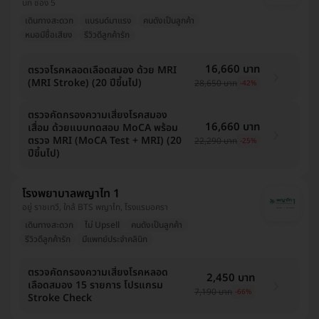
บก ช่อง 5
เดินทางสะดวก
แบรนด์มาแรง
คนดังเป็นลูกค้า
หมอมีชื่อเสียง
รีวิวดีลูกค้ารัก
16,660 บาท
ตรวจโรคหลอดเลือดสมอง ด้วย MRI
(MRI Stroke) (20 ปีขึ้นไป)
28,650 บาท
-42%
ตรวจคัดกรองความเสี่ยงโรคสมอง
16,660 บาท
เสื่อม ด้วยแบบทดสอบ MoCA พร้อม
ตรวจ MRI (MoCA Test + MRI) (20
22,290 บาท
-25%
ปีขึ้นไป)
โรงพยาบาลพญาไท 1
อยู่ ราชเทวี, ใกล้ BTS พญาไท, โรงแรมอครา
เดินทางสะดวก
ไม่ Upsell
คนดังเป็นลูกค้า
รีวิวดีลูกค้ารัก
มีแพทย์ประจำคลินิก
ตรวจคัดกรองความเสี่ยงโรคหลอด
2,450 บาท
เลือดสมอง 15 รายการ โปรแกรม
7,190 บาท
-66%
Stroke Check