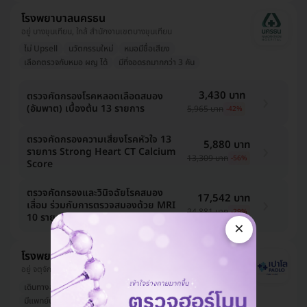
โรงพยาบาลนครธน
อยู่ บางขุนเทียน, ใกล้ สำนักงานเขตบางขุนเทียน
ไม่ Upsell
นวัตกรรมใหม่
หมอมีชื่อเสียง
เลือกตรวจกับหมอ ผญ ได้
มีที่จอดรถมากกว่า 3 คัน
3,430 บาท
ตรวจคัดกรองโรคหลอดเลือดสมอง
(อัมพาต) เบื้องต้น 13 รายการ
5,965 บาท
-42%
ตรวจคัดกรองความเสี่ยงโรคหัวใจ 13
5,880 บาท
รายการ Strong Heart CT Calcium
13,309 บาท
-56%
Score
ตรวจคัดกรองและวินิจฉัยโรคสมอง
17,542 บาท
เสื่อม ร่วมกับการตรวจสมองด้วย MRI
24,881 บาท
-29%
10 รายการ
×
โรงพยาบาลเปาโล เกษตร
อยู่ จตุจักร, ใกล้ BTS เสนานิคม
เดินทางสะดวก
ไม่ Upsell
สาขาเปิดใหม่
มีแพทย์ประจำคลินิก
ออกใบรับรองแพทย์ได้