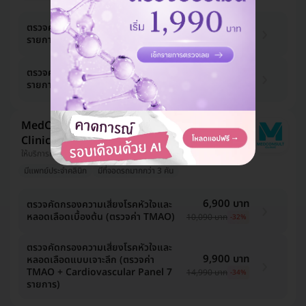
2,450 บาท
ตรวจคัดกรองโรคหลอดเลือดสมอง 13
รายการ (โปร 1) (15 ปีขึ้นไป)
5,660 บาท
-57%
4,410 บาท
ตรวจคัดกรองโรคหลอดเลือดสมอง 14
รายการ (โปร 2) (15 ปีขึ้นไป)
10,860 บาท
-59%
MedConsult Bangkok Medical
Clinic
ให้บริการที่ วัฒนา
มีแพทย์ประจำคลินิก
มีที่จอดรถมากกว่า 3 คัน
6,900 บาท
ตรวจคัดกรองความเสี่ยงโรคหัวใจและ
หลอดเลือดเบื้องต้น (ตรวจค่า TMAO)
10,090 บาท
-32%
ตรวจคัดกรองความเสี่ยงโรคหัวใจและ
9,900 บาท
หลอดเลือดแบบเจาะลึก (ตรวจค่า
TMAO + Cardiovascular Panel 7
14,990 บาท
-34%
รายการ)