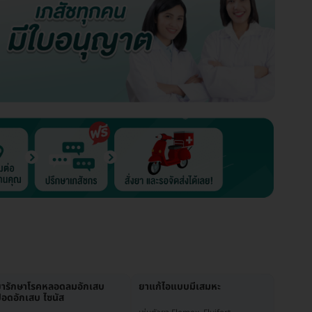
ยารักษาโรคหลอดลมอักเสบ
ยาแก้ไอแบบมีเสมหะ
อดอักเสบ ไซนัส