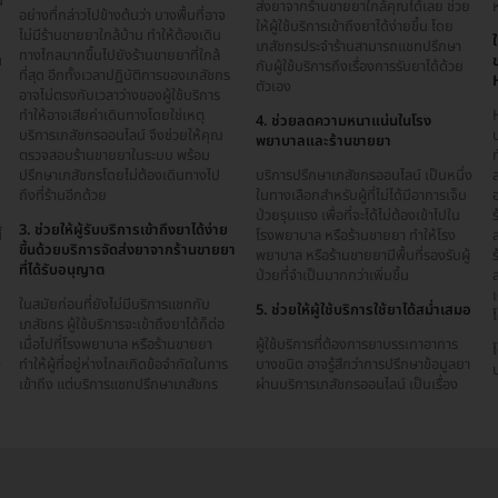
น
ส่งยาจากร้านขายยาใกล้คุณได้เลย ช่วย
อย่างที่กล่าวไปข้างต้นว่า บางพื้นที่อาจ
ให้ผู้ใช้บริการเข้าถึงยาได้ง่ายขึ้น โดย
ไม่มีร้านขายยาใกล้บ้าน ทำให้ต้องเดิน
เภสัชกรประจำร้านสามารถแชทปรึกษา
ทางไกลมากขึ้นไปยังร้านขายยาที่ใกล้
น
กับผู้ใช้บริการถึงเรื่องการรับยาได้ด้วย
ที่สุด อีกทั้งเวลาปฏิบัติการของเภสัชกร
ตัวเอง
อาจไม่ตรงกับเวลาว่างของผู้ใช้บริการ
ทำให้อาจเสียค่าเดินทางโดยใช่เหตุ
4. ช่วยลดความหนาแน่นในโรง
บริการเภสัชกรออนไลน์ จึงช่วยให้คุณ
พยาบาลและร้านขายยา
ตรวจสอบร้านขายยาในระบบ พร้อม
ท
ปรึกษาเภสัชกรโดยไม่ต้องเดินทางไป
บริการปรึกษาเภสัชกรออนไลน์ เป็นหนึ่ง
น
ถึงที่ร้านอีกด้วย
ในทางเลือกสำหรับผู้ที่ไม่ได้มีอาการเจ็บ
ป่วยรุนแรง เพื่อที่จะได้ไม่ต้องเข้าไปใน
ร
3. ช่วยให้ผู้รับบริการเข้าถึงยาได้ง่าย
้
โรงพยาบาล หรือร้านขายยา ทำให้โรง
ขึ้นด้วยบริการจัดส่งยาจากร้านขายยา
พยาบาล หรือร้านขายยามีพื้นที่รองรับผู้
ร
ที่ได้รับอนุญาต
ป่วยที่จำเป็นมากกว่าเพิ่มขึ้น
ในสมัยก่อนที่ยังไม่มีบริการแชทกับ
5. ช่วยให้ผู้ใช้บริการใช้ยาได้สม่ำเสมอ
โ
เภสัชกร ผู้ใช้บริการจะเข้าถึงยาได้ก็ต่อ
เมื่อไปที่โรงพยาบาล หรือร้านขายยา
ผู้ใช้บริการที่ต้องการยาบรรเทาอาการ
ง
ทำให้ผู้ที่อยู่ห่างไกลเกิดข้อจำกัดในการ
บางชนิด อาจรู้สึกว่าการปรึกษาข้อมูลยา
ป
เข้าถึง แต่บริการแชทปรึกษาเภสัชกร
ผ่านบริการเภสัชกรออนไลน์ เป็นเรื่อง