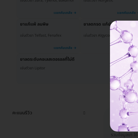
เช่นตัวยา Sara, Tylenol, Bakamol
เช่นตัวยา Norgesic
ยาแก้แพ้ ลมพิษ
ยาลดกรด แก้ปวดท้อง
เช่นตัวยา Telfast, Fenafex
เช่นตัวยา Algycon, Air-X
ยาลดระดับคอเลสเตอรอลที่ไม่ดี
เช่นตัวยา Lipitor
คะแนนรีวิว
รวมข้อมู
รวมข้อมูลยา ใช