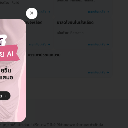
เช่นตัวยา Flemex, Fluifort
ช่นตัวยา Rulid
×
าต้านการแข็งตัวของเลือด
ยาลดไขมันในเส้นเลือด
ช่นตัวยา Plavix
เช่นตัวยา Bestatin
ยาต้านการอักเสบ บรรเทาปวดและบวม
ช่นตัวยา Celebrex
ุญาตให้แน่ใจก่อน! ปรึกษาฟรี มีค่าใช้จ่ายเฉพาะค่ายาและค่าจัดส่ง