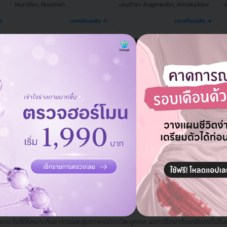
เช่นตัวยา Augmentin, Amoksiklav
เ
Nurofen, Nosmen
ยาบรรเทาอาการคลื่นไส้หรือ
ยารักษาอาการท้องเสีย
ย
อาเจียน
เฉียบพลันและรุนแรง
เ
เช่นตัวยา Motilium-M
เช่นตัวยา Smecta
ยาขยายหลอดเลือด
เช่นตัวยา Cardura
เ
ลยา ปรึกษาผ่านแชทกับเภสัชง่ายๆ
้ยาอะไรดีให้เหมาะกับอาการและสุขภาพของแต่ละบุคคล แชทปรึกษากับเภสัชกรที่มีใบอน