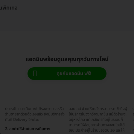
 แพ็กเกจ
แอดมินพร้อมดูแลคุณทุกวันทางไลน์
คุยกับแอดมิน ฟรี!
ประหยัดเวลาเดินทางไปโรงพยาบาลหรือ
ออนไลน์ ช่วยให้เภสัชกรสามารถเข้าถึงผู้
ง
ร้านขายยาด้วยตัวเองแล้ว ยังมีบริการส่ง
ใช้บริการในวงกว้างมากขึ้น แม้ตัวร้านจะ
ย
ทันที Delivery อีกด้วย
อยู่ห่างไกล แต่เภสัชกรที่อยู่ในระบบก็
ข
สามารถให้ข้อมูลยาผ่านทางออนไลน์ได้
บ
2. ลดค่าใช้จ่ายในการเดินทาง
ขณะประจำอยู่ในร้านของตนเอง และให้