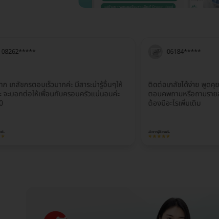
****
06184*****
รตอบเร็วมากค่ะ มีสาระน่ารู้อื่นๆให้
ติดต่อเภสัชได้ง่าย พูดคุยและอธิ
กต่อให้เพื่อนกับครอบครัวแน่นอนค่ะ
ตอบคพถามหรือถามรายละเอียดดีมาก
ต้องมีอะไรเพิ่มเติม