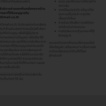
หาวิธีรักษาตัวเองแบบผิดๆ
ขนาด และปริมาณการใช้ยาอย่าง
เหมาะสม
ใช้บริการผ่านแชทกับเภสัชกรจากร้าน
หากมีโรคประจำตัว หรือยาที่รับ
ขายยาที่ได้รับอนุญาตกับ
ประทานเป็นประจำ ควรหลีก
HDmall.co.th
เลี่ยงยาตัวไหน
หากมีประวัติแพ้ยา ควรใช้ตัวยา
HDmall.co.th มีบริการแชทกับเภสัชกร
ชนิดไหนในการทดแทน
ประจำร้านผ่านช่องทางออนไลน์ฟรี ส่งยา
การจัดส่งยาจากร้านขายยาที่ได้
ันทีถึงบ้านคุณ เพื่อให้ผู้ใช้บริการ
รับอนุญาต
สามารถสอบถามข้อมูลยา เลือกใช้ยาได้
อย่างเหมาะสม และได้รับการจัดส่งยาจาก
สามารถทักแชทปรึกษาเภสัชกรออนไลน์
้านขายยาที่ได้รับอนุญาตอย่างรวดเร็ว
เรื่องข้อมูลยา พร้อมสอบถามเรื่องการส่ง
สามารถเลือกรับยาจากเภสัชกรประจำ
ยากับเภสัชกรประจำร้านได้ที่ไลน์
้านได้ด้วยตัวเอง หรือให้ร้านขายยาจัด
@hdcoth
ส่งให้ตามตกลงก็ได้ ช่วยประหยัดเวลา
เดินทางในการเข้าไปที่ร้านขายยา และลด
อกาสเสี่ยงรับเชื้อ
โดยคุณสามารถปรึกษากับเภสัชกรใน
ระเด็นต่างๆ ได้ เช่น