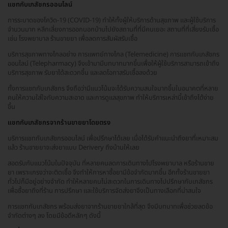
แชทกับเภสัชกรออนไลน์
การระบาดของโควิด-19 (COVID-19) ทำให้ทั้งผู้ให้บริการด้านสุขภาพ และผู้ใช้บริการ
จำนวนมาก หลีกเลี่ยงการออกนอกบ้านไปยังสถานที่ที่มีคนเยอะ สถานที่ที่เสี่ยงรับเชื้อ
เช่น โรงพยาบาล ร้านขายยา เพื่อลดการสัมผัสรับเชื้อ
บริการสุขภาพทางไกลอย่าง การแพทย์ทางไกล (Telemedicine) การแชทกับเภสัชกร
ออนไลน์ (Telepharmacy) จึงเข้ามามีบทบาทมากขึ้นเพื่อให้ผู้ใช้บริการสามารถเข้าถึง
บริการสุขภาพ รับยาได้สะดวกขึ้น และลดโอกาสรับเชื้อลงด้วย
ทั้งการแชทกับเภสัชกร จึงถือว่ามีแนวโน้มจะได้รับความสนใจมากขึ้นในอนาคตที่หลาย
คนให้ความใส่ใจกับความสะอาด และการดูแลสุขภาพ ทำให้บริการเหล่านี้เข้าถึงได้ง่าย
ขึ้น
แชทกับเภสัชกรจากร้านขายยาโดยตรง
บริการแชทกับเภสัชกรออนไลน์ เพื่อปรึกษาได้เลย เมื่อได้รับคำแนะนำถึงยาที่เหมาะสม
แล้ว ร้านขายยาจะส่งยาแบบ Derivery ถึงบ้านให้เลย
สอดรับกับแนวโน้มในปัจจุบัน ที่หลายคนลดการเดินทางไปโรงพยาบาล หรือร้านขาย
ยา เพราะเกรงว่าจะติดเชื้อ จึงทำให้การหาซื้อยามีข้อจำกัดมากขึ้น อีกทั้งร้านขายยา
ทั่วไปก็มีอยู่อย่างจำกัด ทำให้หลายคนไม่สะดวกในการเดินทางไปปรึกษากับเภสัชกร
เพื่อซื้อยาถึงที่ร้าน การปรึกษา และใช้บริการจัดส่งยาจึงเป็นทางเลือกที่น่าสนใจ
การแชทกับเภสัชกร พร้อมส่งยาจากร้านขายยาใกล้ที่สุด จึงมีบทบาทเพื่อช่วยลดข้อ
จำกัดต่างๆ ลง โดยมีข้อดีหลักๆ ดังนี้