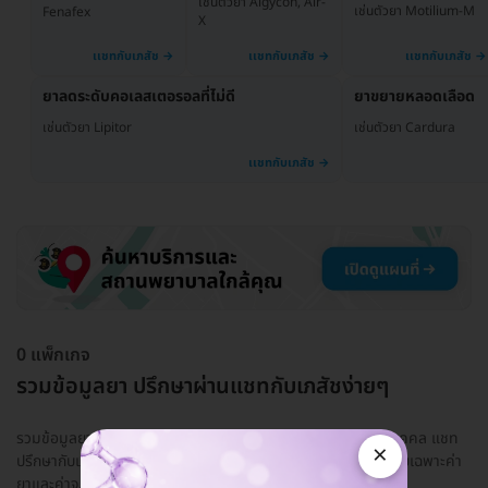
เช่นตัวยา Algycon, Air-
เช่นตัวยา Motilium-M
Fenafex
X
ยาลดระดับคอเลสเตอรอลที่ไม่ดี
ยาขยายหลอดเลือด
เช่นตัวยา Lipitor
เช่นตัวยา Cardura
0 แพ็กเกจ
รวมข้อมูลยา ปรึกษาผ่านแชทกับเภสัชง่ายๆ
รวมข้อมูลยา ใช้ยาอะไรดีให้เหมาะกับอาการและสุขภาพของแต่ละบุคคล แชท
×
ปรึกษากับเภสัชกรที่มีใบอนุญาตให้แน่ใจก่อน! ปรึกษาฟรี มีค่าใช้จ่ายเฉพาะค่า
ยาและค่าจ...
อ่านเพิ่ม