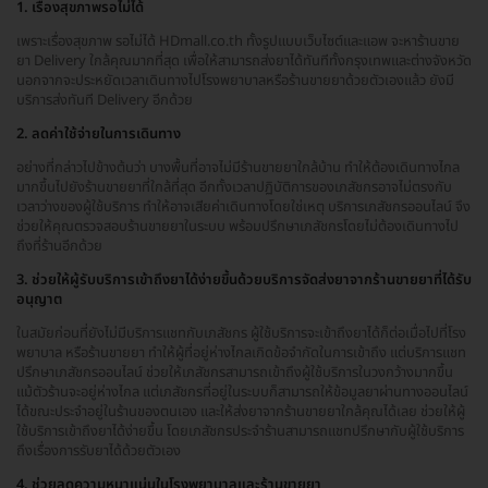
1. เรื่องสุขภาพรอไม่ได้
เพราะเรื่องสุขภาพ รอไม่ได้ HDmall.co.th ทั้งรูปแบบเว็บไซต์และแอพ จะหาร้านขาย
ยา Delivery ใกล้คุณมากที่สุด เพื่อให้สามารถส่งยาได้ทันทีทั้งกรุงเทพและต่างจังหวัด
นอกจากจะประหยัดเวลาเดินทางไปโรงพยาบาลหรือร้านขายยาด้วยตัวเองแล้ว ยังมี
บริการส่งทันที Delivery อีกด้วย
2. ลดค่าใช้จ่ายในการเดินทาง
อย่างที่กล่าวไปข้างต้นว่า บางพื้นที่อาจไม่มีร้านขายยาใกล้บ้าน ทำให้ต้องเดินทางไกล
มากขึ้นไปยังร้านขายยาที่ใกล้ที่สุด อีกทั้งเวลาปฏิบัติการของเภสัชกรอาจไม่ตรงกับ
เวลาว่างของผู้ใช้บริการ ทำให้อาจเสียค่าเดินทางโดยใช่เหตุ บริการเภสัชกรออนไลน์ จึง
ช่วยให้คุณตรวจสอบร้านขายยาในระบบ พร้อมปรึกษาเภสัชกรโดยไม่ต้องเดินทางไป
ถึงที่ร้านอีกด้วย
3. ช่วยให้ผู้รับบริการเข้าถึงยาได้ง่ายขึ้นด้วยบริการจัดส่งยาจากร้านขายยาที่ได้รับ
อนุญาต
ในสมัยก่อนที่ยังไม่มีบริการแชทกับเภสัชกร ผู้ใช้บริการจะเข้าถึงยาได้ก็ต่อเมื่อไปที่โรง
พยาบาล หรือร้านขายยา ทำให้ผู้ที่อยู่ห่างไกลเกิดข้อจำกัดในการเข้าถึง แต่บริการแชท
ปรึกษาเภสัชกรออนไลน์ ช่วยให้เภสัชกรสามารถเข้าถึงผู้ใช้บริการในวงกว้างมากขึ้น
แม้ตัวร้านจะอยู่ห่างไกล แต่เภสัชกรที่อยู่ในระบบก็สามารถให้ข้อมูลยาผ่านทางออนไลน์
ได้ขณะประจำอยู่ในร้านของตนเอง และให้ส่งยาจากร้านขายยาใกล้คุณได้เลย ช่วยให้ผู้
ใช้บริการเข้าถึงยาได้ง่ายขึ้น โดยเภสัชกรประจำร้านสามารถแชทปรึกษากับผู้ใช้บริการ
ถึงเรื่องการรับยาได้ด้วยตัวเอง
4. ช่วยลดความหนาแน่นในโรงพยาบาลและร้านขายยา