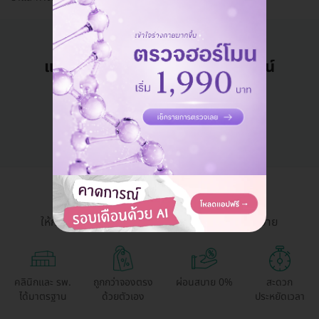
แอดมินพร้อมดูแลคุณทุกวันทางไลน์
คุยกับแอดมิน ฟรี!
HDmall Health ดี อะไรก็ดี
ให้การเข้าถึงบริการสุขภาพและความงามเป็นเรื่องง่าย
คลินิกและ รพ.
ถูกกว่าจองตรง
ผ่อนสบาย 0%
สะดวก
ได้มาตรฐาน
ด้วยตัวเอง
ประหยัดเวลา