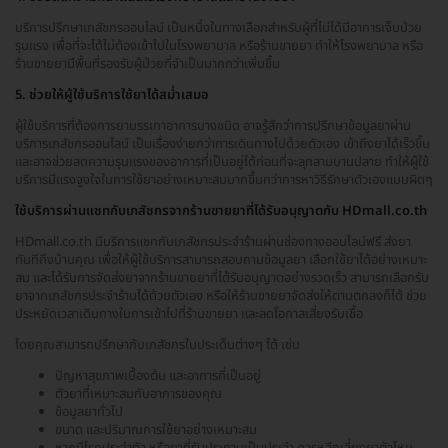
บริการปรึกษาเภสัชกรออนไลน์ เป็นหนึ่งในทางเลือกสำหรับผู้ที่ไม่ได้มีอาการเจ็บป่วย
รุนแรง เพื่อที่จะได้ไม่ต้องเข้าไปในโรงพยาบาล หรือร้านขายยา ทำให้โรงพยาบาล หรือ
ร้านขายยามีพื้นที่รองรับผู้ป่วยที่จำเป็นมากกว่าเพิ่มขึ้น
5. ช่วยให้ผู้ใช้บริการใช้ยาได้สม่ำเสมอ
ผู้ใช้บริการที่ต้องการยาบรรเทาอาการบางชนิด อาจรู้สึกว่าการปรึกษาข้อมูลยาผ่าน
บริการเภสัชกรออนไลน์ เป็นเรื่องง่ายกว่าการเดินทางไปด้วยตัวเอง เข้าถึงยาได้เร็วขึ้น
และอาจช่วยลดความรุนแรงของอาการที่เป็นอยู่ได้ก่อนที่จะลุกลามบานปลาย ทำให้ผู้ใช้
บริการมีแรงจูงใจในการใช้ยาอย่างเหมาะสมมากขึ้นกว่าการหาวิธีรักษาตัวเองแบบผิดๆ
ใช้บริการผ่านแชทกับเภสัชกรจากร้านขายยาที่ได้รับอนุญาตกับ HDmall.co.th
HDmall.co.th มีบริการแชทกับเภสัชกรประจำร้านผ่านช่องทางออนไลน์ฟรี ส่งยา
ทันทีถึงบ้านคุณ เพื่อให้ผู้ใช้บริการสามารถสอบถามข้อมูลยา เลือกใช้ยาได้อย่างเหมาะ
สม และได้รับการจัดส่งยาจากร้านขายยาที่ได้รับอนุญาตอย่างรวดเร็ว สามารถเลือกรับ
ยาจากเภสัชกรประจำร้านได้ด้วยตัวเอง หรือให้ร้านขายยาจัดส่งให้ตามตกลงก็ได้ ช่วย
ประหยัดเวลาเดินทางในการเข้าไปที่ร้านขายยา และลดโอกาสเสี่ยงรับเชื้อ
โดยคุณสามารถปรึกษากับเภสัชกรในประเด็นต่างๆ ได้ เช่น
ปัญหาสุขภาพเบื้องต้น และอาการที่เป็นอยู่
ตัวยาที่เหมาะสมกับอาการของคุณ
ข้อมูลยาทั่วไป
ขนาด และปริมาณการใช้ยาอย่างเหมาะสม
หากมีโรคประจำตัว หรือยาที่รับประทานเป็นประจำ ควรหลีกเลี่ยงยาตัวไหน