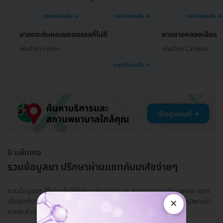
ยาลดระดับคอเลสเตอรอลที่ไม่ดี
ยาขยายหลอดเลือด
เช่นตัวยา Lipitor
เช่นตัวยา Cardura
0 แพ็กเกจ
รวมข้อมูลยา ปรึกษาผ่านแชทกับเภสัชง่ายๆ
รวมข้อมูลยา ใช้ยาอะไรดีให้เหมาะกับอาการและสุขภาพของแต่ละบุคคล แชท
×
ปรึกษากับเภสัชกรที่มีใบอนุญาตให้แน่ใจก่อน! ปรึกษาฟรี มีค่าใช้จ่ายเฉพาะค่า
ยาและค่าจ...
อ่านเพิ่ม