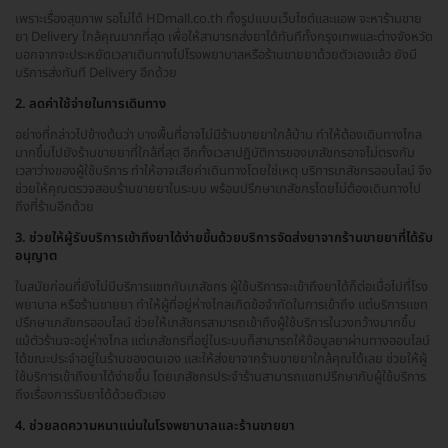
เพราะเรื่องสุขภาพ รอไม่ได้ HDmall.co.th ทั้งรูปแบบเว็บไซต์และแอพ จะหาร้านขาย
ยา Delivery ใกล้คุณมากที่สุด เพื่อให้สามารถส่งยาได้ทันทีทั้งกรุงเทพและต่างจังหวัด
นอกจากจะประหยัดเวลาเดินทางไปโรงพยาบาลหรือร้านขายยาด้วยตัวเองแล้ว ยังมี
บริการส่งทันที Delivery อีกด้วย
2. ลดค่าใช้จ่ายในการเดินทาง
อย่างที่กล่าวไปข้างต้นว่า บางพื้นที่อาจไม่มีร้านขายยาใกล้บ้าน ทำให้ต้องเดินทางไกล
มากขึ้นไปยังร้านขายยาที่ใกล้ที่สุด อีกทั้งเวลาปฏิบัติการของเภสัชกรอาจไม่ตรงกับ
เวลาว่างของผู้ใช้บริการ ทำให้อาจเสียค่าเดินทางโดยใช่เหตุ บริการเภสัชกรออนไลน์ จึง
ช่วยให้คุณตรวจสอบร้านขายยาในระบบ พร้อมปรึกษาเภสัชกรโดยไม่ต้องเดินทางไป
ถึงที่ร้านอีกด้วย
3. ช่วยให้ผู้รับบริการเข้าถึงยาได้ง่ายขึ้นด้วยบริการจัดส่งยาจากร้านขายยาที่ได้รับ
อนุญาต
ในสมัยก่อนที่ยังไม่มีบริการแชทกับเภสัชกร ผู้ใช้บริการจะเข้าถึงยาได้ก็ต่อเมื่อไปที่โรง
พยาบาล หรือร้านขายยา ทำให้ผู้ที่อยู่ห่างไกลเกิดข้อจำกัดในการเข้าถึง แต่บริการแชท
ปรึกษาเภสัชกรออนไลน์ ช่วยให้เภสัชกรสามารถเข้าถึงผู้ใช้บริการในวงกว้างมากขึ้น
แม้ตัวร้านจะอยู่ห่างไกล แต่เภสัชกรที่อยู่ในระบบก็สามารถให้ข้อมูลยาผ่านทางออนไลน์
ได้ขณะประจำอยู่ในร้านของตนเอง และให้ส่งยาจากร้านขายยาใกล้คุณได้เลย ช่วยให้ผู้
ใช้บริการเข้าถึงยาได้ง่ายขึ้น โดยเภสัชกรประจำร้านสามารถแชทปรึกษากับผู้ใช้บริการ
ถึงเรื่องการรับยาได้ด้วยตัวเอง
4. ช่วยลดความหนาแน่นในโรงพยาบาลและร้านขายยา