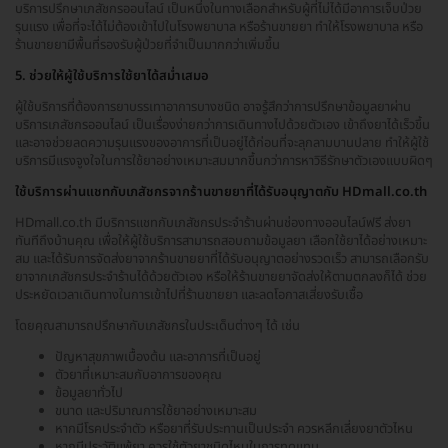
บริการปรึกษาเภสัชกรออนไลน์ เป็นหนึ่งในทางเลือกสำหรับผู้ที่ไม่ได้มีอาการเจ็บป่วย
รุนแรง เพื่อที่จะได้ไม่ต้องเข้าไปในโรงพยาบาล หรือร้านขายยา ทำให้โรงพยาบาล หรือ
ร้านขายยามีพื้นที่รองรับผู้ป่วยที่จำเป็นมากกว่าเพิ่มขึ้น
5. ช่วยให้ผู้ใช้บริการใช้ยาได้สม่ำเสมอ
ผู้ใช้บริการที่ต้องการยาบรรเทาอาการบางชนิด อาจรู้สึกว่าการปรึกษาข้อมูลยาผ่าน
บริการเภสัชกรออนไลน์ เป็นเรื่องง่ายกว่าการเดินทางไปด้วยตัวเอง เข้าถึงยาได้เร็วขึ้น
และอาจช่วยลดความรุนแรงของอาการที่เป็นอยู่ได้ก่อนที่จะลุกลามบานปลาย ทำให้ผู้ใช้
บริการมีแรงจูงใจในการใช้ยาอย่างเหมาะสมมากขึ้นกว่าการหาวิธีรักษาตัวเองแบบผิดๆ
ใช้บริการผ่านแชทกับเภสัชกรจากร้านขายยาที่ได้รับอนุญาตกับ HDmall.co.th
HDmall.co.th มีบริการแชทกับเภสัชกรประจำร้านผ่านช่องทางออนไลน์ฟรี ส่งยา
ทันทีถึงบ้านคุณ เพื่อให้ผู้ใช้บริการสามารถสอบถามข้อมูลยา เลือกใช้ยาได้อย่างเหมาะ
สม และได้รับการจัดส่งยาจากร้านขายยาที่ได้รับอนุญาตอย่างรวดเร็ว สามารถเลือกรับ
ยาจากเภสัชกรประจำร้านได้ด้วยตัวเอง หรือให้ร้านขายยาจัดส่งให้ตามตกลงก็ได้ ช่วย
ประหยัดเวลาเดินทางในการเข้าไปที่ร้านขายยา และลดโอกาสเสี่ยงรับเชื้อ
โดยคุณสามารถปรึกษากับเภสัชกรในประเด็นต่างๆ ได้ เช่น
ปัญหาสุขภาพเบื้องต้น และอาการที่เป็นอยู่
ตัวยาที่เหมาะสมกับอาการของคุณ
ข้อมูลยาทั่วไป
ขนาด และปริมาณการใช้ยาอย่างเหมาะสม
หากมีโรคประจำตัว หรือยาที่รับประทานเป็นประจำ ควรหลีกเลี่ยงยาตัวไหน
หากมีประวัติแพ้ยา ควรใช้ตัวยาชนิดไหนในการทดแทน