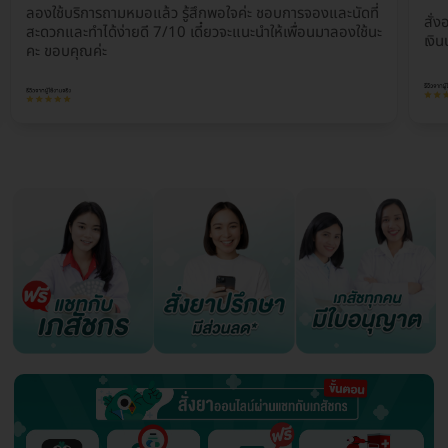
ลองใช้บริการถามหมอแล้ว รู้สึกพอใจค่ะ ชอบการจองและนัดที่
สั่ง
สะดวกและทำได้ง่ายดี 7/10 เดี๋ยวจะแนะนำให้เพื่อนมาลองใช้นะ
เงิ
คะ ขอบคุณค่ะ