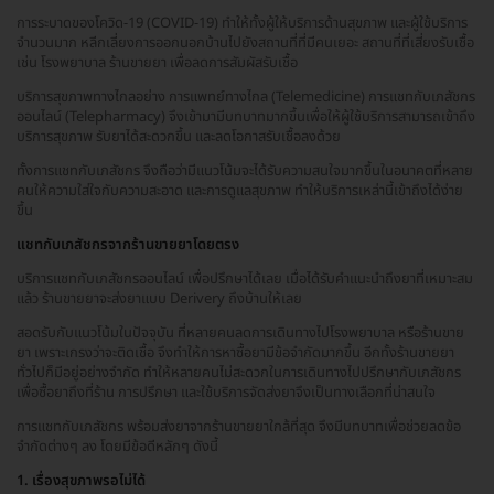
การระบาดของโควิด-19 (COVID-19) ทำให้ทั้งผู้ให้บริการด้านสุขภาพ และผู้ใช้บริการ
จำนวนมาก หลีกเลี่ยงการออกนอกบ้านไปยังสถานที่ที่มีคนเยอะ สถานที่ที่เสี่ยงรับเชื้อ
เช่น โรงพยาบาล ร้านขายยา เพื่อลดการสัมผัสรับเชื้อ
บริการสุขภาพทางไกลอย่าง การแพทย์ทางไกล (Telemedicine) การแชทกับเภสัชกร
ออนไลน์ (Telepharmacy) จึงเข้ามามีบทบาทมากขึ้นเพื่อให้ผู้ใช้บริการสามารถเข้าถึง
บริการสุขภาพ รับยาได้สะดวกขึ้น และลดโอกาสรับเชื้อลงด้วย
ทั้งการแชทกับเภสัชกร จึงถือว่ามีแนวโน้มจะได้รับความสนใจมากขึ้นในอนาคตที่หลาย
คนให้ความใส่ใจกับความสะอาด และการดูแลสุขภาพ ทำให้บริการเหล่านี้เข้าถึงได้ง่าย
ขึ้น
แชทกับเภสัชกรจากร้านขายยาโดยตรง
บริการแชทกับเภสัชกรออนไลน์ เพื่อปรึกษาได้เลย เมื่อได้รับคำแนะนำถึงยาที่เหมาะสม
แล้ว ร้านขายยาจะส่งยาแบบ Derivery ถึงบ้านให้เลย
สอดรับกับแนวโน้มในปัจจุบัน ที่หลายคนลดการเดินทางไปโรงพยาบาล หรือร้านขาย
ยา เพราะเกรงว่าจะติดเชื้อ จึงทำให้การหาซื้อยามีข้อจำกัดมากขึ้น อีกทั้งร้านขายยา
ทั่วไปก็มีอยู่อย่างจำกัด ทำให้หลายคนไม่สะดวกในการเดินทางไปปรึกษากับเภสัชกร
เพื่อซื้อยาถึงที่ร้าน การปรึกษา และใช้บริการจัดส่งยาจึงเป็นทางเลือกที่น่าสนใจ
การแชทกับเภสัชกร พร้อมส่งยาจากร้านขายยาใกล้ที่สุด จึงมีบทบาทเพื่อช่วยลดข้อ
จำกัดต่างๆ ลง โดยมีข้อดีหลักๆ ดังนี้
1. เรื่องสุขภาพรอไม่ได้