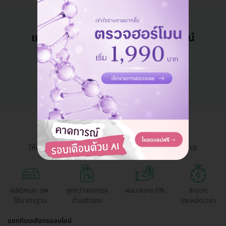
แอดมินพร้อมดูแลคุณทุกวันทางไลน์
คุยกับแอดมิน ฟรี!
HDmall Health ดี อะไรก็ดี
ให้การเข้าถึงบริการสุขภาพและความงามเป็นเรื่องง่าย
คลินิกและ รพ.
ถูกกว่าจองตรง
ผ่อนสบาย 0%
สะดวก
ได้มาตรฐาน
ด้วยตัวเอง
ประหยัดเวลา
แชทกับเภสัชกรออนไลน์