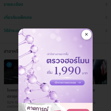
รายละเอียด
เกี่ยวกับแพ็กเกจ
วิธีชำระและใช้งาน
×
สาขาหรือแผนกที่ให้บริการ
1
โรงพยาบาลสัตว์ลาดปลาดุก (LPD Pet Hospital) สาขาลาด
ปลาดุก
92/9-10 ซ. วัดลาดปลาดุก ถ. บางบัวทอง-สุพรรณบุรี ต. บางรักพัฒนา อ.
บางบัวทอง จ. นนทบุรี 11110