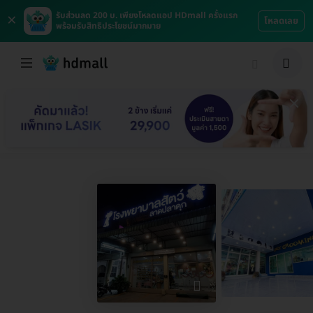
×
รับส่วนลด 200 บ. เพียงโหลดแอป HDmall ครั้งแรก
โหลดเลย
พร้อมรับสิทธิประโยชน์มากมาย