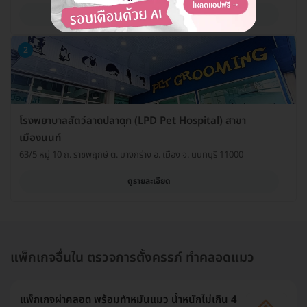
ดูรายละเอียด
2
โรงพยาบาลสัตว์ลาดปลาดุก (LPD Pet Hospital) สาขา
เมืองนนท์
63/5 หมู่ 10 ถ. ราชพฤกษ์ ต. บางกร่าง อ. เมือง จ. นนทบุรี 11000
ดูรายละเอียด
แพ็กเกจอื่นใน ตรวจการตั้งครรภ์ ทำคลอดแมว
แพ็กเกจผ่าคลอด พร้อมทำหมันแมว น้ำหนักไม่เกิน 4