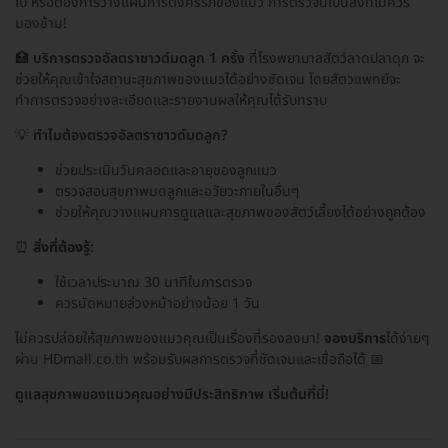
ไป หรือต้องการวางแผนการตั้งครรภ์ของแมว การตรวจนี้เป็นสิ่งที่ไม่ควร
มองข้าม!
🏥
บริการตรวจอัลตราซาวด์มดลูก 1 ครั้ง
ที่โรงพยาบาลสัตว์ลาดปลาดุก จะ
ช่วยให้คุณเข้าใจสถานะสุขภาพของแมวได้อย่างชัดเจน โดยสัตวแพทย์จะ
ทำการตรวจอย่างละเอียดและรายงานผลให้คุณได้รับทราบ
💡
ทำไมต้องตรวจอัลตราซาวด์มดลูก?
ช่วยประเมินวันคลอดและอายุของลูกแมว
ตรวจสอบสุขภาพมดลูกและอวัยวะภายในอื่นๆ
ช่วยให้คุณวางแผนการดูแลและสุขภาพของสัตว์เลี้ยงได้อย่างถูกต้อง
⏰
สิ่งที่ต้องรู้:
ใช้เวลาประมาณ 30 นาทีในการตรวจ
ควรนัดหมายล่วงหน้าอย่างน้อย 1 วัน
ไม่ควรปล่อยให้สุขภาพของแมวคุณเป็นเรื่องที่รองลงมา!
จองบริการ
ได้ง่ายๆ
ผ่าน HDmall.co.th พร้อมรับผลการตรวจที่ชัดเจนและเชื่อถือได้ 📅
ดูแลสุขภาพของแมวคุณอย่างมีประสิทธิภาพ เริ่มต้นที่นี่!