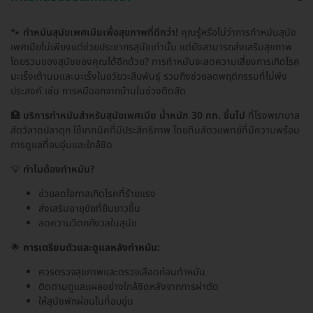
🐾
ทำหมันสุนัขเพศเมียเพื่อสุขภาพที่ดีกว่า!
คุณรู้หรือไม่ว่าการทำหมันสุนัข
เพศเมียไม่เพียงแต่ช่วยประชากรสุนัขเท่านั้น แต่ยังสามารถส่งเสริมสุขภาพ
โดยรวมของสุนัขของคุณได้อีกด้วย? การทำหมันจะลดความเสี่ยงการเกิดโรค
มะเร็งเต้านมและมะเร็งในอวัยวะสืบพันธุ์ รวมถึงช่วยลดพฤติกรรมที่ไม่พึง
ประสงค์ เช่น การหนีออกจากบ้านในช่วงติดสัด
🏥
บริการทำหมันสำหรับสุนัขเพศเมีย น้ำหนัก 30 กก. ขึ้นไป
ที่โรงพยาบาล
สัตว์ลาดปลาดุก ใช้เทคนิคที่มีประสิทธิภาพ โดยทีมสัตวแพทย์ที่มีความพร้อม
การดูแลที่อบอุ่นและใกล้ชิด
💡
ทำไมต้องทำหมัน?
ช่วยลดโอกาสเกิดโรคที่ร้ายแรง
ส่งเสริมอายุขัยที่ยืนยาวขึ้น
ลดความวิตกกังวลในสุนัข
🌟
การเตรียมตัวและดูแลหลังทำหมัน:
ควรตรวจสุขภาพและตรวจเลือดก่อนทำหมัน
ติดตามดูแลแผลอย่างใกล้ชิดหลังจากการผ่าตัด
ให้สุนัขพักผ่อนในที่อบอุ่น