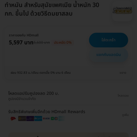
ทำหมัน สำหรับสุนัขเพศเมีย น้ำหนัก 30
กก. ขึ้นไป ด้วยวิธีดมยาสลบ
ราคาจองกับ HDmall
ใส่ตะกร้า
5,597 บาท
5,600 บาท
ประหยัด 0%
แชทกับแอดมิน
ผ่อน 932.83 บ./เดือน ดอกเบี้ย 0% นาน 6 เดือน
ขยาย
โหลดแอปรับคูปองลด 200 บ.
โหลดเลย
คูปองมีจำนวนจำกัด
รับสิทธิพิเศษเพิ่มอีกด้วย HDmall Rewards
ดูเพิ่ม