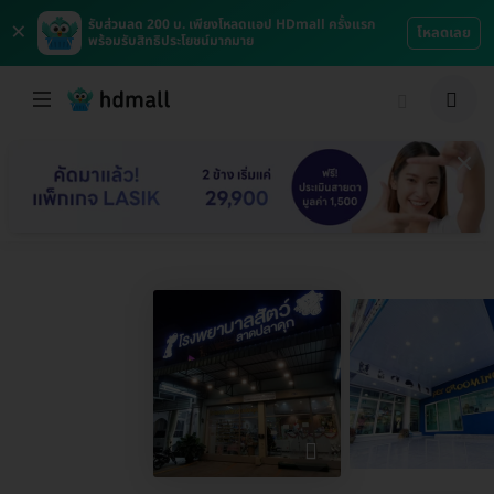
×
รับส่วนลด 200 บ. เพียงโหลดแอป HDmall ครั้งแรก
โหลดเลย
พร้อมรับสิทธิประโยชน์มากมาย