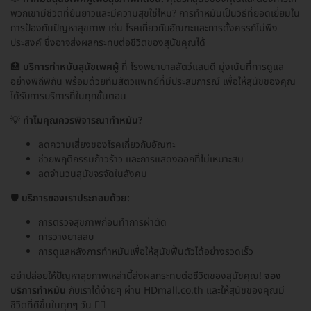
พวกเขามีชีวิตที่ยืนยาวและมีความสุขใช่ไหม? การทำหมันเป็นวิธีที่ยอดเยี่ยมใน
การป้องกันปัญหาสุขภาพ เช่น โรคเกี่ยวกับอัณฑะและการตั้งครรภ์ไม่พึง
ประสงค์ ซึ่งอาจส่งผลกระทบต่อชีวิตของสุนัขคุณได้
🏥
บริการทำหมันสุนัขเพศผู้
ที่ โรงพยาบาลสัตว์แสนดี มุ่งเน้นที่การดูแล
อย่างพิถีพิถัน พร้อมด้วยทีมสัตวแพทย์ที่มีประสบการณ์ เพื่อให้สุนัขของคุณ
ได้รับการบริการที่ในทุกขั้นตอน
💡
ทำไมคุณควรพิจารณาทำหมัน?
ลดความเสี่ยงของโรคเกี่ยวกับอัณฑะ
ช่วยพฤติกรรมก้าวร้าว และการแสดงออกที่ไม่เหมาะสม
ลดจำนวนสุนัขจรจัดในสังคม
🛡️
บริการของเราประกอบด้วย:
การตรวจสุขภาพก่อนทำการผ่าตัด
การวางยาสลบ
การดูแลหลังการทำหมันเพื่อให้สุนัขฟื้นตัวได้อย่างรวดเร็ว
อย่าปล่อยให้ปัญหาสุขภาพเหล่านี้ส่งผลกระทบต่อชีวิตของสุนัขคุณ!
จอง
บริการทำหมัน
กับเราได้ง่ายๆ ผ่าน HDmall.co.th และให้สุนัขของคุณมี
ชีวิตที่ดีขึ้นในทุกๆ วัน 🐕‍🦺