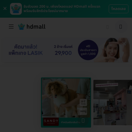
×
รับส่วนลด 200 บ. เพียงโหลดแอป HDmall ครั้งแรก
โหลดเลย
พร้อมรับสิทธิประโยชน์มากมาย